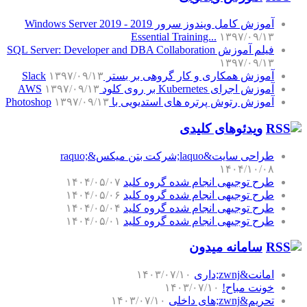
آموزش اجرای Kubernetes بر روی کلود AWS
۱۳۹۷/۰۹/۱۳
آموزش رتوش پرتره های استدیویی با Photoshop
۱۳۹۷/۰۹/۱۳
ویدئوهای کلیدی
طراحی سایت&laquo;شرکت بتن میکس&raquo;
۱۴۰۴/۱۰/۰۸
طرح توجیهی انجام شده گروه کلید
۱۴۰۴/۰۵/۰۷
طرح توجیهی انجام شده گروه کلید
۱۴۰۴/۰۵/۰۶
طرح توجیهی انجام شده گروه کلید
۱۴۰۴/۰۵/۰۴
طرح توجیهی انجام شده گروه کلید
۱۴۰۴/۰۵/۰۱
سامانه میدون
امانت&zwnj;داری
۱۴۰۳/۰۷/۱۰
خونت مباح!
۱۴۰۳/۰۷/۱۰
تحریم&zwnj;های داخلی
۱۴۰۳/۰۷/۱۰
یه پاکت گذاشتم رو میزش
۱۴۰۳/۰۷/۱۰
یک تار مو از سبیلش کندم
۱۴۰۳/۰۷/۱۰
بیماری عادت
۱۴۰۳/۰۷/۱۰
هیچ چیزی رو نباید بریزیم دور!
۱۴۰۳/۰۷/۱۰
کسب و کار فاوا