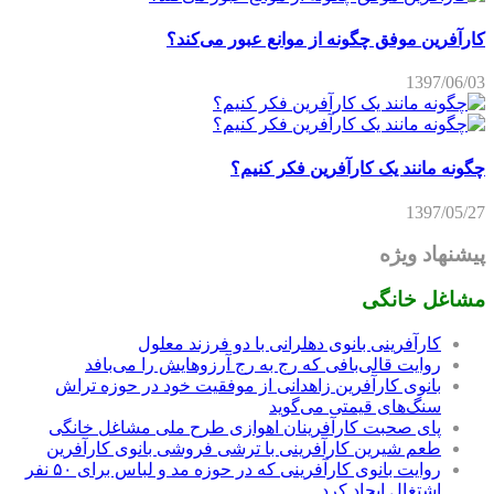
چگونه مانند یک کارآفرین فکر کنیم؟
1397/05/27
پیشنهاد ویژه
مشاغل خانگی
کارآفرینی بانوی دهلرانی با دو فرزند معلول
روایت قالی‌بافی که رج به رج آرزوهایش را می‌بافد
بانوی کارآفرین زاهدانی از موفقیت خود در حوزه تراش
سنگ‌های قیمتی می‌گوید
پای صحبت کارآفرینان اهوازی طرح ملی مشاغل خانگی
طعم شیرین کارآفرینی با ترشی فروشی بانوی کارآفرین
روایت بانوی کارآفرینی که در حوزه مد و لباس برای ۵۰ نفر
اشتغال ایجاد کرد
عروسک سازی و درآمد میلیونی در دوران کرونا
تجربه موفق کارگاه خانگی کیک پزی
درآمد در منزل با شیرینی پزی کسب درآمد در منزل با
شیرینی پزی و ساخت دسر
هر آنچه در مورد کار بسته‌بندی حبوبات در منزل باید بدانید