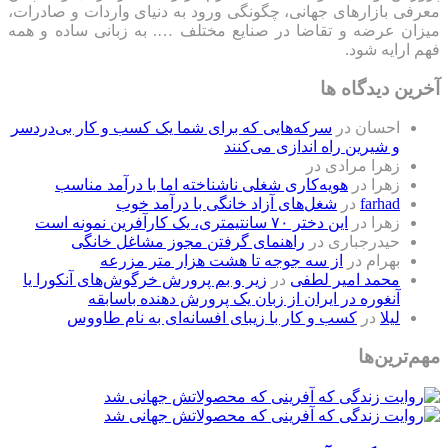
احسان
در
سرکه‌هایی که برای شما یک کسب و کار بی‌دردسر
و شیرین راه اندازی می‌کنند
زهرا مرادی
در
زهرا
در
هویه‌کاری شغلی ناشناخته اما با درآمد مناسب
farhad
در
شغل‌های آزاد خانگی با درآمد خوب
زهرا
در
این دختر ۷۰ سانتیمتری، یک کارآفرین نمونه است
حیدرجباری
در
راهنمای گرفتن مجوز مشاغل خانگی
بهرام
در
از سه جوجه تا هشت هزار متر مزرعه
محمد امیر لطفی
در
زیر و بم پرورش خرگوش‌های آنکورا یا
آنغوره در ایران از زبان یک پرورش دهنده باسابقه
لیلا
در
کسب و کار با زیبای افسانه‌ای به نام طاووس
مهم‌ترین‌ها
روایت زندگی که آفرینی که محصولاتش جهانی شد
1401/08/23