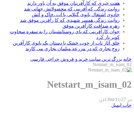
هفت چیزی که کارآفرینان موفق به آن باور دارند
روایت زندگی که آفرینی که محصولاتش جهانی شد
جادوی اشتغال بانوی گیلانی با آب ،خاک و آتش
روایت زندگی همسر شهیدی که کا رآفرین موفق شد
زهره صداقت کارآفرین موفق
جوان کارآفرینی که پای روستانشینان را به سفره سخاوت
کویر باز کرد
خلق آثار ناب از چوب خشک با دستان یک بانوی کارآفرین
زوج نجاری که در مزرعه مبلمان نجاری می کارند
خانه
بزرگ ترین سایت خرید و فروش حراجی فارسی
Netstart_m_isam_02
Netstart_m_isam_02
در
1394/11/27
در:
چاپ
ایمیل
مطالب مرتبط