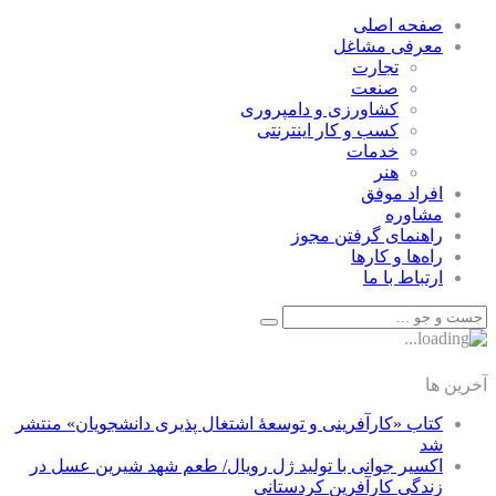
صفحه اصلی
معرفی مشاغل
تجارت
صنعت
كشاورزی و دامپروری
كسب و كار اينترنتی
خدمات
هنر
افراد موفق
مشاوره
راهنمای گرفتن مجوز
راه‌ها و كارها
ارتباط با ما
آخرین ها
کتاب «کارآفرینی و توسعۀ اشتغال پذیری دانشجویان» منتشر
شد
اکسیر جوانی با تولید ژل رویال/ طعم شهد شیرین عسل‌ در
زندگی کارآفرین کردستانی