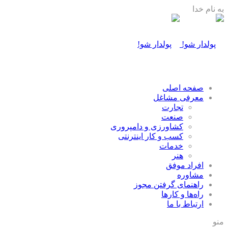
به نام خدا
صفحه اصلی
معرفی مشاغل
تجارت
صنعت
كشاورزی و دامپروری
كسب و كار اينترنتی
خدمات
هنر
افراد موفق
مشاوره
راهنمای گرفتن مجوز
راه‌ها و كارها
ارتباط با ما
منو