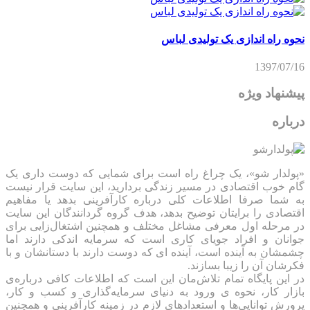
پیشنهاد ویژه
درباره
«پولدار شو»، یک چراغ راه است برای شمایی که دوست داری یک
گام خوب اقتصادی در مسیر زندگی بردارید، این سایت قرار نیست
به شما صرفا اطلاعات کلی درباره کارآفرینی بدهد یا مفاهیم
اقتصادی را برایتان توضیح بدهد، هدف گروه گردانندگان این سایت
در مرحله اول معرفی مشاغل مختلف و همچنین اشتغال‌زایی برای
جوانان و افراد جویای کاری است که سرمایه اندکی دارند اما
چشمشان به آینده است، آینده ای که دوست دارند با دستانشان و با
فکرشان آن را زیبا بسازند.
در این پایگاه تمام تلاش‌مان این است که ‌اطلاعات کافی درباره‌ی
بازار کار، نحوه ی ورود به دنیای سرمایه‌گذاری و کسب و کار،
پرورش توانایی‌ها و استعدادهای لازم در زمینه کارآفرینی و همچنین
معرفی بازارهای جهانی، چگونگی ورود به دنیای واردات و صادرات،
میزان عرضه و تقاضا در صنایع مختلف …. به زبانی ساده و همه
فهم ارایه شود.
آخرین دیدگاه ها