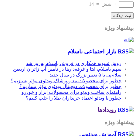
بازار اجتماعی باسلام
روش تسویه همکاری در فروش باسلام به‌روز شد
سهم باسلام، ایتا و غرفه‌دارها در تأمین آب زائران اربعین
سلام‌پی با ۵ تغییر بزرگ در سال جدید
چطور برای محصولات مد و پوشاک ویدئوی مؤثر بسازیم؟
چطور برای محصولات دیجیتال ویدئوی مؤثر بسازیم؟
راهنمای ساخت ویدئو برای محصولات ابزار و خودرو
چطور با ویدئو اعتماد خریداران طلا را جلب کنیم؟
رویدادها
پیشنهاد ویژه
آموزش‌ ویدئویی
آموزش کامل ویندوز سرور 2019 - Windows Server 2019
Essential Training...
۱۳۹۷/۰۹/۱۳
فیلم آموزش SQL Server: Developer and DBA Collaboration
۱۳۹۷/۰۹/۱۳
آموزش همکاری و کار گروهی بر بستر Slack
۱۳۹۷/۰۹/۱۳