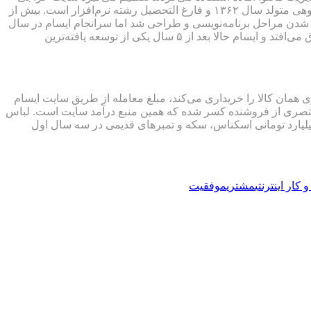
خود را از ابتدا طراحی و برنامه نویسی کند. در همان شروع کار از طریق دوستان با امین شکوهی (تصویر سمت چپ) آشنا می‌شود. امین شکوهی متولد سال ۱۳۶۲ و فارغ التحصیل رشته نرم‌افزار است. بیش از
 شدن مراحل برنامه‌نویسی و طراحی شد اما سرانجام ایسام در سال
۱۳۹۰ رسما فعالیت خود را به عنوان یک سایت مزایده و خرید‌وفروش آغاز کرد. تنها دو ساعت بعداز راه اندازی رسمی ایسام اولین خرید اتفاق می‌افتد و ایسام حالا بعد از ۵ سال یکی از توسعه یافته‌ترین
ی‌دهد و شخص دیگری همان کالا را خریداری می‌کند، مبلغ معامله از طریق سایت ایسام
 مختصری از فروشنده کسر شده که همین منبع درآمد سایت است. لباس
ات زنانه، لوازم شخصی و کالاهای دیجیتال تنها بخشی از کالاهای پر فروش این حراجی آنلاین است. ایسام آمار جالبی از فروش ۳٫۵ میلیارد تومانی اسکناس، سکه و تمبرهای قدیمی در سه سال اول
کار اینترنتی
مشتری
موفقیت