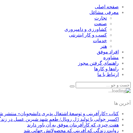
صفحه اصلی
معرفی مشاغل
تجارت
صنعت
كشاورزی و دامپروری
كسب و كار اينترنتی
خدمات
هنر
افراد موفق
مشاوره
راهنمای گرفتن مجوز
راه‌ها و كارها
ارتباط با ما
آخرین ها
کتاب «کارآفرینی و توسعۀ اشتغال پذیری دانشجویان» منتشر ش
اکسیر جوانی با تولید ژل رویال/ طعم شهد شیرین عسل‌ در زند
هفت چیزی که کارآفرینان موفق به آن باور دارند
روایت زندگی که آفرینی که محصولاتش جهانی شد