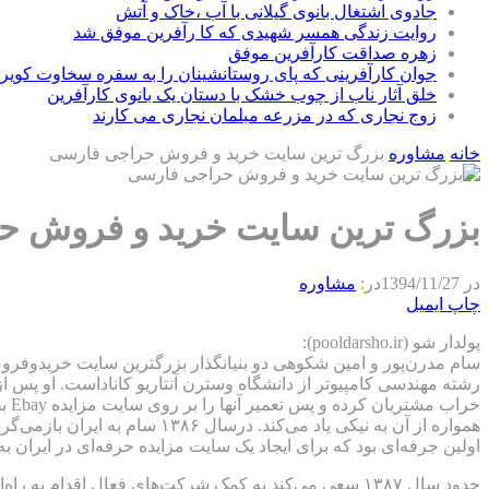
جادوی اشتغال بانوی گیلانی با آب ،خاک و آتش
روایت زندگی همسر شهیدی که کا رآفرین موفق شد
زهره صداقت کارآفرین موفق
جوان کارآفرینی که پای روستانشینان را به سفره سخاوت کویر ب
خلق آثار ناب از چوب خشک با دستان یک بانوی کارآفرین
زوج نجاری که در مزرعه مبلمان نجاری می کارند
خانه
مشاوره
بزرگ ترین سایت خرید و فروش حراجی فارسی
بزرگ ترین سایت خرید و فروش ح
در
1394/11/27
در:
مشاوره
چاپ
ایمیل
پولدار شو (pooldarsho.ir):
رشته مهندسی کامپیوتر از دانشگاه وسترن آنتاریو کاناداست. او پس ا
همواره از آن به نیکی یاد می‌
اولین جرفه‌ای بود که برای ایجاد یک سایت مزایده حرفه‌ای در ایران ب
حدود سال ۱۳۸۷ سعی می‌کند به کمک شرکت‌های فعال اقدام 