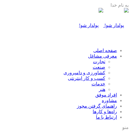
به نام خدا
صفحه اصلی
معرفی مشاغل
تجارت
صنعت
كشاورزی و دامپروری
كسب و كار اينترنتی
خدمات
هنر
افراد موفق
مشاوره
راهنمای گرفتن مجوز
راه‌ها و كارها
ارتباط با ما
منو