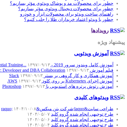
چطور برای محصولات مد و پوشاک ویدئوی مؤثر بسازیم؟
چطور برای محصولات دیجیتال ویدئوی مؤثر بسازیم؟
راهنمای ساخت ویدئو برای محصولات ابزار و خودرو
چطور با ویدئو اعتماد خریداران طلا را جلب کنیم؟
رویدادها
پیشنهاد ویژه
آموزش‌ ویدئویی
آموزش کامل ویندوز سرور 2019 - Windows Server 2019 Essential Training...
۱۳۹۷/۰۹/۱۳
فیلم آموزش SQL Server: Developer and DBA Collaboration
۱۳۹۷/۰۹/۱۳
آموزش همکاری و کار گروهی بر بستر Slack
۱۳۹۷/۰۹/۱۳
آموزش اجرای Kubernetes بر روی کلود AWS
۱۳۹۷/۰۹/۱۳
آموزش رتوش پرتره های استدیویی با Photoshop
۱۳۹۷/۰۹/۱۳
ویدئوهای کلیدی
طراحی سایت&laquo;شرکت بتن میکس&raquo;
۱۴۰۴/۱۰/۰۸
طرح توجیهی انجام شده گروه کلید
۱۴۰۴/۰۵/۰۷
طرح توجیهی انجام شده گروه کلید
۱۴۰۴/۰۵/۰۶
طرح توجیهی انجام شده گروه کلید
۱۴۰۴/۰۵/۰۴