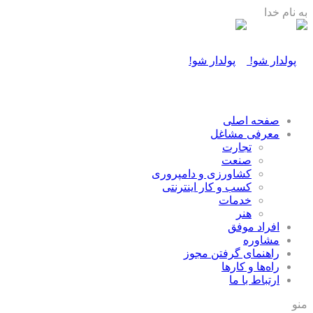
به نام خدا
صفحه اصلی
معرفی مشاغل
تجارت
صنعت
كشاورزی و دامپروری
كسب و كار اينترنتی
خدمات
هنر
افراد موفق
مشاوره
راهنمای گرفتن مجوز
راه‌ها و كارها
ارتباط با ما
منو