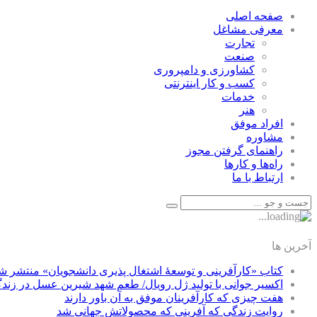
صفحه اصلی
معرفی مشاغل
تجارت
صنعت
كشاورزی و دامپروری
كسب و كار اينترنتی
خدمات
هنر
افراد موفق
مشاوره
راهنمای گرفتن مجوز
راه‌ها و كارها
ارتباط با ما
آخرین ها
کتاب «کارآفرینی و توسعۀ اشتغال پذیری دانشجویان» منتشر ش
اکسیر جوانی با تولید ژل رویال/ طعم شهد شیرین عسل‌ در زند
هفت چیزی که کارآفرینان موفق به آن باور دارند
روایت زندگی که آفرینی که محصولاتش جهانی شد