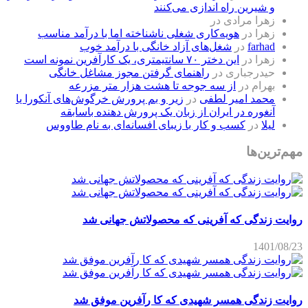
و شیرین راه اندازی می‌کنند
زهرا مرادی
در
زهرا
در
هویه‌کاری شغلی ناشناخته اما با درآمد مناسب
farhad
در
شغل‌های آزاد خانگی با درآمد خوب
زهرا
در
این دختر ۷۰ سانتیمتری، یک کارآفرین نمونه است
حیدرجباری
در
راهنمای گرفتن مجوز مشاغل خانگی
بهرام
در
از سه جوجه تا هشت هزار متر مزرعه
محمد امیر لطفی
در
زیر و بم پرورش خرگوش‌های آنکورا یا
آنغوره در ایران از زبان یک پرورش دهنده باسابقه
لیلا
در
کسب و کار با زیبای افسانه‌ای به نام طاووس
مهم‌ترین‌ها
روایت زندگی که آفرینی که محصولاتش جهانی شد
1401/08/23
روایت زندگی همسر شهیدی که کا رآفرین موفق شد