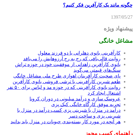
چگونه مانند یک کارآفرین فکر کنیم؟
1397/05/27
پیشنهاد ویژه
مشاغل خانگی
کارآفرینی بانوی دهلرانی با دو فرزند معلول
روایت قالی‌بافی که رج به رج آرزوهایش را می‌بافد
بانوی کارآفرین زاهدانی از موفقیت خود در حوزه تراش
سنگ‌های قیمتی می‌گوید
پای صحبت کارآفرینان اهوازی طرح ملی مشاغل خانگی
طعم شیرین کارآفرینی با ترشی فروشی بانوی کارآفرین
روایت بانوی کارآفرینی که در حوزه مد و لباس برای ۵۰ نفر
اشتغال ایجاد کرد
عروسک سازی و درآمد میلیونی در دوران کرونا
تجربه موفق کارگاه خانگی کیک پزی
درآمد در منزل با شیرینی پزی کسب درآمد در منزل با
شیرینی پزی و ساخت دسر
هر آنچه در مورد کار بسته‌بندی حبوبات در منزل باید بدانید
راهنمای کسب مجوز