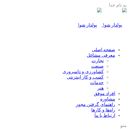
به نام خدا
صفحه اصلی
معرفی مشاغل
تجارت
صنعت
كشاورزی و دامپروری
كسب و كار اينترنتی
خدمات
هنر
افراد موفق
مشاوره
راهنمای گرفتن مجوز
راه‌ها و كارها
ارتباط با ما
منو