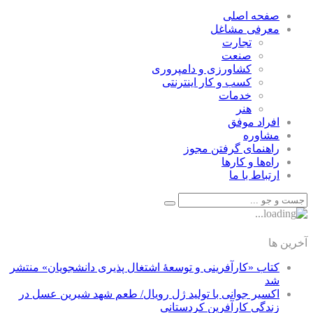
صفحه اصلی
معرفی مشاغل
تجارت
صنعت
كشاورزی و دامپروری
كسب و كار اينترنتی
خدمات
هنر
افراد موفق
مشاوره
راهنمای گرفتن مجوز
راه‌ها و كارها
ارتباط با ما
آخرین ها
کتاب «کارآفرینی و توسعۀ اشتغال پذیری دانشجویان» منتشر
شد
اکسیر جوانی با تولید ژل رویال/ طعم شهد شیرین عسل‌ در
زندگی کارآفرین کردستانی