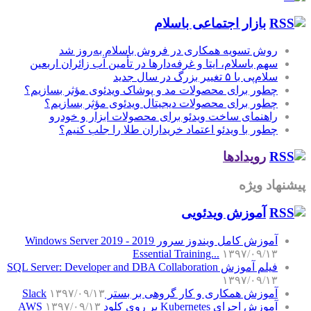
بازار اجتماعی باسلام
روش تسویه همکاری در فروش باسلام به‌روز شد
سهم باسلام، ایتا و غرفه‌دارها در تأمین آب زائران اربعین
سلام‌پی با ۵ تغییر بزرگ در سال جدید
چطور برای محصولات مد و پوشاک ویدئوی مؤثر بسازیم؟
چطور برای محصولات دیجیتال ویدئوی مؤثر بسازیم؟
راهنمای ساخت ویدئو برای محصولات ابزار و خودرو
چطور با ویدئو اعتماد خریداران طلا را جلب کنیم؟
رویدادها
پیشنهاد ویژه
آموزش‌ ویدئویی
آموزش کامل ویندوز سرور 2019 - Windows Server 2019
Essential Training...
۱۳۹۷/۰۹/۱۳
فیلم آموزش SQL Server: Developer and DBA Collaboration
۱۳۹۷/۰۹/۱۳
آموزش همکاری و کار گروهی بر بستر Slack
۱۳۹۷/۰۹/۱۳
آموزش اجرای Kubernetes بر روی کلود AWS
۱۳۹۷/۰۹/۱۳