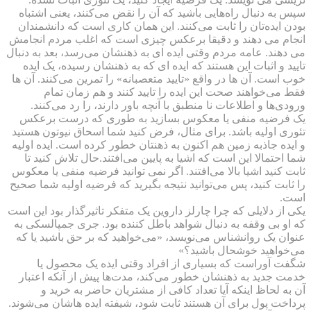
سپس به دنبال راه‌هایی باشید که آن را نقض می‌کنند، یعنی اشتباه
بودن ایده‌تان را ثابت می‌کنند. این همان کاری است که دانشمندان
انجام می دهند و دقیقا برعکس چیزی است که اغلب مردم انجامش
می دهند. عامه مردم وقتی ایده ای به ذهنشان می‌رسد، بعد به دنبال
تایید و اثبات این هستند که ایده ای که به ذهنشان رسیده، یک ایده
خوب است. آن ها در واقع «تایید متعصبانه» را تمرین می‌کنند. آن ها
فقط می‌خواهند صحت این ایده را تایید کنند و هم زمان تمام
ورودی‌ها و اطلاعات نا منطبق با آنچه باور دارند، را رد می‌کنند.
یک فرضیه منفی یا معکوس بسازید به طوری که درست برعکس
تئوری اولیه باشد. برای مثال، فرض کنید شما اسحاق نیوتون هستید
و ایده جاذبه زمین هم اکنون به ذهنتان خطور کرده است. ایده اولیه
شما احتمالا این است که اشیا به پایین می‌افتند.حال تلاش کنید تا
ثابت کنید اشیا بالا می‌افتند. اگر نمی توانید فرضیه منفی یا معکوس
را ثابت کنید، پس می‌توانید نتیجه بگیرید که فرضیه اولیه شما صحیح
است.
یکی از دلایلی که چرا چارلز داروین یک متفکر تاثیرگذار بود این است
که او بی وقفه به دنبال شواهد باطل کننده بود. جری جمپالسکی به
عنوان یک روانشناس می‌نویسد، «می‌خواهید که بر حق باشید یا که
می‌خواهید خوشحال باشید؟»
شگفت آوراست که بسیاری از افراد وقتی ایده یک محصول یا
خدمت جدید به ذهنشان خطور می‌کند، مدت‌ها پیش از آنکه اعتبار
آن به لحاظ اینکه آیا تعداد کافی از مشتریان حاضر به خرید و
پرداخت پول برای آن هستند ثابت شود، شیفته ایده هاشان می‌شوند.