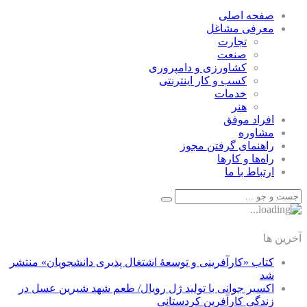
صفحه اصلی
معرفی مشاغل
تجارت
صنعت
كشاورزی و دامپروری
كسب و كار اينترنتی
خدمات
هنر
افراد موفق
مشاوره
راهنمای گرفتن مجوز
راه‌ها و كارها
ارتباط با ما
آخرین ها
کتاب «کارآفرینی و توسعۀ اشتغال پذیری دانشجویان» منتشر
شد
اکسیر جوانی با تولید ژل رویال/ طعم شهد شیرین عسل‌ در
زندگی کارآفرین کردستانی