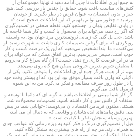
به جمع آوری اطلاعات تا جایی ادامه دهید تا نهایتا مجموعه‌ای از
کنش‌های مناسب یافت شود. حقایق را چندین بار بررسی کنید. هیچ
چیز را بدون اطمینان به عنوان فرض در نظر نگیرید. از خودتان
بپرسید « چطور می توانم بفهمم که این اطلاعات صحیح است؟»
در پایان، نقایص پنهان را جستجو کنید، نقطه ضعفی در تصمیم‌گیری
که اگر رخ دهد، می‌تواند برای محصول یا کسب و کار شما فاجعه بار
باشد. جی. پل گتی که زمانی ثروتمند‌ترین مرد جهان بود، به واسطه
رویکردی که برای گرفتن تصمیمات کاری داشت به شهرت رسید. او
می‌گفت،« ما ابتدا تشخیص می‌دهیم که این یک فرصت کسب و کار
خوب است. سپس می‌پرسیم، بدترین اتفاق ممکن که می تواند برای
ما در این فرصت کاری رخ دهد، چیست؟ آن گاه سراغ کار می‌رویم
تا مطمئن شویم بدترین خروجی ممکن هیچ گاه روی نمی‌دهد.
مهم تر از همه، هرگز جمع آوری اطلاعات را متوقف نکنید. یکی از
دلایلی که وارن بافت بسیار موفق بود این بود که او بیشتر وقت خود
را در طول روز صرف مطالعه و تفکر می‌کرد. من به این شیوه
فرمول بافت می‌گویم.
اگر کار شما مبتنی بر اطلاعات باشد به گونه ای که دائما با توسعه و
استفاده از دانش سر و کار داشته باشید، تصمیمات محصولات شما
هستند. میلتون فریدمن اقتصاد دان می‌نویسد: «توانایی شما در پیش
بینی دقیق پیامدهای ایده هایتان و وقایعی که به دنبال آن می آیند،
بهترین وسیله سنجش تفکر با کیفیت است.»
قبل از تصمیم‌گیری درنگ و فکر کنید به ویژه زمانی که عواقب جدی
به همراه دارند. هر چه از راه های بیشتری به مشکل نگاه کنید،
احتمال اینکه آن را بهتر بفهمید بیشتر می شود و زمانی که شما یک