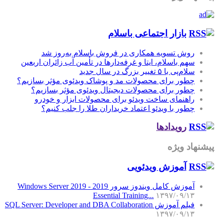
بازار اجتماعی باسلام
روش تسویه همکاری در فروش باسلام به‌روز شد
سهم باسلام، ایتا و غرفه‌دارها در تأمین آب زائران اربعین
سلام‌پی با ۵ تغییر بزرگ در سال جدید
چطور برای محصولات مد و پوشاک ویدئوی مؤثر بسازیم؟
چطور برای محصولات دیجیتال ویدئوی مؤثر بسازیم؟
راهنمای ساخت ویدئو برای محصولات ابزار و خودرو
چطور با ویدئو اعتماد خریداران طلا را جلب کنیم؟
رویدادها
پیشنهاد ویژه
آموزش‌ ویدئویی
آموزش کامل ویندوز سرور 2019 - Windows Server 2019
Essential Training...
۱۳۹۷/۰۹/۱۳
فیلم آموزش SQL Server: Developer and DBA Collaboration
۱۳۹۷/۰۹/۱۳