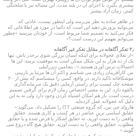
بیشتری بگیرد. با اجرای آن در بلند مدت، این مساله نیز با شلختگی
کمتر، زمان آزاد بیشتر ‌
در ظاهر ساده به نظر می‌رسد ولی اینطور نیست. عادتی که
می‌توانید پرورش دهید این است که دائما در مورد هر اطلاعاتی که
فکر می‌کنید به تصمیم شما مربوط است، از خودتان بپرسید «چطور
می‌توانم بفهمم این درست است؟»
۳٫ تفکر آگاهانه در مقابل تفکر غیر آگاهانه
«از تقلای عجولانه برای اینکه انسان بزرگی شوی برحذر باش. تنها
یک از ده هزار به این شکل ممکن است به موفقیت برسد: این ها
احتمالات ترس آوری هستند.»– بنجامین دیزرائیلی
من کارآفرینان زیادی می شناسم و اکثر آن ها مرتبا بر بازبینی
موشکافانه تاکید دارند. در واقع، کسی را میشناسم که بیش از ۲۰
صفحه چک لیست برای راستی آزمایی دقیق یک سرمایه‌گذاری
بالقوه دارد. این به معنی اختصاص زمان لازم برای گرفتن تصمیم
درست است. باز هم امکان اشتباه کردن وجود دارد ولی نه به این
دلیل که عجولانه عمل کرده‌اید.
هارولد جی نین، که گروه صنعتی ITT را تشکیل داد، می‌گوید:«
حقایق اساسی ترین عناصر در هر کسب و کاری هستند. حقایق
واقعی را به دست آورید، نه حقایق آشکار یا فرض شده و یا حقایق
مطلوب. حقایق واقعی را به دست آورید. حقایق هیچ گاه دروغ نمی
گویند.»
تریسی می نویسد: یک فرضیه ایجاد کنید، یک تئوری اثبات نشده.