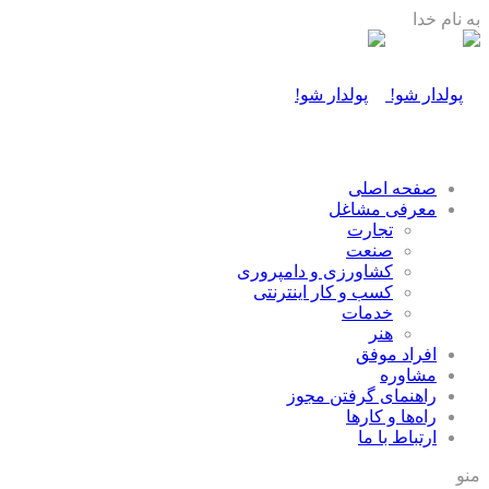
به نام خدا
صفحه اصلی
معرفی مشاغل
تجارت
صنعت
كشاورزی و دامپروری
كسب و كار اينترنتی
خدمات
هنر
افراد موفق
مشاوره
راهنمای گرفتن مجوز
راه‌ها و كارها
ارتباط با ما
منو