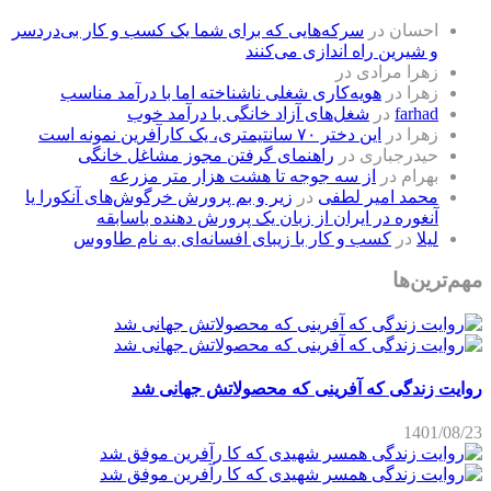
احسان
در
سرکه‌هایی که برای شما یک کسب و کار بی‌دردسر
و شیرین راه اندازی می‌کنند
زهرا مرادی
در
زهرا
در
هویه‌کاری شغلی ناشناخته اما با درآمد مناسب
farhad
در
شغل‌های آزاد خانگی با درآمد خوب
زهرا
در
این دختر ۷۰ سانتیمتری، یک کارآفرین نمونه است
حیدرجباری
در
راهنمای گرفتن مجوز مشاغل خانگی
بهرام
در
از سه جوجه تا هشت هزار متر مزرعه
محمد امیر لطفی
در
زیر و بم پرورش خرگوش‌های آنکورا یا
آنغوره در ایران از زبان یک پرورش دهنده باسابقه
لیلا
در
کسب و کار با زیبای افسانه‌ای به نام طاووس
مهم‌ترین‌ها
روایت زندگی که آفرینی که محصولاتش جهانی شد
1401/08/23