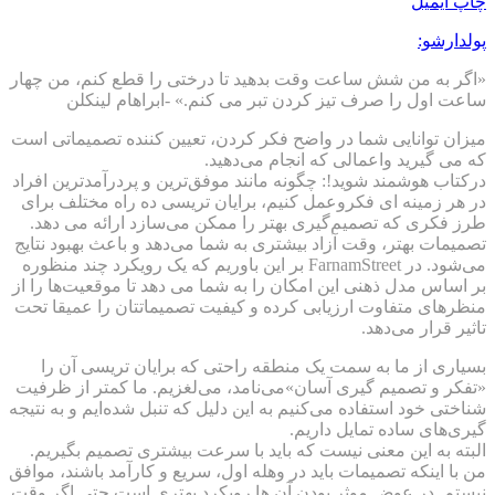
چاپ
ایمیل
پولدارشو:
«اگر به من شش ساعت وقت بدهید تا درختی را قطع کنم، من چهار
ساعت اول را صرف تیز کردن تبر می کنم.» -ابراهام لینکلن
میزان توانایی شما در واضح فکر کردن، تعیین کننده تصمیماتی است
که می گیرید واعمالی که انجام می‌دهید.
درکتاب هوشمند شوید!: چگونه مانند موفق‌ترین و پردرآمدترین افراد
در هر زمینه ای فکروعمل کنیم، برایان تریسی ده راه مختلف برای
طرز فکری که تصمیم‌گیری بهتر را ممکن می‌سازد ارائه می دهد.
تصمیمات بهتر، وقت آزاد بیشتری به شما می‌دهد و باعث بهبود نتایج
می‌شود. در FarnamStreet بر این باوریم که یک رویکرد چند منظوره
بر اساس مدل ذهنی این امکان را به شما می دهد تا موقعیت‌ها را از
منظرهای متفاوت ارزیابی کرده و کیفیت تصمیماتتان را عمیقا تحت
تاثیر قرار می‌دهد.
بسیاری از ما به سمت یک منطقه راحتی که برایان تریسی آن را
«تفکر و تصمیم گیری آسان»می‌نامد، می‌لغزیم. ما کمتر از ظرفیت
شناختی خود استفاده می‌کنیم به این دلیل که تنبل شده‌ایم و به نتیجه
گیری‌های ساده تمایل داریم.
البته به این معنی نیست که باید با سرعت بیشتری تصمیم بگیریم.
من با اینکه تصمیمات باید در وهله اول، سریع و کارآمد باشند، موافق
نیستم. در عوض موثر بودن آن ها رویکرد بهتری است حتی اگر وقت