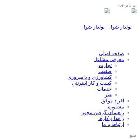
به نام خدا
صفحه اصلی
معرفی مشاغل
تجارت
صنعت
كشاورزی و دامپروری
كسب و كار اينترنتی
خدمات
هنر
افراد موفق
مشاوره
راهنمای گرفتن مجوز
راه‌ها و كارها
ارتباط با ما
منو