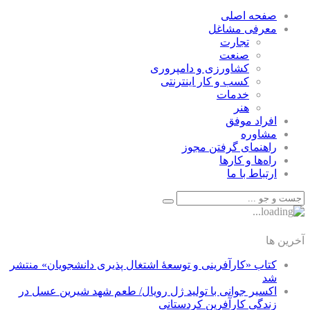
صفحه اصلی
معرفی مشاغل
تجارت
صنعت
كشاورزی و دامپروری
كسب و كار اينترنتی
خدمات
هنر
افراد موفق
مشاوره
راهنمای گرفتن مجوز
راه‌ها و كارها
ارتباط با ما
آخرین ها
کتاب «کارآفرینی و توسعۀ اشتغال پذیری دانشجویان» منتشر
شد
اکسیر جوانی با تولید ژل رویال/ طعم شهد شیرین عسل‌ در
زندگی کارآفرین کردستانی