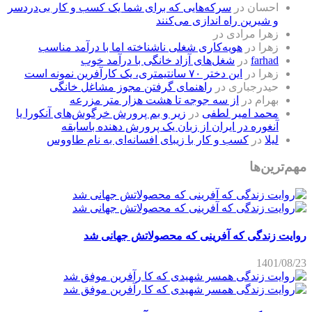
احسان
در
سرکه‌هایی که برای شما یک کسب و کار بی‌دردسر
و شیرین راه اندازی می‌کنند
زهرا مرادی
در
زهرا
در
هویه‌کاری شغلی ناشناخته اما با درآمد مناسب
farhad
در
شغل‌های آزاد خانگی با درآمد خوب
زهرا
در
این دختر ۷۰ سانتیمتری، یک کارآفرین نمونه است
حیدرجباری
در
راهنمای گرفتن مجوز مشاغل خانگی
بهرام
در
از سه جوجه تا هشت هزار متر مزرعه
محمد امیر لطفی
در
زیر و بم پرورش خرگوش‌های آنکورا یا
آنغوره در ایران از زبان یک پرورش دهنده باسابقه
لیلا
در
کسب و کار با زیبای افسانه‌ای به نام طاووس
مهم‌ترین‌ها
روایت زندگی که آفرینی که محصولاتش جهانی شد
1401/08/23