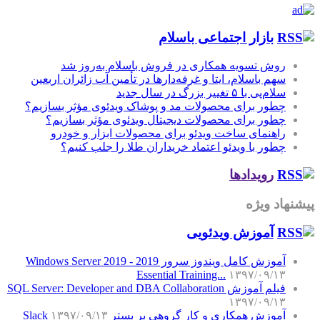
بازار اجتماعی باسلام
روش تسویه همکاری در فروش باسلام به‌روز شد
سهم باسلام، ایتا و غرفه‌دارها در تأمین آب زائران اربعین
سلام‌پی با ۵ تغییر بزرگ در سال جدید
چطور برای محصولات مد و پوشاک ویدئوی مؤثر بسازیم؟
چطور برای محصولات دیجیتال ویدئوی مؤثر بسازیم؟
راهنمای ساخت ویدئو برای محصولات ابزار و خودرو
چطور با ویدئو اعتماد خریداران طلا را جلب کنیم؟
رویدادها
پیشنهاد ویژه
آموزش‌ ویدئویی
آموزش کامل ویندوز سرور 2019 - Windows Server 2019
Essential Training...
۱۳۹۷/۰۹/۱۳
فیلم آموزش SQL Server: Developer and DBA Collaboration
۱۳۹۷/۰۹/۱۳
آموزش همکاری و کار گروهی بر بستر Slack
۱۳۹۷/۰۹/۱۳