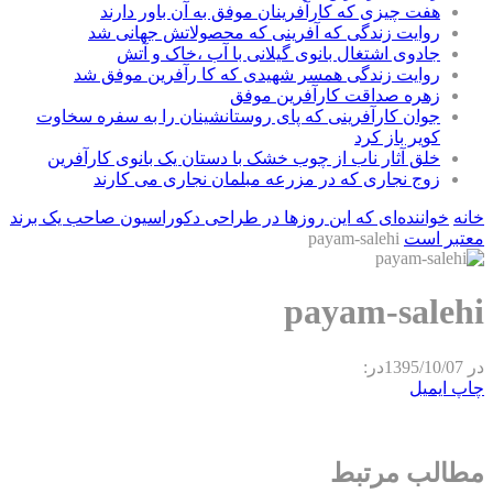
هفت چیزی که کارآفرینان موفق به آن باور دارند
روایت زندگی که آفرینی که محصولاتش جهانی شد
جادوی اشتغال بانوی گیلانی با آب ،خاک و آتش
روایت زندگی همسر شهیدی که کا رآفرین موفق شد
زهره صداقت کارآفرین موفق
جوان کارآفرینی که پای روستانشینان را به سفره سخاوت
کویر باز کرد
خلق آثار ناب از چوب خشک با دستان یک بانوی کارآفرین
زوج نجاری که در مزرعه مبلمان نجاری می کارند
خانه
خواننده‌ای که این روزها در طراحی دکوراسیون صاحب یک برند
معتبر است
payam-salehi
payam-salehi
در
1395/10/07
در:
چاپ
ایمیل
مطالب مرتبط