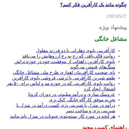
چگونه مانند یک کارآفرین فکر کنیم؟
1397/05/27
پیشنهاد ویژه
مشاغل خانگی
کارآفرینی بانوی دهلرانی با دو فرزند معلول
روایت قالی‌بافی که رج به رج آرزوهایش را می‌بافد
بانوی کارآفرین زاهدانی از موفقیت خود در حوزه تراش
سنگ‌های قیمتی می‌گوید
پای صحبت کارآفرینان اهوازی طرح ملی مشاغل خانگی
طعم شیرین کارآفرینی با ترشی فروشی بانوی کارآفرین
روایت بانوی کارآفرینی که در حوزه مد و لباس برای ۵۰ نفر
اشتغال ایجاد کرد
عروسک سازی و درآمد میلیونی در دوران کرونا
تجربه موفق کارگاه خانگی کیک پزی
درآمد در منزل با شیرینی پزی کسب درآمد در منزل با
شیرینی پزی و ساخت دسر
هر آنچه در مورد کار بسته‌بندی حبوبات در منزل باید بدانید
راهنمای کسب مجوز