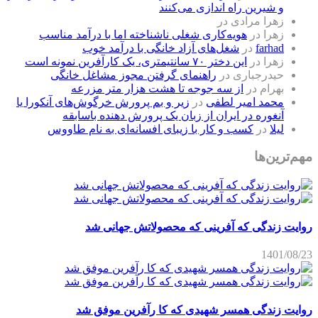
و شیرین راه اندازی می‌کنند
زهرا مرادی
در
زهرا
در
هویه‌کاری شغلی ناشناخته اما با درآمد مناسب
farhad
در
شغل‌های آزاد خانگی با درآمد خوب
زهرا
در
این دختر ۷۰ سانتیمتری، یک کارآفرین نمونه است
حیدرجباری
در
راهنمای گرفتن مجوز مشاغل خانگی
بهرام
در
از سه جوجه تا هشت هزار متر مزرعه
محمد امیر لطفی
در
زیر و بم پرورش خرگوش‌های آنکورا یا
آنغوره در ایران از زبان یک پرورش دهنده باسابقه
لیلا
در
کسب و کار با زیبای افسانه‌ای به نام طاووس
مهم‌ترین‌ها
روایت زندگی که آفرینی که محصولاتش جهانی شد
1401/08/23
روایت زندگی همسر شهیدی که کا رآفرین موفق شد