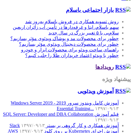
بازار اجتماعی باسلام
روش تسویه همکاری در فروش باسلام به‌روز شد
سهم باسلام، ایتا و غرفه‌دارها در تأمین آب زائران اربعین
سلام‌پی با ۵ تغییر بزرگ در سال جدید
چطور برای محصولات مد و پوشاک ویدئوی مؤثر بسازیم؟
چطور برای محصولات دیجیتال ویدئوی مؤثر بسازیم؟
راهنمای ساخت ویدئو برای محصولات ابزار و خودرو
چطور با ویدئو اعتماد خریداران طلا را جلب کنیم؟
رویدادها
پیشنهاد ویژه
آموزش‌ ویدئویی
آموزش کامل ویندوز سرور 2019 - Windows Server 2019
Essential Training...
۱۳۹۷/۰۹/۱۳
فیلم آموزش SQL Server: Developer and DBA Collaboration
۱۳۹۷/۰۹/۱۳
آموزش همکاری و کار گروهی بر بستر Slack
۱۳۹۷/۰۹/۱۳
آموزش اجرای Kubernetes بر روی کلود AWS
۱۳۹۷/۰۹/۱۳