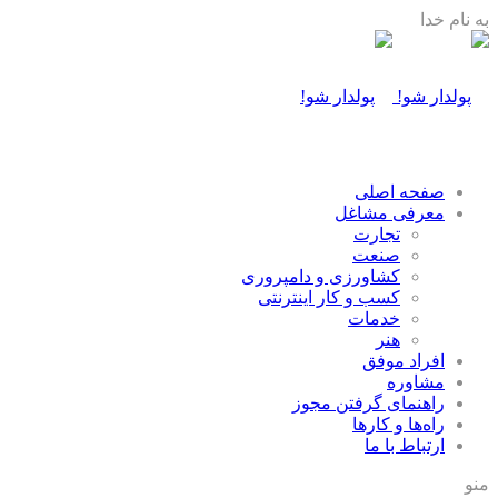
به نام خدا
صفحه اصلی
معرفی مشاغل
تجارت
صنعت
كشاورزی و دامپروری
كسب و كار اينترنتی
خدمات
هنر
افراد موفق
مشاوره
راهنمای گرفتن مجوز
راه‌ها و كارها
ارتباط با ما
منو