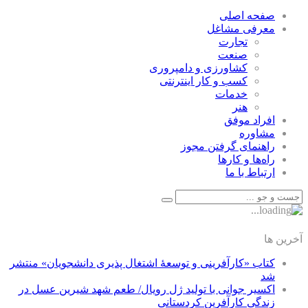
صفحه اصلی
معرفی مشاغل
تجارت
صنعت
كشاورزی و دامپروری
كسب و كار اينترنتی
خدمات
هنر
افراد موفق
مشاوره
راهنمای گرفتن مجوز
راه‌ها و كارها
ارتباط با ما
آخرین ها
کتاب «کارآفرینی و توسعۀ اشتغال پذیری دانشجویان» منتشر
شد
اکسیر جوانی با تولید ژل رویال/ طعم شهد شیرین عسل‌ در
زندگی کارآفرین کردستانی