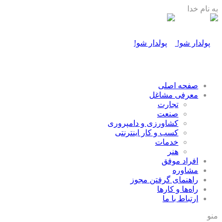
به نام خدا
صفحه اصلی
معرفی مشاغل
تجارت
صنعت
كشاورزی و دامپروری
كسب و كار اينترنتی
خدمات
هنر
افراد موفق
مشاوره
راهنمای گرفتن مجوز
راه‌ها و كارها
ارتباط با ما
منو