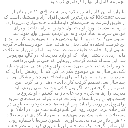
مجموعه کامل از آنها را گردآوری کرده‌بود.
بنابراین او این کار را شروع کرد و توانست بالای ۱۲ هزار دلار از
سایت Kicktarter که بزرگ‌ترین انجمن افراد آزاد و مستقلی است که
از طریق اینترنت به حمایت‌های داوطلبانه و جمع‌سپاری می‌پردازد،
سرمایه به‌دست آورد؛ او محصول خود را به راه انداخت و برای
خودش سرمایه ایجاد کرد. و به این ترتیب بنسون واچ متولد شد.
بنسون می‌گوید: «تغییر با الهام‌بخشی شروع می‌شود و اگر بتوانید از
این فرصت استفاده کنید، یعنی به هدف اصلی خود رسیده‌اید». گرچه
بنسون از یک خانواده طبقه متوسط آمده بود، اما والدین او مشکلات
مالی زیادی داشتند. زمانی که او وارد مدرسه‌ای در کالج مورهوس
شد، این مساله شدت گرفت. روزهایی که حتی توانایی پرداخت
اجاره را نداشت یا حتی نمی‌دانست برای وعده غذایی بعدی چه باید
بکند. هر سال به این موضوع فکر می‌کرد که آیا ارزشش را دارد که
به مدرسه برود یا نه. چرا که برای مایحتاج خود دچار مشکل بود. او
چند سال بعد، تصمیم گرفت کاری انجام دهد. او می‌گوید «من
تصمیمم را گرفته بودم. اگر پول کافی به‌دست نمی‌آوردم، باید
مدرسه را رها می‌کردم و به خانه باز می‌گشتم.» او شروع به
جست‌وجو در روزنامه‌ها و اینترنت کرد تا بتواند فرصت‌های سریع
برای پول درآوردن را بیابد. پس از هفته‌ها جست‌وجو، به تابلویی در
کنار جاده برمی‌خورد. روی این تابلو نوشته شده بود «در املاک و
مستغلات به شما مشاوره می‌دهیم . با سرمایه‌گذاری در مستغلات
۱۰ هزار دلار در ماه به‌دست آورید». بنسون سریعا با شماره روی
تابلو تماس گرفت، یک مصاحبه را برنامه‌ریزی کرد و منتظر جلسه