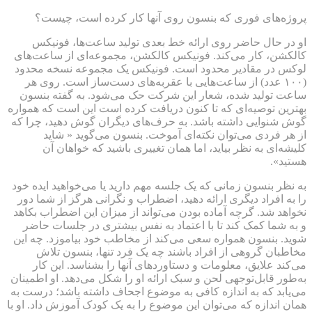
پروژه‌های فوری که بنسون روی آنها کار کرده است، چیست؟
او در حال حاضر روی ارائه خط بعدی تولید ساعت‌ها، فونیکس
کالکشن، کار می‌کند. فونیکس کالکشن، مجموعه‌ای از ساعت‌های
لوکس در مقادیر محدود است. فونیکس یک مجموعه نسخه محدود
(۱۰۰ عدد) از ساعت‌هایی با عقربه‌های دست‌ساز است. روی هر
ساعت تولید شده، شعار این شرکت حک می‌شود. به گفته بنسون
بهترین توصیه‌ای که تا کنون دریافت کرده است این است که همواره
گوش شنوایی داشته باشد. به حرف‌های دیگران گوش دهید، چرا که
از هر فردی می‌توان نکته‌ای آموخت. بنسون می‌گوید « شاید
کلیشه‌ای به نظر بیاید، اما همان تغییری باشید که خواهان آن
هستید».
به نظر بنسون زمانی که یک جلسه مهم دارید یا می‌خواهید ایده خود
را به افراد دیگری ارائه دهید، اضطراب و نگرانی هرگز از شما دور
نخواهد شد. گرچه آماده بودن می‌تواند از میزان این اضطراب بکاهد
و به شما کمک کند تا با اعتماد به نفس بیشتری در جلسات حاضر
شوید. بنسون همواره سعی می‌کند از مخاطب خود بیاموزد. چه این
مخاطبان گروهی از افراد باشند چه یک فرد تنها، بنسون تلاش
می‌کند علایق، معلومات و دستاوردهای آنها را بشناسد. این کار
به‌طور قابل‌توجهی لحن و سبک ارائه او را شکل می‌دهد. او اطمینان
می‌یابد که به اندازه کافی به موضوع اجحاف داشته باشد؛ درست به
همان اندازه که می‌توان این موضوع را به یک کودک آموزش داد. او با