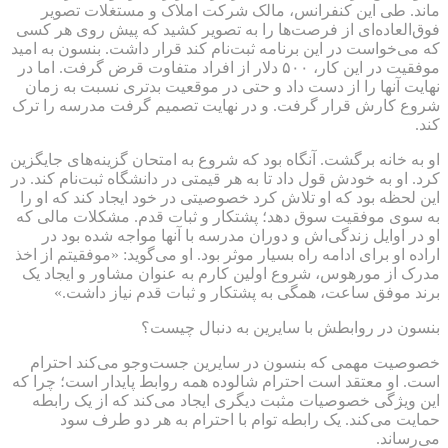
ماند. طی این کنفرانس، مالک شرکت املاک و مستغلات تصویر
فوق‌العاده‌ای از فرصت‌ها را به تصویر کشید که پیش روی هر کسی
که می‌خواست در این برنامه ثبت‌نام کند قرار داشت. بنسون به امید
موفقیت در این کار، ۵۰۰ دلار از افراد متفاوت قرض گرفت. اما در
نهایت آنها را از دست داد و حتی در موقعیت بدتری نسبت به زمان
شروع کارش قرار گرفت. و در نهایت تصمیم گرفت مدرسه را ترک
کند.
او به خانه برگشت. آنگاه بود که شروع به امتحان گزینه‌های جایگزین
کرد. او به خودش قول داد تا به هر قیمتی در دانشگاه ثبت‌نام کند. در
این لحظه بود که او تلاش کرد خصوصیتی در خود ایجاد کند که او را
به سوی موفقیت سوق دهد؛ پشتکار و ثبات قدم. مشکلات مالی که
او در اوایل زندگی‌اش و دوران مدرسه با آنها مواجه شده بود در
اراده او برای ادامه راه بسیار موثر بود. او می‌گوید: «موفقیتم از اخذ
مدرک از مورهوس، شروع اولین کارم به عنوان مشاور و ایجاد یک
برند موفق ساعت، همگی به پشتکار و ثبات قدم نیاز داشت.»
بنسون در روابطش با سایرین به دنبال چیست؟
خصوصیت مهمی که بنسون در سایرین جست‌وجو می‌کند احترام
است. او معتقد است احترام شالوده همه روابط پایدار است؛ چرا که
این ویژگی خصوصیات مثبت دیگری ایجاد می‌کند که از یک رابطه
حمایت می‌کند. یک رابطه توام با احترام به هر دو طرف سود
می‌رساند.