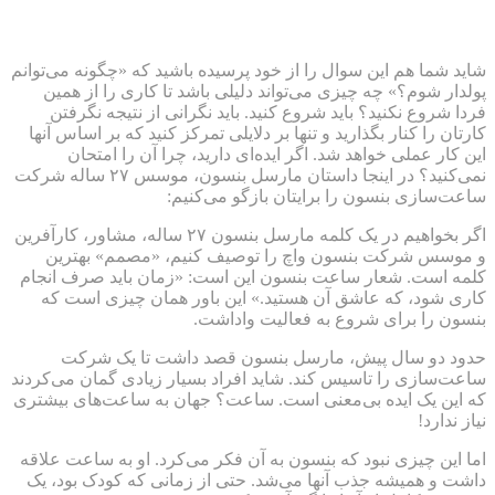
شاید شما هم این سوال را از خود پرسیده باشید که «چگونه می‌توانم
پولدار شوم؟» چه چیزی می‌تواند دلیلی باشد تا کاری را از همین
فردا شروع نکنید؟ باید شروع کنید. باید نگرانی از نتیجه نگرفتن
کارتان را کنار بگذارید و تنها بر دلایلی تمرکز کنید که بر اساس آنها
این کار عملی خواهد شد. اگر ایده‌ای دارید، چرا آن را امتحان
نمی‌کنید؟ در اینجا داستان مارسل بنسون، موسس ۲۷ ساله شرکت
ساعت‌سازی بنسون را برایتان بازگو می‌کنیم:
اگر بخواهیم در یک کلمه مارسل بنسون ۲۷ ساله، مشاور، کارآفرین
و موسس شرکت بنسون واچ را توصیف کنیم، «مصمم» بهترین
کلمه است. شعار ساعت بنسون این است: «زمان باید صرف انجام
کاری شود، که عاشق آن هستید.» این باور همان چیزی است که
بنسون را برای شروع به فعالیت واداشت.
حدود دو سال پیش، مارسل بنسون قصد داشت تا یک شرکت
ساعت‌سازی را تاسیس کند. شاید افراد بسیار زیادی گمان می‌کردند
که این یک ایده بی‌معنی است. ساعت؟ جهان به ساعت‌های بیشتری
نیاز ندارد!
اما این چیزی نبود که بنسون به آن فکر می‌کرد. او به ساعت علاقه
داشت و همیشه جذب آنها می‌شد. حتی از زمانی که کودک بود، یک