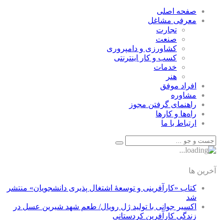
صفحه اصلی
معرفی مشاغل
تجارت
صنعت
كشاورزی و دامپروری
كسب و كار اينترنتی
خدمات
هنر
افراد موفق
مشاوره
راهنمای گرفتن مجوز
راه‌ها و كارها
ارتباط با ما
آخرین ها
کتاب «کارآفرینی و توسعۀ اشتغال پذیری دانشجویان» منتشر
شد
اکسیر جوانی با تولید ژل رویال/ طعم شهد شیرین عسل‌ در
زندگی کارآفرین کردستانی