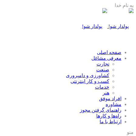
به نام خدا
صفحه اصلی
معرفی مشاغل
تجارت
صنعت
كشاورزی و دامپروری
كسب و كار اينترنتی
خدمات
هنر
افراد موفق
مشاوره
راهنمای گرفتن مجوز
راه‌ها و كارها
ارتباط با ما
منو