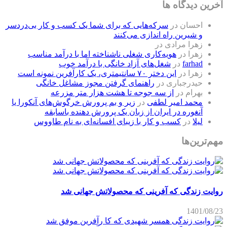
آخرین دیدگاه ها
احسان
در
سرکه‌هایی که برای شما یک کسب و کار بی‌دردسر
و شیرین راه اندازی می‌کنند
زهرا مرادی
در
زهرا
در
هویه‌کاری شغلی ناشناخته اما با درآمد مناسب
farhad
در
شغل‌های آزاد خانگی با درآمد خوب
زهرا
در
این دختر ۷۰ سانتیمتری، یک کارآفرین نمونه است
حیدرجباری
در
راهنمای گرفتن مجوز مشاغل خانگی
بهرام
در
از سه جوجه تا هشت هزار متر مزرعه
محمد امیر لطفی
در
زیر و بم پرورش خرگوش‌های آنکورا یا
آنغوره در ایران از زبان یک پرورش دهنده باسابقه
لیلا
در
کسب و کار با زیبای افسانه‌ای به نام طاووس
مهم‌ترین‌ها
روایت زندگی که آفرینی که محصولاتش جهانی شد
1401/08/23