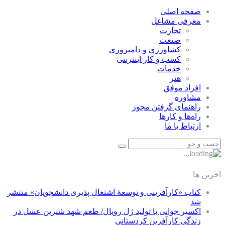
صفحه اصلی
معرفی مشاغل
تجارت
صنعت
كشاورزی و دامپروری
كسب و كار اينترنتی
خدمات
هنر
افراد موفق
مشاوره
راهنمای گرفتن مجوز
راه‌ها و كارها
ارتباط با ما
آخرین ها
کتاب «کارآفرینی و توسعۀ اشتغال پذیری دانشجویان» منتشر
شد
اکسیر جوانی با تولید ژل رویال/ طعم شهد شیرین عسل‌ در
زندگی کارآفرین کردستانی