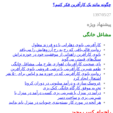
چگونه مانند یک کارآفرین فکر کنیم؟
1397/05/27
پیشنهاد ویژه
مشاغل خانگی
کارآفرینی بانوی دهلرانی با دو فرزند معلول
روایت قالی‌بافی که رج به رج آرزوهایش را می‌بافد
بانوی کارآفرین زاهدانی از موفقیت خود در حوزه تراش
سنگ‌های قیمتی می‌گوید
پای صحبت کارآفرینان اهوازی طرح ملی مشاغل خانگی
طعم شیرین کارآفرینی با ترشی فروشی بانوی کارآفرین
روایت بانوی کارآفرینی که در حوزه مد و لباس برای ۵۰ نفر
اشتغال ایجاد کرد
عروسک سازی و درآمد میلیونی در دوران کرونا
تجربه موفق کارگاه خانگی کیک پزی
درآمد در منزل با شیرینی پزی کسب درآمد در منزل با
شیرینی پزی و ساخت دسر
هر آنچه در مورد کار بسته‌بندی حبوبات در منزل باید بدانید
راهنمای کسب مجوز