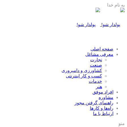
به نام خدا
صفحه اصلی
معرفی مشاغل
تجارت
صنعت
كشاورزی و دامپروری
كسب و كار اينترنتی
خدمات
هنر
افراد موفق
مشاوره
راهنمای گرفتن مجوز
راه‌ها و كارها
ارتباط با ما
منو