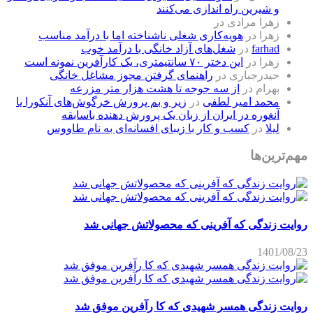
و شیرین راه اندازی می‌کنند
زهرا مرادی
در
زهرا
در
هویه‌کاری شغلی ناشناخته اما با درآمد مناسب
farhad
در
شغل‌های آزاد خانگی با درآمد خوب
زهرا
در
این دختر ۷۰ سانتیمتری، یک کارآفرین نمونه است
حیدرجباری
در
راهنمای گرفتن مجوز مشاغل خانگی
بهرام
در
از سه جوجه تا هشت هزار متر مزرعه
محمد امیر لطفی
در
زیر و بم پرورش خرگوش‌های آنکورا یا
آنغوره در ایران از زبان یک پرورش دهنده باسابقه
لیلا
در
کسب و کار با زیبای افسانه‌ای به نام طاووس
مهم‌ترین‌ها
روایت زندگی که آفرینی که محصولاتش جهانی شد
1401/08/23
روایت زندگی همسر شهیدی که کا رآفرین موفق شد