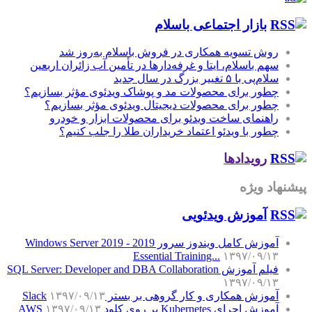
بازار اجتماعی باسلام
روش تسویه همکاری در فروش باسلام به‌روز شد
سهم باسلام، ایتا و غرفه‌دارها در تأمین آب زائران اربعین
سلام‌پی با ۵ تغییر بزرگ در سال جدید
چطور برای محصولات مد و پوشاک ویدئوی مؤثر بسازیم؟
چطور برای محصولات دیجیتال ویدئوی مؤثر بسازیم؟
راهنمای ساخت ویدئو برای محصولات ابزار و خودرو
چطور با ویدئو اعتماد خریداران طلا را جلب کنیم؟
رویدادها
پیشنهاد ویژه
آموزش‌ ویدئویی
آموزش کامل ویندوز سرور 2019 - Windows Server 2019
Essential Training...
۱۳۹۷/۰۹/۱۳
فیلم آموزش SQL Server: Developer and DBA Collaboration
۱۳۹۷/۰۹/۱۳
آموزش همکاری و کار گروهی بر بستر Slack
۱۳۹۷/۰۹/۱۳
آموزش اجرای Kubernetes بر روی کلود AWS
۱۳۹۷/۰۹/۱۳