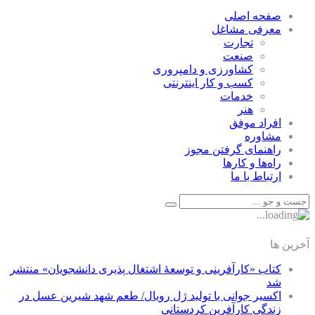
صفحه اصلی
معرفی مشاغل
تجارت
صنعت
كشاورزی و دامپروری
كسب و كار اينترنتی
خدمات
هنر
افراد موفق
مشاوره
راهنمای گرفتن مجوز
راه‌ها و كارها
ارتباط با ما
آخرین ها
کتاب «کارآفرینی و توسعۀ اشتغال پذیری دانشجویان» منتشر
شد
اکسیر جوانی با تولید ژل رویال/ طعم شهد شیرین عسل‌ در
زندگی کارآفرین کردستانی