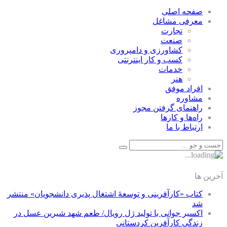
صفحه اصلی
معرفی مشاغل
تجارت
صنعت
كشاورزی و دامپروری
كسب و كار اينترنتی
خدمات
هنر
افراد موفق
مشاوره
راهنمای گرفتن مجوز
راه‌ها و كارها
ارتباط با ما
آخرین ها
کتاب «کارآفرینی و توسعۀ اشتغال پذیری دانشجویان» منتشر
شد
اکسیر جوانی با تولید ژل رویال/ طعم شهد شیرین عسل‌ در
زندگی کارآفرین کردستانی