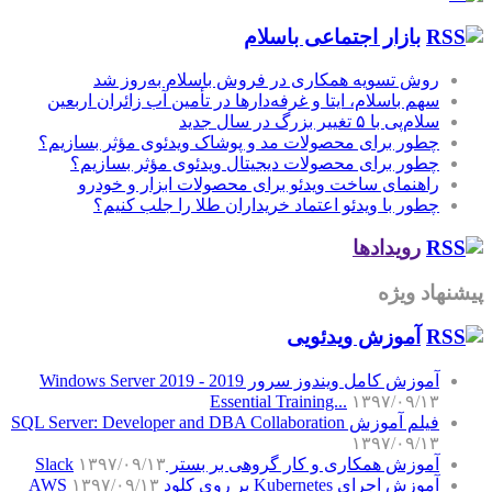
بازار اجتماعی باسلام
روش تسویه همکاری در فروش باسلام به‌روز شد
سهم باسلام، ایتا و غرفه‌دارها در تأمین آب زائران اربعین
سلام‌پی با ۵ تغییر بزرگ در سال جدید
چطور برای محصولات مد و پوشاک ویدئوی مؤثر بسازیم؟
چطور برای محصولات دیجیتال ویدئوی مؤثر بسازیم؟
راهنمای ساخت ویدئو برای محصولات ابزار و خودرو
چطور با ویدئو اعتماد خریداران طلا را جلب کنیم؟
رویدادها
پیشنهاد ویژه
آموزش‌ ویدئویی
آموزش کامل ویندوز سرور 2019 - Windows Server 2019
Essential Training...
۱۳۹۷/۰۹/۱۳
فیلم آموزش SQL Server: Developer and DBA Collaboration
۱۳۹۷/۰۹/۱۳
آموزش همکاری و کار گروهی بر بستر Slack
۱۳۹۷/۰۹/۱۳
آموزش اجرای Kubernetes بر روی کلود AWS
۱۳۹۷/۰۹/۱۳