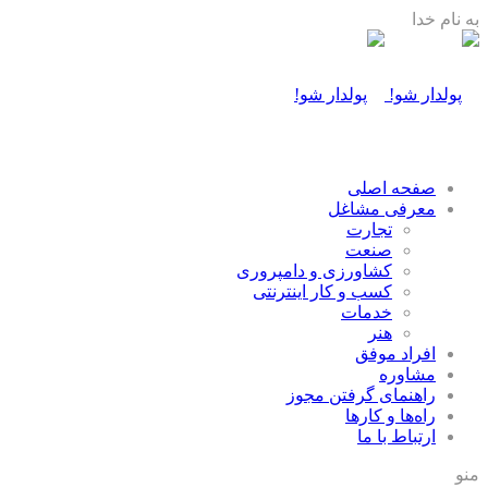
به نام خدا
صفحه اصلی
معرفی مشاغل
تجارت
صنعت
كشاورزی و دامپروری
كسب و كار اينترنتی
خدمات
هنر
افراد موفق
مشاوره
راهنمای گرفتن مجوز
راه‌ها و كارها
ارتباط با ما
منو