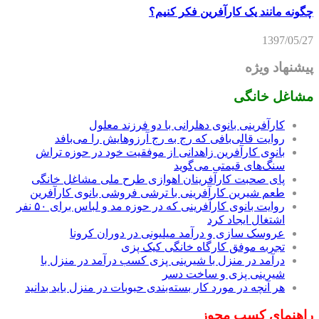
چگونه مانند یک کارآفرین فکر کنیم؟
1397/05/27
پیشنهاد ویژه
مشاغل خانگی
کارآفرینی بانوی دهلرانی با دو فرزند معلول
روایت قالی‌بافی که رج به رج آرزوهایش را می‌بافد
بانوی کارآفرین زاهدانی از موفقیت خود در حوزه تراش
سنگ‌های قیمتی می‌گوید
پای صحبت کارآفرینان اهوازی طرح ملی مشاغل خانگی
طعم شیرین کارآفرینی با ترشی فروشی بانوی کارآفرین
روایت بانوی کارآفرینی که در حوزه مد و لباس برای ۵۰ نفر
اشتغال ایجاد کرد
عروسک سازی و درآمد میلیونی در دوران کرونا
تجربه موفق کارگاه خانگی کیک پزی
درآمد در منزل با شیرینی پزی کسب درآمد در منزل با
شیرینی پزی و ساخت دسر
هر آنچه در مورد کار بسته‌بندی حبوبات در منزل باید بدانید
راهنمای کسب مجوز