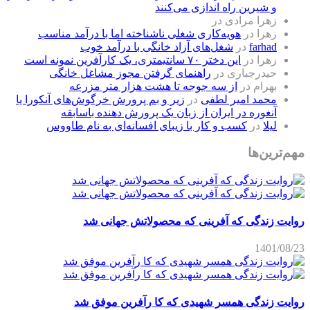
و شیرین راه اندازی می‌کنند
زهرا مرادی
در
زهرا
در
هویه‌کاری شغلی ناشناخته اما با درآمد مناسب
farhad
در
شغل‌های آزاد خانگی با درآمد خوب
زهرا
در
این دختر ۷۰ سانتیمتری، یک کارآفرین نمونه است
حیدرجباری
در
راهنمای گرفتن مجوز مشاغل خانگی
بهرام
در
از سه جوجه تا هشت هزار متر مزرعه
محمد امیر لطفی
در
زیر و بم پرورش خرگوش‌های آنکورا یا
آنغوره در ایران از زبان یک پرورش دهنده باسابقه
لیلا
در
کسب و کار با زیبای افسانه‌ای به نام طاووس
مهم‌ترین‌ها
روایت زندگی که آفرینی که محصولاتش جهانی شد
1401/08/23
روایت زندگی همسر شهیدی که کا رآفرین موفق شد