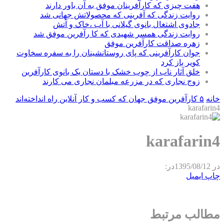
هفت چیزی که کارآفرینان موفق به آن باور دارند
روایت زندگی که آفرینی که محصولاتش جهانی شد
جادوی اشتغال بانوی گیلانی با آب ،خاک و آتش
روایت زندگی همسر شهیدی که کا رآفرین موفق شد
زهره صداقت کارآفرین موفق
جوان کارآفرینی که پای روستانشینان را به سفره سخاوت
کویر باز کرد
خلق آثار ناب از چوب خشک با دستان یک بانوی کارآفرین
زوج نجاری که در مزرعه مبلمان نجاری می کارند
خانه
۵ کارآفرین موفق جهان که کسب و کار آنلاین راه انداخته‌اند
karafarin4
karafarin4
در
1395/08/12
در:
چاپ
ایمیل
مطالب مرتبط