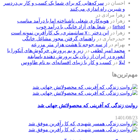
احسان
در
سرکه‌هایی که برای شما یک کسب و کار بی‌دردسر
و شیرین راه اندازی می‌کنند
زهرا مرادی
در
زهرا
در
هویه‌کاری شغلی ناشناخته اما با درآمد مناسب
farhad
در
شغل‌های آزاد خانگی با درآمد خوب
زهرا
در
این دختر ۷۰ سانتیمتری، یک کارآفرین نمونه است
حیدرجباری
در
راهنمای گرفتن مجوز مشاغل خانگی
بهرام
در
از سه جوجه تا هشت هزار متر مزرعه
محمد امیر لطفی
در
زیر و بم پرورش خرگوش‌های آنکورا یا
آنغوره در ایران از زبان یک پرورش دهنده باسابقه
لیلا
در
کسب و کار با زیبای افسانه‌ای به نام طاووس
مهم‌ترین‌ها
روایت زندگی که آفرینی که محصولاتش جهانی شد
1401/08/23