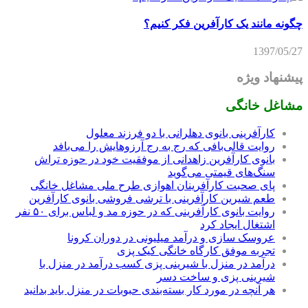
چگونه مانند یک کارآفرین فکر کنیم؟
1397/05/27
پیشنهاد ویژه
مشاغل خانگی
کارآفرینی بانوی دهلرانی با دو فرزند معلول
روایت قالی‌بافی که رج به رج آرزوهایش را می‌بافد
بانوی کارآفرین زاهدانی از موفقیت خود در حوزه تراش
سنگ‌های قیمتی می‌گوید
پای صحبت کارآفرینان اهوازی طرح ملی مشاغل خانگی
طعم شیرین کارآفرینی با ترشی فروشی بانوی کارآفرین
روایت بانوی کارآفرینی که در حوزه مد و لباس برای ۵۰ نفر
اشتغال ایجاد کرد
عروسک سازی و درآمد میلیونی در دوران کرونا
تجربه موفق کارگاه خانگی کیک پزی
درآمد در منزل با شیرینی پزی کسب درآمد در منزل با
شیرینی پزی و ساخت دسر
هر آنچه در مورد کار بسته‌بندی حبوبات در منزل باید بدانید