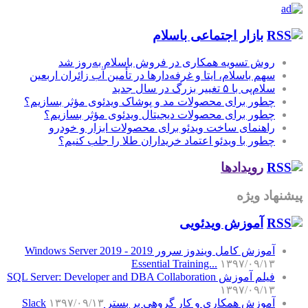
بازار اجتماعی باسلام
روش تسویه همکاری در فروش باسلام به‌روز شد
سهم باسلام، ایتا و غرفه‌دارها در تأمین آب زائران اربعین
سلام‌پی با ۵ تغییر بزرگ در سال جدید
چطور برای محصولات مد و پوشاک ویدئوی مؤثر بسازیم؟
چطور برای محصولات دیجیتال ویدئوی مؤثر بسازیم؟
راهنمای ساخت ویدئو برای محصولات ابزار و خودرو
چطور با ویدئو اعتماد خریداران طلا را جلب کنیم؟
رویدادها
پیشنهاد ویژه
آموزش‌ ویدئویی
آموزش کامل ویندوز سرور 2019 - Windows Server 2019
Essential Training...
۱۳۹۷/۰۹/۱۳
فیلم آموزش SQL Server: Developer and DBA Collaboration
۱۳۹۷/۰۹/۱۳
آموزش همکاری و کار گروهی بر بستر Slack
۱۳۹۷/۰۹/۱۳