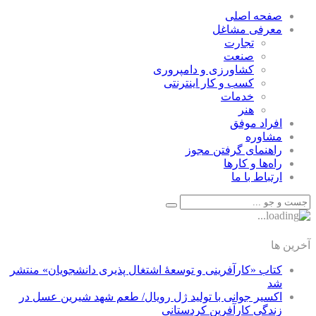
صفحه اصلی
معرفی مشاغل
تجارت
صنعت
كشاورزی و دامپروری
كسب و كار اينترنتی
خدمات
هنر
افراد موفق
مشاوره
راهنمای گرفتن مجوز
راه‌ها و كارها
ارتباط با ما
آخرین ها
کتاب «کارآفرینی و توسعۀ اشتغال پذیری دانشجویان» منتشر
شد
اکسیر جوانی با تولید ژل رویال/ طعم شهد شیرین عسل‌ در
زندگی کارآفرین کردستانی