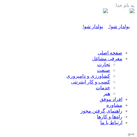
به نام خدا
صفحه اصلی
معرفی مشاغل
تجارت
صنعت
كشاورزی و دامپروری
كسب و كار اينترنتی
خدمات
هنر
افراد موفق
مشاوره
راهنمای گرفتن مجوز
راه‌ها و كارها
ارتباط با ما
منو