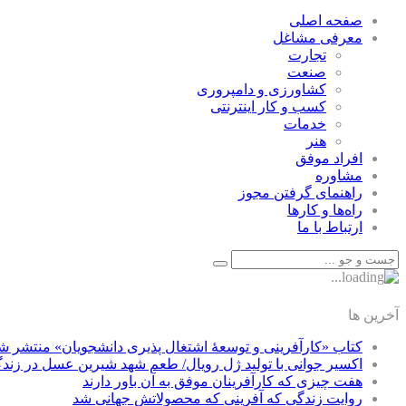
صفحه اصلی
معرفی مشاغل
تجارت
صنعت
كشاورزی و دامپروری
كسب و كار اينترنتی
خدمات
هنر
افراد موفق
مشاوره
راهنمای گرفتن مجوز
راه‌ها و كارها
ارتباط با ما
آخرین ها
کتاب «کارآفرینی و توسعۀ اشتغال پذیری دانشجویان» منتشر ش
اکسیر جوانی با تولید ژل رویال/ طعم شهد شیرین عسل‌ در زند
هفت چیزی که کارآفرینان موفق به آن باور دارند
روایت زندگی که آفرینی که محصولاتش جهانی شد