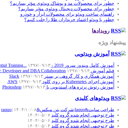
چطور برای محصولات مد و پوشاک ویدئوی مؤثر بسازیم؟
چطور برای محصولات دیجیتال ویدئوی مؤثر بسازیم؟
راهنمای ساخت ویدئو برای محصولات ابزار و خودرو
چطور با ویدئو اعتماد خریداران طلا را جلب کنیم؟
رویدادها
پیشنهاد ویژه
آموزش‌ ویدئویی
آموزش کامل ویندوز سرور 2019 - Windows Server 2019 Essential Training...
۱۳۹۷/۰۹/۱۳
فیلم آموزش SQL Server: Developer and DBA Collaboration
۱۳۹۷/۰۹/۱۳
آموزش همکاری و کار گروهی بر بستر Slack
۱۳۹۷/۰۹/۱۳
آموزش اجرای Kubernetes بر روی کلود AWS
۱۳۹۷/۰۹/۱۳
آموزش رتوش پرتره های استدیویی با Photoshop
۱۳۹۷/۰۹/۱۳
ویدئوهای کلیدی
طراحی سایت&laquo;شرکت بتن میکس&raquo;
۱۴۰۴/۱۰/۰۸
طرح توجیهی انجام شده گروه کلید
۱۴۰۴/۰۵/۰۷
طرح توجیهی انجام شده گروه کلید
۱۴۰۴/۰۵/۰۶
طرح توجیهی انجام شده گروه کلید
۱۴۰۴/۰۵/۰۴