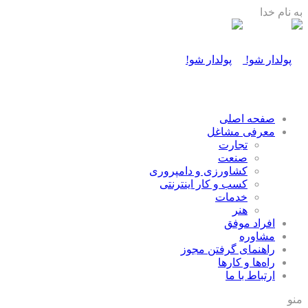
به نام خدا
صفحه اصلی
معرفی مشاغل
تجارت
صنعت
كشاورزی و دامپروری
كسب و كار اينترنتی
خدمات
هنر
افراد موفق
مشاوره
راهنمای گرفتن مجوز
راه‌ها و كارها
ارتباط با ما
منو