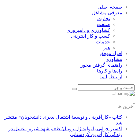
صفحه اصلی
معرفی مشاغل
تجارت
صنعت
كشاورزی و دامپروری
كسب و كار اينترنتی
خدمات
هنر
افراد موفق
مشاوره
راهنمای گرفتن مجوز
راه‌ها و كارها
ارتباط با ما
آخرین ها
کتاب «کارآفرینی و توسعۀ اشتغال پذیری دانشجویان» منتشر
شد
اکسیر جوانی با تولید ژل رویال/ طعم شهد شیرین عسل‌ در
زندگی کارآفرین کردستانی