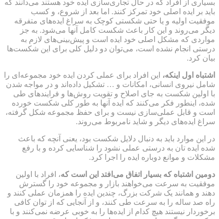
بسیاری از افراد که در حال تجاری‌سازی ایده خود هستند می‌دانند که
باید بر ایده‌ اصلی خود تمرکز کنند. اما بعد از شروع، و کسب
موفقیت اولیه و یا حتی شکستی کوچک به سراغ ایده‌های متفرقه
دیگر می‌روند و این کار باعث شکست کامل آنها می‌شود. به جز
مواردی که مشکل اصلی خود ایده است و پیش‌بینی‌های لازم به
درستی انجام نشده است، می‌توان دو دلیل کلی برای این شکست‌ها
بیان کرد.
اشتباه اول اینکه،
این افراد برای عملی کردن ایده خود مجموعه‌ای را
شامل نیروی انسانی، امکانات و … تشکیل داده‌اند و در مواجه شدن
با اولین شکست به جای اصلاح و تقویت روش‌ها و فرایند‌های طی
شده، اینطور فکر می‌کنند که ایده آنها به طور کلی شکست خورده
است و قابل عملی‌سازی نیست و برای حفظ مجموعه شکل گرفته،
سراغ ایده‌های دیگر و شاید نامربوط می‌روند.
در این موارد باید به دنبال دلایل شکست بود، یعنی آنچه که باعث
شده ایده تان به درستی عملی نشود را شناسایی کرده و با رفع
مشکلات و موانع دوباره ایده را اجرا کرد.
دومین اشتباه که بسیار اتفاق می‌افتد این است که
، افراد با اولین
موفقیت به سرعت می‌خواهند بازار و مجموعه خود را گسترش
دهند و همانند یک شرکت بزرگ، چندین ایده را همزمان عملی کنند و
راه صد ساله را به سرعت طی کنند، و از آنجایی که از توان کافی
برخوردار نیستند هیچ کدام از ایده‌ها را به خوبی عرضه نمی‌کنند و با