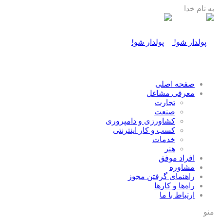
به نام خدا
صفحه اصلی
معرفی مشاغل
تجارت
صنعت
كشاورزی و دامپروری
كسب و كار اينترنتی
خدمات
هنر
افراد موفق
مشاوره
راهنمای گرفتن مجوز
راه‌ها و كارها
ارتباط با ما
منو