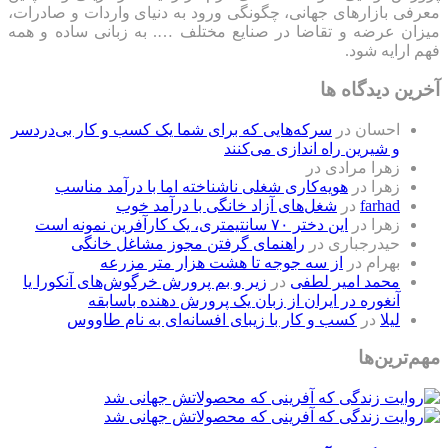
معرفی بازارهای جهانی، چگونگی ورود به دنیای واردات و صادرات،
میزان عرضه و تقاضا در صنایع مختلف …. به زبانی ساده و همه
فهم ارایه شود.
آخرین دیدگاه ها
احسان
در
سرکه‌هایی که برای شما یک کسب و کار بی‌دردسر
و شیرین راه اندازی می‌کنند
زهرا مرادی
در
زهرا
در
هویه‌کاری شغلی ناشناخته اما با درآمد مناسب
farhad
در
شغل‌های آزاد خانگی با درآمد خوب
زهرا
در
این دختر ۷۰ سانتیمتری، یک کارآفرین نمونه است
حیدرجباری
در
راهنمای گرفتن مجوز مشاغل خانگی
بهرام
در
از سه جوجه تا هشت هزار متر مزرعه
محمد امیر لطفی
در
زیر و بم پرورش خرگوش‌های آنکورا یا
آنغوره در ایران از زبان یک پرورش دهنده باسابقه
لیلا
در
کسب و کار با زیبای افسانه‌ای به نام طاووس
مهم‌ترین‌ها