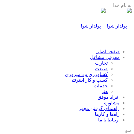
به نام خدا
صفحه اصلی
معرفی مشاغل
تجارت
صنعت
كشاورزی و دامپروری
كسب و كار اينترنتی
خدمات
هنر
افراد موفق
مشاوره
راهنمای گرفتن مجوز
راه‌ها و كارها
ارتباط با ما
منو