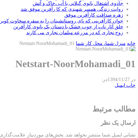
جادوی اشتغال بانوی گیلانی با آب ،خاک و آتش
روایت زندگی همسر شهیدی که کا رآفرین موفق شد
زهره صداقت کارآفرین موفق
جوان کارآفرینی که پای روستانشینان را به سفره سخاوت کویر ب
خلق آثار ناب از چوب خشک با دستان یک بانوی کارآفرین
زوج نجاری که در مزرعه مبلمان نجاری می کارند
خانه
منزل شما، محل کار شما
Netstart-NoorMohamadi_01
Netstart-NoorMohamadi_01
در
1394/11/27
در:
چاپ
ایمیل
مطالب مرتبط
ارسال یک نظر
نشانی ایمیل شما منتشر نخواهد شد.
بخش‌های موردنیاز علامت‌گذاری 