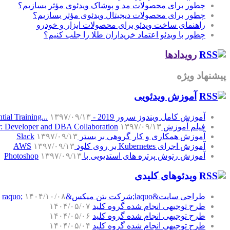
چطور برای محصولات مد و پوشاک ویدئوی مؤثر بسازیم؟
چطور برای محصولات دیجیتال ویدئوی مؤثر بسازیم؟
راهنمای ساخت ویدئو برای محصولات ابزار و خودرو
چطور با ویدئو اعتماد خریداران طلا را جلب کنیم؟
رویدادها
پیشنهاد ویژه
آموزش‌ ویدئویی
آموزش کامل ویندوز سرور 2019 - Windows Server 2019 Essential Training...
۱۳۹۷/۰۹/۱۳
فیلم آموزش SQL Server: Developer and DBA Collaboration
۱۳۹۷/۰۹/۱۳
آموزش همکاری و کار گروهی بر بستر Slack
۱۳۹۷/۰۹/۱۳
آموزش اجرای Kubernetes بر روی کلود AWS
۱۳۹۷/۰۹/۱۳
آموزش رتوش پرتره های استدیویی با Photoshop
۱۳۹۷/۰۹/۱۳
ویدئوهای کلیدی
طراحی سایت&laquo;شرکت بتن میکس&raquo;
۱۴۰۴/۱۰/۰۸
طرح توجیهی انجام شده گروه کلید
۱۴۰۴/۰۵/۰۷
طرح توجیهی انجام شده گروه کلید
۱۴۰۴/۰۵/۰۶
طرح توجیهی انجام شده گروه کلید
۱۴۰۴/۰۵/۰۴