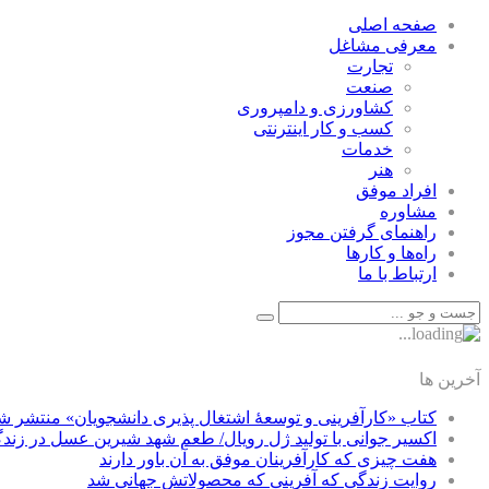
صفحه اصلی
معرفی مشاغل
تجارت
صنعت
كشاورزی و دامپروری
كسب و كار اينترنتی
خدمات
هنر
افراد موفق
مشاوره
راهنمای گرفتن مجوز
راه‌ها و كارها
ارتباط با ما
آخرین ها
کتاب «کارآفرینی و توسعۀ اشتغال پذیری دانشجویان» منتشر ش
اکسیر جوانی با تولید ژل رویال/ طعم شهد شیرین عسل‌ در زند
هفت چیزی که کارآفرینان موفق به آن باور دارند
روایت زندگی که آفرینی که محصولاتش جهانی شد