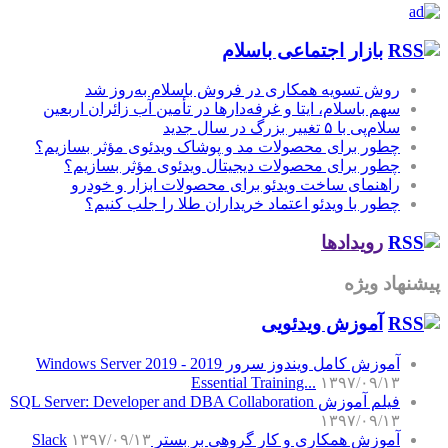
بازار اجتماعی باسلام
روش تسویه همکاری در فروش باسلام به‌روز شد
سهم باسلام، ایتا و غرفه‌دارها در تأمین آب زائران اربعین
سلام‌پی با ۵ تغییر بزرگ در سال جدید
چطور برای محصولات مد و پوشاک ویدئوی مؤثر بسازیم؟
چطور برای محصولات دیجیتال ویدئوی مؤثر بسازیم؟
راهنمای ساخت ویدئو برای محصولات ابزار و خودرو
چطور با ویدئو اعتماد خریداران طلا را جلب کنیم؟
رویدادها
پیشنهاد ویژه
آموزش‌ ویدئویی
آموزش کامل ویندوز سرور 2019 - Windows Server 2019
Essential Training...
۱۳۹۷/۰۹/۱۳
فیلم آموزش SQL Server: Developer and DBA Collaboration
۱۳۹۷/۰۹/۱۳
آموزش همکاری و کار گروهی بر بستر Slack
۱۳۹۷/۰۹/۱۳