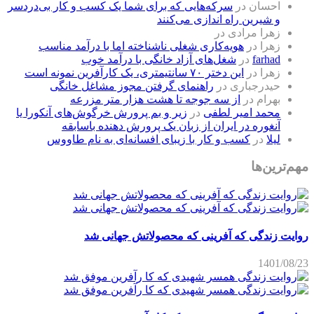
احسان
در
سرکه‌هایی که برای شما یک کسب و کار بی‌دردسر
و شیرین راه اندازی می‌کنند
زهرا مرادی
در
زهرا
در
هویه‌کاری شغلی ناشناخته اما با درآمد مناسب
farhad
در
شغل‌های آزاد خانگی با درآمد خوب
زهرا
در
این دختر ۷۰ سانتیمتری، یک کارآفرین نمونه است
حیدرجباری
در
راهنمای گرفتن مجوز مشاغل خانگی
بهرام
در
از سه جوجه تا هشت هزار متر مزرعه
محمد امیر لطفی
در
زیر و بم پرورش خرگوش‌های آنکورا یا
آنغوره در ایران از زبان یک پرورش دهنده باسابقه
لیلا
در
کسب و کار با زیبای افسانه‌ای به نام طاووس
مهم‌ترین‌ها
روایت زندگی که آفرینی که محصولاتش جهانی شد
1401/08/23