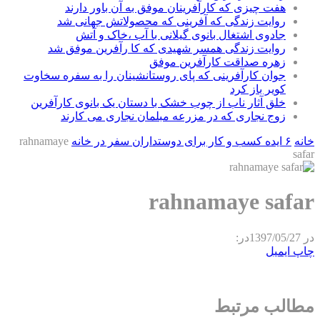
هفت چیزی که کارآفرینان موفق به آن باور دارند
روایت زندگی که آفرینی که محصولاتش جهانی شد
جادوی اشتغال بانوی گیلانی با آب ،خاک و آتش
روایت زندگی همسر شهیدی که کا رآفرین موفق شد
زهره صداقت کارآفرین موفق
جوان کارآفرینی که پای روستانشینان را به سفره سخاوت
کویر باز کرد
خلق آثار ناب از چوب خشک با دستان یک بانوی کارآفرین
زوج نجاری که در مزرعه مبلمان نجاری می کارند
خانه
۶ ایده کسب و کار برای دوستداران سفر در خانه
rahnamaye
safar
rahnamaye safar
در
1397/05/27
در:
چاپ
ایمیل
مطالب مرتبط