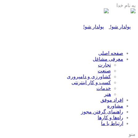
به نام خدا
صفحه اصلی
معرفی مشاغل
تجارت
صنعت
كشاورزی و دامپروری
كسب و كار اينترنتی
خدمات
هنر
افراد موفق
مشاوره
راهنمای گرفتن مجوز
راه‌ها و كارها
ارتباط با ما
منو