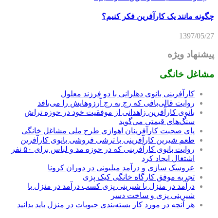
چگونه مانند یک کارآفرین فکر کنیم؟
1397/05/27
پیشنهاد ویژه
مشاغل خانگی
کارآفرینی بانوی دهلرانی با دو فرزند معلول
روایت قالی‌بافی که رج به رج آرزوهایش را می‌بافد
بانوی کارآفرین زاهدانی از موفقیت خود در حوزه تراش
سنگ‌های قیمتی می‌گوید
پای صحبت کارآفرینان اهوازی طرح ملی مشاغل خانگی
طعم شیرین کارآفرینی با ترشی فروشی بانوی کارآفرین
روایت بانوی کارآفرینی که در حوزه مد و لباس برای ۵۰ نفر
اشتغال ایجاد کرد
عروسک سازی و درآمد میلیونی در دوران کرونا
تجربه موفق کارگاه خانگی کیک پزی
درآمد در منزل با شیرینی پزی کسب درآمد در منزل با
شیرینی پزی و ساخت دسر
هر آنچه در مورد کار بسته‌بندی حبوبات در منزل باید بدانید