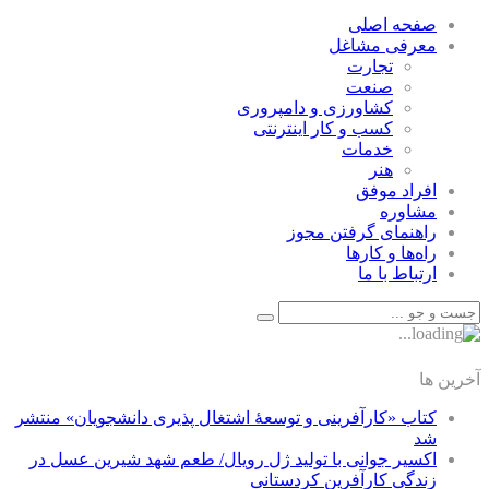
صفحه اصلی
معرفی مشاغل
تجارت
صنعت
كشاورزی و دامپروری
كسب و كار اينترنتی
خدمات
هنر
افراد موفق
مشاوره
راهنمای گرفتن مجوز
راه‌ها و كارها
ارتباط با ما
آخرین ها
کتاب «کارآفرینی و توسعۀ اشتغال پذیری دانشجویان» منتشر
شد
اکسیر جوانی با تولید ژل رویال/ طعم شهد شیرین عسل‌ در
زندگی کارآفرین کردستانی