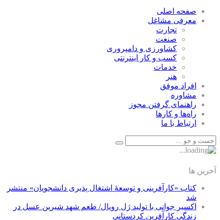
صفحه اصلی
معرفی مشاغل
تجارت
صنعت
كشاورزی و دامپروری
كسب و كار اينترنتی
خدمات
هنر
افراد موفق
مشاوره
راهنمای گرفتن مجوز
راه‌ها و كارها
ارتباط با ما
آخرین ها
کتاب «کارآفرینی و توسعۀ اشتغال پذیری دانشجویان» منتشر
شد
اکسیر جوانی با تولید ژل رویال/ طعم شهد شیرین عسل‌ در
زندگی کارآفرین کردستانی