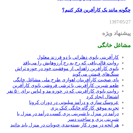
چگونه مانند یک کارآفرین فکر کنیم؟
1397/05/27
پیشنهاد ویژه
مشاغل خانگی
کارآفرینی بانوی دهلرانی با دو فرزند معلول
روایت قالی‌بافی که رج به رج آرزوهایش را می‌بافد
بانوی کارآفرین زاهدانی از موفقیت خود در حوزه تراش
سنگ‌های قیمتی می‌گوید
پای صحبت کارآفرینان اهوازی طرح ملی مشاغل خانگی
طعم شیرین کارآفرینی با ترشی فروشی بانوی کارآفرین
روایت بانوی کارآفرینی که در حوزه مد و لباس برای ۵۰ نفر
اشتغال ایجاد کرد
عروسک سازی و درآمد میلیونی در دوران کرونا
تجربه موفق کارگاه خانگی کیک پزی
درآمد در منزل با شیرینی پزی کسب درآمد در منزل با
شیرینی پزی و ساخت دسر
هر آنچه در مورد کار بسته‌بندی حبوبات در منزل باید بدانید