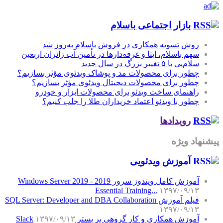
بازار اجتماعی باسلام
روش تسویه همکاری در فروش باسلام به‌روز شد
سهم باسلام، ایتا و غرفه‌دارها در تأمین آب زائران اربعین
سلام‌پی با ۵ تغییر بزرگ در سال جدید
چطور برای محصولات مد و پوشاک ویدئوی مؤثر بسازیم؟
چطور برای محصولات دیجیتال ویدئوی مؤثر بسازیم؟
راهنمای ساخت ویدئو برای محصولات ابزار و خودرو
چطور با ویدئو اعتماد خریداران طلا را جلب کنیم؟
رویدادها
پیشنهاد ویژه
آموزش‌ ویدئویی
آموزش کامل ویندوز سرور 2019 - Windows Server 2019
Essential Training...
۱۳۹۷/۰۹/۱۳
فیلم آموزش SQL Server: Developer and DBA Collaboration
۱۳۹۷/۰۹/۱۳
آموزش همکاری و کار گروهی بر بستر Slack
۱۳۹۷/۰۹/۱۳