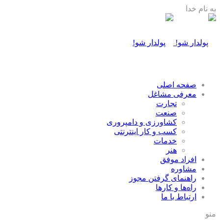
به نام خدا
صفحه اصلی
معرفی مشاغل
تجارت
صنعت
كشاورزی و دامپروری
كسب و كار اينترنتی
خدمات
هنر
افراد موفق
مشاوره
راهنمای گرفتن مجوز
راه‌ها و كارها
ارتباط با ما
منو