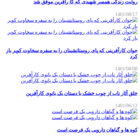
روایت زندگی همسر شهیدی که کا رآفرین موفق شد
1401/08/17
جوان کارآفرینی که پای روستانشینان را به سفره سخاوت کویر باز
کرد
1401/08/08
خلق آثار ناب از چوب خشک با دستان یک بانوی کارآفرین
1401/06/12
کوه ها و گیاهان دارویی یک فرصت است