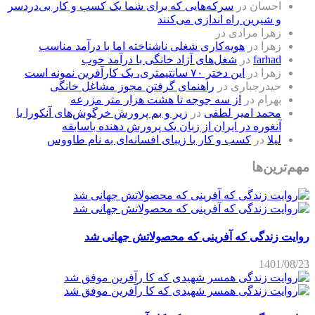
احسان
در
سرکه‌هایی که برای شما یک کسب و کار بی‌دردسر
و شیرین راه اندازی می‌کنند
زهرا مرادی
در
زهرا
در
هویه‌کاری شغلی ناشناخته اما با درآمد مناسب
farhad
در
شغل‌های آزاد خانگی با درآمد خوب
زهرا
در
این دختر ۷۰ سانتیمتری، یک کارآفرین نمونه است
حیدرجباری
در
راهنمای گرفتن مجوز مشاغل خانگی
بهرام
در
از سه جوجه تا هشت هزار متر مزرعه
محمد امیر لطفی
در
زیر و بم پرورش خرگوش‌های آنکورا یا
آنغوره در ایران از زبان یک پرورش دهنده باسابقه
لیلا
در
کسب و کار با زیبای افسانه‌ای به نام طاووس
مهم‌ترین‌ها
روایت زندگی که آفرینی که محصولاتش جهانی شد
1401/08/23