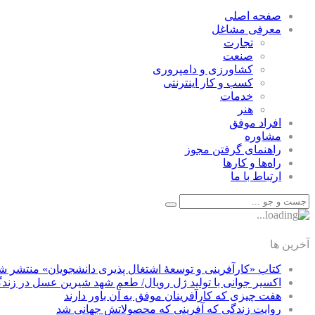
صفحه اصلی
معرفی مشاغل
تجارت
صنعت
كشاورزی و دامپروری
كسب و كار اينترنتی
خدمات
هنر
افراد موفق
مشاوره
راهنمای گرفتن مجوز
راه‌ها و كارها
ارتباط با ما
آخرین ها
کتاب «کارآفرینی و توسعۀ اشتغال پذیری دانشجویان» منتشر ش
اکسیر جوانی با تولید ژل رویال/ طعم شهد شیرین عسل‌ در زند
هفت چیزی که کارآفرینان موفق به آن باور دارند
روایت زندگی که آفرینی که محصولاتش جهانی شد