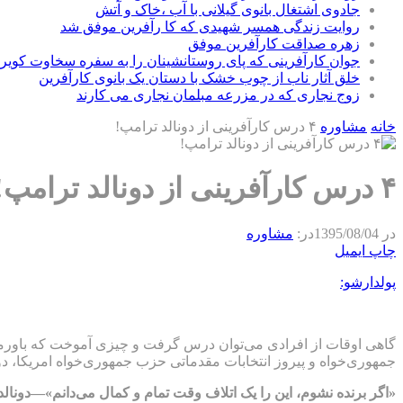
جادوی اشتغال بانوی گیلانی با آب ،خاک و آتش
روایت زندگی همسر شهیدی که کا رآفرین موفق شد
زهره صداقت کارآفرین موفق
جوان کارآفرینی که پای روستانشینان را به سفره سخاوت کویر ب
خلق آثار ناب از چوب خشک با دستان یک بانوی کارآفرین
زوج نجاری که در مزرعه مبلمان نجاری می کارند
خانه
مشاوره
۴ درس کارآفرینی از دونالد ترامپ!
۴ درس کارآفرینی از دونالد ترامپ!
در
1395/08/04
در:
مشاوره
چاپ
ایمیل
پولدارشو:
جمهوری‌خواه و پیروز انتخابات مقدماتی حزب جمهوری‌خواه امریکا، دون
«
اگر برنده نشوم، این را یک اتلاف وقت تمام و کمال می‌دانم»—دونال