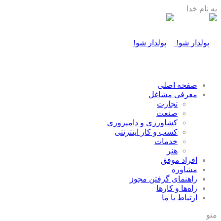
به نام خدا
صفحه اصلی
معرفی مشاغل
تجارت
صنعت
كشاورزی و دامپروری
كسب و كار اينترنتی
خدمات
هنر
افراد موفق
مشاوره
راهنمای گرفتن مجوز
راه‌ها و كارها
ارتباط با ما
منو