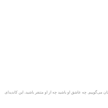
 این نوشتار ۴ درس کارآفرینی از دونالد ترامپ را برای‌تان می‌گوییم. چه عاشق او باشید چه از او متنفر باشید، این کاندیدای