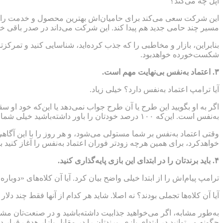
اپل چه می‌کند؟
این شرکت سعی می‌کند برای حامیان‌اش بهترین محصول و خدمت را عرض
مسیر چند حامی جدید هم پیدا کند. این شرکت می‌داند در صدر باقی خو
بنابراین، بازار و مخاطبی را که جذب کرده‌اید، شناسایی کنید و تمرکزت
شکست‌خورده خواهدبود.
۳
.
اعتماد به‌نفس بی‌نهایت مهم است
.
آیا ترامپ اعتماد به‌نفس دارد؟ خیلی زیاد.
اگر به او بگویید این طرح یا آن طرح جواب نمی‌دهد یا این‌که خود او
به‌نفس است. این‌که ۱۰۰ درصد خودتان را باور داشته‌باشید خیلی شما را قدرتمند می‌کند.
وقتی اعتماد به‌نفس بر شما مستولی می‌شود، و هر روز را با این آگاه
خواهدکرد، برای همین هرچه زودتر فوران اعتماد به‌نفس را آغاز کنید ب
۴
.
باید برندتان را در ابتدای این بازی پایه‌گذاری کنید
.
ترامپ پیام‌اش را از ابتدا خیلی واضح بیان کرد. آیا آن کلاه‌های «دوباره
آیا آن کلاه‌ها تجملی بودند؟ نه اصلا. شاید هر کدام از آنها فقط چند دلار
به‌طور مشابه، اگر می‌خواهید جذابیت داشته‌باشید و در صنعت‌تان مشهو
چگونه می‌توانید در ابتدای بازی، برندتان را در مقابل بازار هدف قرار ده