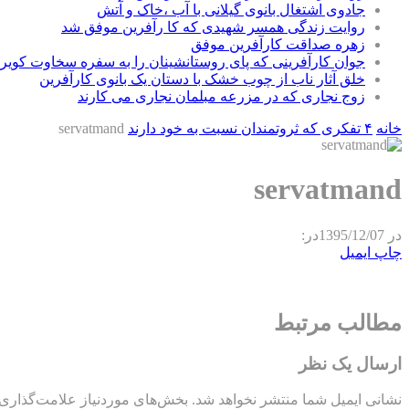
جادوی اشتغال بانوی گیلانی با آب ،خاک و آتش
روایت زندگی همسر شهیدی که کا رآفرین موفق شد
زهره صداقت کارآفرین موفق
جوان کارآفرینی که پای روستانشینان را به سفره سخاوت کویر ب
خلق آثار ناب از چوب خشک با دستان یک بانوی کارآفرین
زوج نجاری که در مزرعه مبلمان نجاری می کارند
خانه
۴ تفکری که ثروتمندان نسبت به خود دارند
servatmand
servatmand
در
1395/12/07
در:
چاپ
ایمیل
مطالب مرتبط
ارسال یک نظر
نشانی ایمیل شما منتشر نخواهد شد.
بخش‌های موردنیاز علامت‌گذاری 