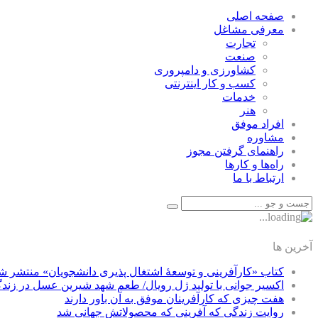
صفحه اصلی
معرفی مشاغل
تجارت
صنعت
كشاورزی و دامپروری
كسب و كار اينترنتی
خدمات
هنر
افراد موفق
مشاوره
راهنمای گرفتن مجوز
راه‌ها و كارها
ارتباط با ما
آخرین ها
کتاب «کارآفرینی و توسعۀ اشتغال پذیری دانشجویان» منتشر ش
اکسیر جوانی با تولید ژل رویال/ طعم شهد شیرین عسل‌ در زند
هفت چیزی که کارآفرینان موفق به آن باور دارند
روایت زندگی که آفرینی که محصولاتش جهانی شد