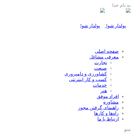
به نام خدا
صفحه اصلی
معرفی مشاغل
تجارت
صنعت
كشاورزی و دامپروری
كسب و كار اينترنتی
خدمات
هنر
افراد موفق
مشاوره
راهنمای گرفتن مجوز
راه‌ها و كارها
ارتباط با ما
منو