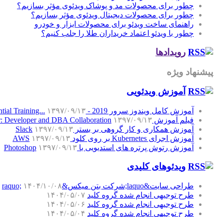
چطور برای محصولات مد و پوشاک ویدئوی مؤثر بسازیم؟
چطور برای محصولات دیجیتال ویدئوی مؤثر بسازیم؟
راهنمای ساخت ویدئو برای محصولات ابزار و خودرو
چطور با ویدئو اعتماد خریداران طلا را جلب کنیم؟
رویدادها
پیشنهاد ویژه
آموزش‌ ویدئویی
آموزش کامل ویندوز سرور 2019 - Windows Server 2019 Essential Training...
۱۳۹۷/۰۹/۱۳
فیلم آموزش SQL Server: Developer and DBA Collaboration
۱۳۹۷/۰۹/۱۳
آموزش همکاری و کار گروهی بر بستر Slack
۱۳۹۷/۰۹/۱۳
آموزش اجرای Kubernetes بر روی کلود AWS
۱۳۹۷/۰۹/۱۳
آموزش رتوش پرتره های استدیویی با Photoshop
۱۳۹۷/۰۹/۱۳
ویدئوهای کلیدی
طراحی سایت&laquo;شرکت بتن میکس&raquo;
۱۴۰۴/۱۰/۰۸
طرح توجیهی انجام شده گروه کلید
۱۴۰۴/۰۵/۰۷
طرح توجیهی انجام شده گروه کلید
۱۴۰۴/۰۵/۰۶
طرح توجیهی انجام شده گروه کلید
۱۴۰۴/۰۵/۰۴