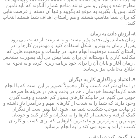
مطرح شده و پیش رو نمی توانند منافع شما را آنگونه که باید تامین
کنند. پس یاد بگیرید به موقع نه بگویید و تنها آن دسته از فرصت هایی
که برای شما مناسب هستند و هم راستای اهداف شما هستند انتخاب
کنید.
۸- ارزش دادن به زمان
زمان همانند پول تجدید پذیر نیست و به سرعت از دست می رود.
پس از زمان به بهترین شکل استفاده کنید و مهمترین کارها را در
راستای کسب موفقیت انجام دهید. در جلسات و موقعیت هایی که
مکالمه کاری یا دوستانه ای برای شما پیش می آیند بصورت مشخص
، زمان آغاز و پایان آن را برای خود برنامه ریزی کرده و به نحوی به
اطلاع مخاطب نیز برسانید.
۹- اعتماد و واگذاری کار به دیگران
در ابتدای شرکت کسب و کار معمولاً تصویر بر این است که با انجام
همه کارها توسط خودمان ، هم در وقت و هم در هزینه ها صرفه
جویی می کنیم. در حالیکه کارهای بسیار کم اهمیت و وقت گیری
وجود دارند که شما را به شدت از کارهای مهم و درآمدزا باز داشته و
در نهایت موجب شکست شما می شود. لذا بهتر است از دیگران
کمک گرفته و بخشی از کارها را به دیگران واگذار کنید و خودتان
مهمترین ، موثرترین و مفیدترین کارهایی که برای کسب و کارتان
کسب درآمد و سود می کند را به انجام برسانید.
۱۰- گوش کردن با دقت