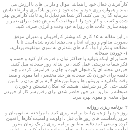
کارآفرینان فعال خود را همانند اموال و دارایی های با ارزش می
بینند و همواره روی خود و آینده خود از طریق یادگیری و ارتقاء دانش
سرمایه گذاری می کنند. اگر شما هم تمایل دارید تا یک کارآفرین بهتر
شده و کسب و کار خود را با موفقیت گسترش دهید ، برای تغییر و
بهینه سازی عادت های روزانه خود وقت و انرژی صرف کنید.
در این مقاله به ۱۵ کاری که بیشتر کارآفرینان و مدیران موفق
بصورت مداوم و روزانه انجام می دهند اشاره شده است تا با
مطالعه و تکرار آنها ، گام های بلندتری به سوی موفقیت بردارید.
۱- خوردن صبحانه
حتماً برای اینکه بتوانید با حداکثر توان و قدرت کار کنید و جسم و
فکر شما به درستی عمل کنند ، در ابتدای روز صبحانه میل کنید.
خوردن عجله ای یک فنجان قهوه یا چای را فراموش کرده و چند
دقیقه برای خوردن یک صبحانه هر چند مختصر ، اما مقوی و مفید
وقت بگذارید تا پروتئین ها و ویتامین های لازم برای بردن را تامین
کنید. حتی اگر در شرایطی هستید که امکان نشستن و خوردن
صبحانه را ندارید ، در حین حاضر شدن برای رفتن سر کار از خوردن
مواد مغذی و مقوی بهره ببرید.
۲- برنامه ریزی روزانه
روز خود را از همان ابتدا برنامه ریزی کنید. با مراجعه به تقویمتان و
مرور یادداشت های روز های قبل ، اولویت و اهمیت کارها را تعیین
کرده و سعی کنید دقیقاً مطابق برنامه ریزی در یک زمان مقرر
اولویت های تعیین شده را به انجام رسانده و تمام کنید. می توانید