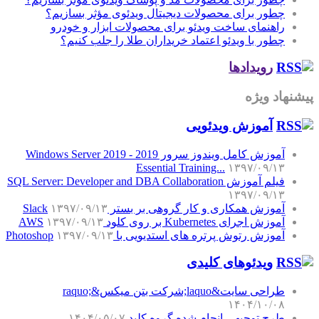
چطور برای محصولات دیجیتال ویدئوی مؤثر بسازیم؟
راهنمای ساخت ویدئو برای محصولات ابزار و خودرو
چطور با ویدئو اعتماد خریداران طلا را جلب کنیم؟
رویدادها
پیشنهاد ویژه
آموزش‌ ویدئویی
آموزش کامل ویندوز سرور 2019 - Windows Server 2019
Essential Training...
۱۳۹۷/۰۹/۱۳
فیلم آموزش SQL Server: Developer and DBA Collaboration
۱۳۹۷/۰۹/۱۳
آموزش همکاری و کار گروهی بر بستر Slack
۱۳۹۷/۰۹/۱۳
آموزش اجرای Kubernetes بر روی کلود AWS
۱۳۹۷/۰۹/۱۳
آموزش رتوش پرتره های استدیویی با Photoshop
۱۳۹۷/۰۹/۱۳
ویدئوهای کلیدی
طراحی سایت&laquo;شرکت بتن میکس&raquo;
۱۴۰۴/۱۰/۰۸
طرح توجیهی انجام شده گروه کلید
۱۴۰۴/۰۵/۰۷