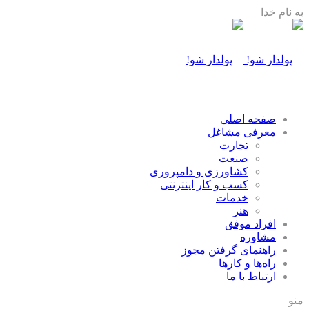
به نام خدا
صفحه اصلی
معرفی مشاغل
تجارت
صنعت
كشاورزی و دامپروری
كسب و كار اينترنتی
خدمات
هنر
افراد موفق
مشاوره
راهنمای گرفتن مجوز
راه‌ها و كارها
ارتباط با ما
منو