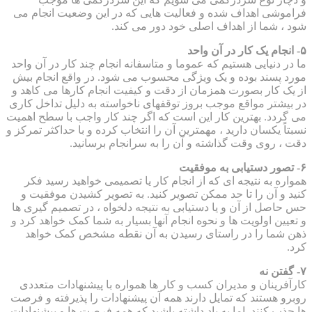
فراموشی اهداف شده و فعالیت هایی که در این وضعیت انجام می
شود ، شما از اهداف اصلی خود دور می کند.
۵- انجام یک کار در آن واحد
ما در دنیایی هستیم که عموما و متاسفانه انجام چند کار در آن واحد
مورد پسند بوده و یک ویژگی محسوب می شود. در واقع انجام بیش
از یک کار بصورت همزمان از دقت و کیفیت انجام کارها می کاهد و
در بیشتر مواقع موجب بروز توقفهای ناخواسته به دلیل تداخل کاری
می گردد. بهترین کار این است که اگر چند کار واجب با سطح اهمیت
نسبتاً یکسان دارید ، مهمترین آن را انتخاب کرده و با حداکثر تمرکز و
دقت ، روی وقت گذاشته و آن را به سرانجام برسانید.
۶- تصور دستیابی به موفقیت
همواره به نتیجه ای که از انجام کار یا تصمیمی خواهید رسید فکر
کنید و آن را تا حد ممکن تصویر کنید. به تصویر کشیدن موفقیت و
حس حاصل از آن و یا دستیابی به نتیجه دلخواه ، در تصمیم گیری ها
و تعیین اولویت ها و نحوه انجام آنها بسیار به شما کمک خواهد کرد و
ذهن شما را در راستای رسیدن به آن نقطه مشخص کمک خواهد
کرد.
۷- گفتن نه
کارآفرینان و مدیران کسب و کار ها همواره با پیشنهادات متعددی
روبرو هستند که تمایل دارند همه آن پیشنهادات را پذیرفته و فرصت
ها جذب کنند. اما به یاد داشته باشید که همه فرصت ها و پیشنهادات