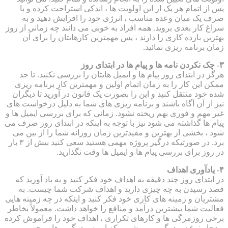
پس از اتمام هر یک از این اولویت ها ، اندکی استراحت کرده و با
صرف یک میان وعده مناسب ، انرژی خود را افزایش دهید و به
سراغ کار بعدی بروید. همه افراد به خوبی می دانند چه زمانی از روز
بهترین بازده کاری را دارند ، پس مهمترین کارهایتان را برای آن
زمان برنامه ریزی نمائید.
۳- چک نکردن نامه ها و پیام ها در ابتدای روز
هرگز در ابتدای روز پیام ها و ایمیل هایتان را بررسی نکنید. تا حد
ممکن این کار را به زمان اتمام اولین و مهمترین کار برنامه ریزی
شده خود منتقل کنید و این را بصورت یک قانون در آورید تا دیگران
نیز از آن آگاه باشند و برنامه ریزی های شما به دلیل درخواست های
غیر مهم و فوری بهم ریخته نشود. زمانی که برای بررسی ایمیل ها و
پیام ها گذاشته می شود نیز با توجه به اینکه در ابتدای روز صرف می
شود ، بخشی از بهترین و مفیدترین زمان روزانه شما را از بین می
برد. در صورتیکه درگیر پروژه مهمی هستید سعی کنید بیش از ۳ بار
در روز برای بررسی پیام ها و ایمیل ها وقت نگذارید.
۴- یادآوری اهداف
در ابتدای روز چند دقیقه به اهداف خود فکر کنید و به یاد آورید که
قصد رسیدن به چه چیزی دارید و اهداف شرکت شما چیست. به
مشتریان و زمینه های کاری خود فکر کنید و اینکه در چه زمینه هایی
فعالیت شما بیشترین درآمد و منافع را خواهد داشت. معمولاً بخاطر
برخی روزمرگی ها و کارهای تکراری ، اهداف خود را فراموش کرده
و دچار نوع سردرگمی می شویم که این سردرگمی ها موجب