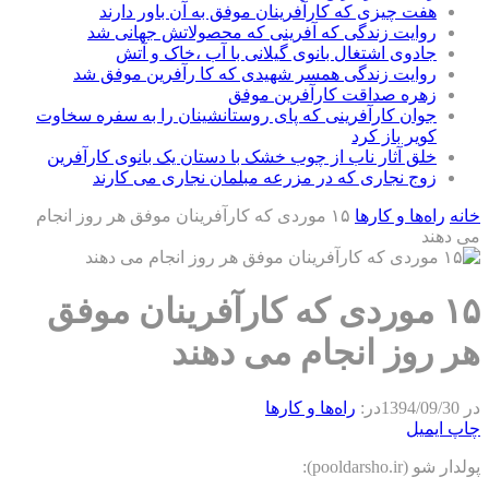
هفت چیزی که کارآفرینان موفق به آن باور دارند
روایت زندگی که آفرینی که محصولاتش جهانی شد
جادوی اشتغال بانوی گیلانی با آب ،خاک و آتش
روایت زندگی همسر شهیدی که کا رآفرین موفق شد
زهره صداقت کارآفرین موفق
جوان کارآفرینی که پای روستانشینان را به سفره سخاوت
کویر باز کرد
خلق آثار ناب از چوب خشک با دستان یک بانوی کارآفرین
زوج نجاری که در مزرعه مبلمان نجاری می کارند
خانه
راه‌ها و كارها
۱۵ موردی که کارآفرینان موفق هر روز انجام
می دهند
۱۵ موردی که کارآفرینان موفق
هر روز انجام می دهند
در
1394/09/30
در:
راه‌ها و كارها
چاپ
ایمیل
پولدار شو (pooldarsho.ir):