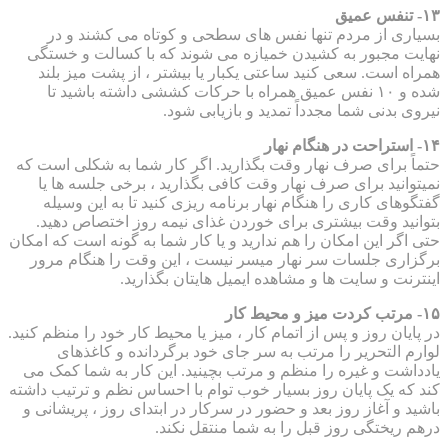
۱۳- تنفس عمیق
بسیاری از مردم تنها نفس های سطحی و کوتاه می کشند و در
نهایت مجبور به کشیدن خمیازه می شوند که با کسالت و خستگی
همراه است. سعی کنید ساعتی یکبار یا بیشتر ، از پشت میز بلند
شده و ۱۰ نفس عمیق همراه با حرکات کششی داشته باشید تا
نیروی بدنی شما مجدداً تمدید و بازیابی شود.
۱۴- استراحت در هنگام نهار
حتماً برای صرف نهار وقت بگذارید. اگر کار شما به شکلی است که
نمیتوانید برای صرف نهار وقت کافی بگذارید ، برخی جلسه ها یا
گفتگوهای کاری را هنگام نهار برنامه ریزی کنید تا به این وسیله
بتوانید وقت بیشتری برای خوردن غذای نیمه روز اختصاص دهید.
حتی اگر این امکان را هم ندارید و یا کار شما به گونه است که امکان
برگزاری جلسات سر نهار میسر نیست ، این وقت را هنگام مرور
اینترنت و سایت ها و مشاهده ایمیل هایتان بگذارید.
۱۵- مرتب کردت میز و محیط کار
در پایان روز و پس از اتمام کار ، میز یا محیط کار خود را منظم کنید.
لوارم التحریر را مرتب به سر جای خود برگردانده و کاغذهای
یادداشت و غیره را منظم و مرتب بچینید. این کار به شما کمک می
کند که یک پایان روز بسیار خوب توام با احساس نظم و ترتیب داشته
باشید و آغاز روز بعد و حضور در سرکار در ابتدای روز ، پریشانی و
درهم ریختگی روز قبل را به شما منتقل نکند.