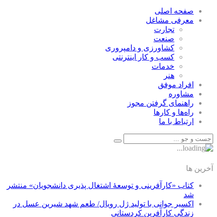
صفحه اصلی
معرفی مشاغل
تجارت
صنعت
كشاورزی و دامپروری
كسب و كار اينترنتی
خدمات
هنر
افراد موفق
مشاوره
راهنمای گرفتن مجوز
راه‌ها و كارها
ارتباط با ما
آخرین ها
کتاب «کارآفرینی و توسعۀ اشتغال پذیری دانشجویان» منتشر
شد
اکسیر جوانی با تولید ژل رویال/ طعم شهد شیرین عسل‌ در
زندگی کارآفرین کردستانی