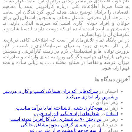
گام خوب اقتصادی در مسیر زندگی بردارید، این سایت قرار نیست
به شما صرفا اطلاعات کلی درباره کارآفرینی بدهد یا مفاهیم
اقتصادی را برایتان توضیح بدهد، هدف گروه گردانندگان این سایت
در مرحله اول معرفی مشاغل مختلف و همچنین اشتغال‌زایی برای
جوانان و افراد جویای کاری است که سرمایه اندکی دارند اما
چشمشان به آینده است، آینده ای که دوست دارند با دستانشان و با
فکرشان آن را زیبا بسازند.
در این پایگاه تمام تلاش‌مان این است که ‌اطلاعات کافی درباره‌ی
بازار کار، نحوه ی ورود به دنیای سرمایه‌گذاری و کسب و کار،
پرورش توانایی‌ها و استعدادهای لازم در زمینه کارآفرینی و همچنین
معرفی بازارهای جهانی، چگونگی ورود به دنیای واردات و صادرات،
میزان عرضه و تقاضا در صنایع مختلف …. به زبانی ساده و همه
فهم ارایه شود.
آخرین دیدگاه ها
احسان
در
سرکه‌هایی که برای شما یک کسب و کار بی‌دردسر
و شیرین راه اندازی می‌کنند
زهرا مرادی
در
زهرا
در
هویه‌کاری شغلی ناشناخته اما با درآمد مناسب
farhad
در
شغل‌های آزاد خانگی با درآمد خوب
زهرا
در
این دختر ۷۰ سانتیمتری، یک کارآفرین نمونه است
حیدرجباری
در
راهنمای گرفتن مجوز مشاغل خانگی
بهرام
در
از سه جوجه تا هشت هزار متر مزرعه