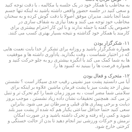
به مخاطب یا همکار خود در یک جلسه یا مکالمه ، با دقت توجه کنید
و سعی کنید در جلسه حضور واقعی داشته باشید نه اینکه تنها جسم
شما آنجا باشد. مدیران موفق اصولا با دقت گوش کرده و به سخنان
مخاطب خود توجه می کنند و بعداً نیازی به شفاف سازی در
خصوص یک گفته یا جمله ندارند و با این کار احترام بیشتری برای
کارمند یا همکار خود گذاشته و نتیجه بسیار بهتری کسب می کنند.
۱۱- شکرگزار بودن
همواره شکرگزار باشید و روزانه برای تشکر از خدا بابت نعمت هایی
که در اختیار شماست ، وقت بگذارید. یادآوری داشته ها و موفقیت
ها به شما کمک می کند با انگیزه بیشتری رو به جلو حرکت کنید و
همواره فرصت ها را ببینید نه کمبود ها را.
۱۲- متحرک و فعال بودن
آیا می دانستید پشت میز نشینی رقیب جدی سیگار است ؟ نشستن
بیش از حد پشت میز یا پشت فرمان ماشین علاوه بر اینکه برای
سلامتی شما مضر است ، به مروز زمان شما را کم تحرک تر و تنبل
تر می کند. همچنین تحقیقات نشان داده زیاد نشستن ، موجب بروز
دیابت و برخی بیماری های قبلی و سرطان نیز می شود. بنابراین
سعی کنید حتماً حداقل ساعتی یکبار هم که شده از پشت میز بلند
شوید و کمی راه رفته و تحرک داشته باشید و در صورت امکان
نرمش و حرکات ورزشی نیز انجام دهید تا بدن از حالت خستگی و
کرختی خارج شود.