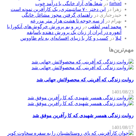
farhad
در
شغل‌های آزاد خانگی با درآمد خوب
زهرا
در
این دختر ۷۰ سانتیمتری، یک کارآفرین نمونه است
حیدرجباری
در
راهنمای گرفتن مجوز مشاغل خانگی
بهرام
در
از سه جوجه تا هشت هزار متر مزرعه
محمد امیر لطفی
در
زیر و بم پرورش خرگوش‌های آنکورا یا
آنغوره در ایران از زبان یک پرورش دهنده باسابقه
لیلا
در
کسب و کار با زیبای افسانه‌ای به نام طاووس
مهم‌ترین‌ها
روایت زندگی که آفرینی که محصولاتش جهانی شد
1401/08/23
روایت زندگی همسر شهیدی که کا رآفرین موفق شد
1401/08/17