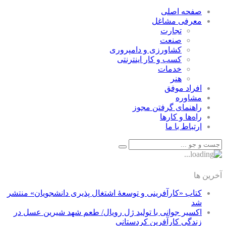
صفحه اصلی
معرفی مشاغل
تجارت
صنعت
كشاورزی و دامپروری
كسب و كار اينترنتی
خدمات
هنر
افراد موفق
مشاوره
راهنمای گرفتن مجوز
راه‌ها و كارها
ارتباط با ما
آخرین ها
کتاب «کارآفرینی و توسعۀ اشتغال پذیری دانشجویان» منتشر
شد
اکسیر جوانی با تولید ژل رویال/ طعم شهد شیرین عسل‌ در
زندگی کارآفرین کردستانی