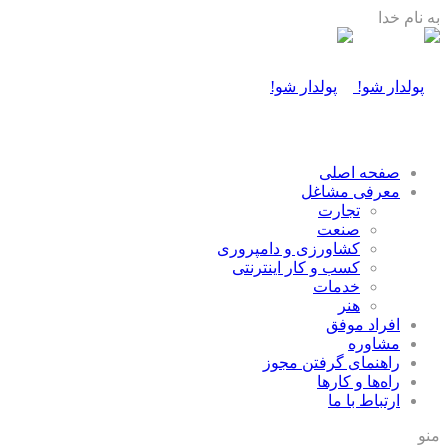
به نام خدا
صفحه اصلی
معرفی مشاغل
تجارت
صنعت
كشاورزی و دامپروری
كسب و كار اينترنتی
خدمات
هنر
افراد موفق
مشاوره
راهنمای گرفتن مجوز
راه‌ها و كارها
ارتباط با ما
منو