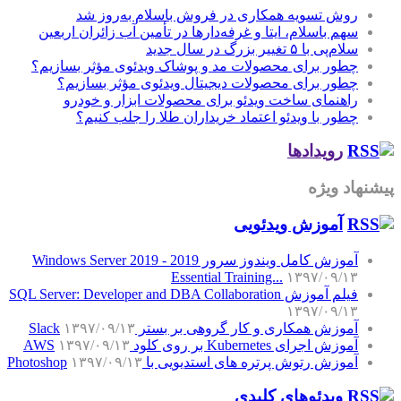
روش تسویه همکاری در فروش باسلام به‌روز شد
سهم باسلام، ایتا و غرفه‌دارها در تأمین آب زائران اربعین
سلام‌پی با ۵ تغییر بزرگ در سال جدید
چطور برای محصولات مد و پوشاک ویدئوی مؤثر بسازیم؟
چطور برای محصولات دیجیتال ویدئوی مؤثر بسازیم؟
راهنمای ساخت ویدئو برای محصولات ابزار و خودرو
چطور با ویدئو اعتماد خریداران طلا را جلب کنیم؟
رویدادها
پیشنهاد ویژه
آموزش‌ ویدئویی
آموزش کامل ویندوز سرور 2019 - Windows Server 2019
Essential Training...
۱۳۹۷/۰۹/۱۳
فیلم آموزش SQL Server: Developer and DBA Collaboration
۱۳۹۷/۰۹/۱۳
آموزش همکاری و کار گروهی بر بستر Slack
۱۳۹۷/۰۹/۱۳
آموزش اجرای Kubernetes بر روی کلود AWS
۱۳۹۷/۰۹/۱۳
آموزش رتوش پرتره های استدیویی با Photoshop
۱۳۹۷/۰۹/۱۳
ویدئوهای کلیدی