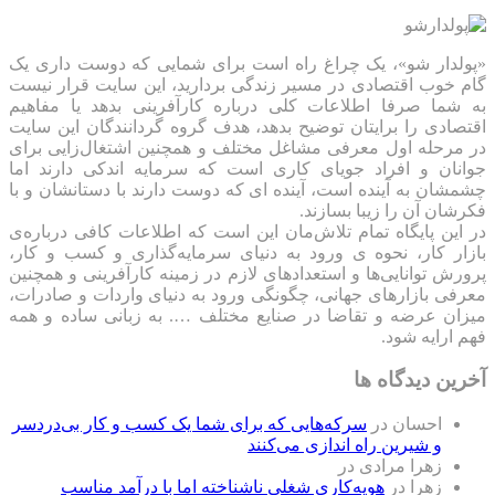
«پولدار شو»، یک چراغ راه است برای شمایی که دوست داری یک
گام خوب اقتصادی در مسیر زندگی بردارید، این سایت قرار نیست
به شما صرفا اطلاعات کلی درباره کارآفرینی بدهد یا مفاهیم
اقتصادی را برایتان توضیح بدهد، هدف گروه گردانندگان این سایت
در مرحله اول معرفی مشاغل مختلف و همچنین اشتغال‌زایی برای
جوانان و افراد جویای کاری است که سرمایه اندکی دارند اما
چشمشان به آینده است، آینده ای که دوست دارند با دستانشان و با
فکرشان آن را زیبا بسازند.
در این پایگاه تمام تلاش‌مان این است که ‌اطلاعات کافی درباره‌ی
بازار کار، نحوه ی ورود به دنیای سرمایه‌گذاری و کسب و کار،
پرورش توانایی‌ها و استعدادهای لازم در زمینه کارآفرینی و همچنین
معرفی بازارهای جهانی، چگونگی ورود به دنیای واردات و صادرات،
میزان عرضه و تقاضا در صنایع مختلف …. به زبانی ساده و همه
فهم ارایه شود.
آخرین دیدگاه ها
احسان
در
سرکه‌هایی که برای شما یک کسب و کار بی‌دردسر
و شیرین راه اندازی می‌کنند
زهرا مرادی
در
زهرا
در
هویه‌کاری شغلی ناشناخته اما با درآمد مناسب