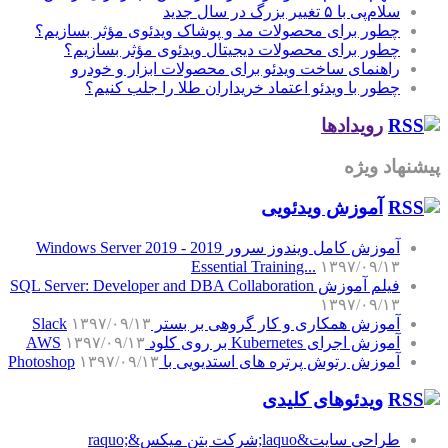
سلام‌پی با ۵ تغییر بزرگ در سال جدید
چطور برای محصولات مد و پوشاک ویدئوی مؤثر بسازیم؟
چطور برای محصولات دیجیتال ویدئوی مؤثر بسازیم؟
راهنمای ساخت ویدئو برای محصولات ابزار و خودرو
چطور با ویدئو اعتماد خریداران طلا را جلب کنیم؟
رویدادها
پیشنهاد ویژه
آموزش‌ ویدئویی
آموزش کامل ویندوز سرور 2019 - Windows Server 2019
Essential Training...
۱۳۹۷/۰۹/۱۳
فیلم آموزش SQL Server: Developer and DBA Collaboration
۱۳۹۷/۰۹/۱۳
آموزش همکاری و کار گروهی بر بستر Slack
۱۳۹۷/۰۹/۱۳
آموزش اجرای Kubernetes بر روی کلود AWS
۱۳۹۷/۰۹/۱۳
آموزش رتوش پرتره های استدیویی با Photoshop
۱۳۹۷/۰۹/۱۳
ویدئوهای کلیدی
طراحی سایت&laquo;شرکت بتن میکس&raquo;