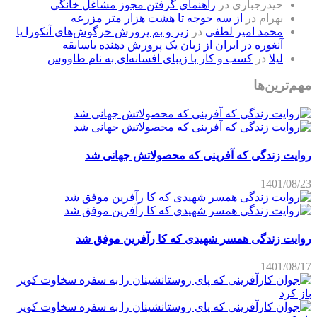
حیدرجباری
در
راهنمای گرفتن مجوز مشاغل خانگی
بهرام
در
از سه جوجه تا هشت هزار متر مزرعه
محمد امیر لطفی
در
زیر و بم پرورش خرگوش‌های آنکورا یا
آنغوره در ایران از زبان یک پرورش دهنده باسابقه
لیلا
در
کسب و کار با زیبای افسانه‌ای به نام طاووس
مهم‌ترین‌ها
روایت زندگی که آفرینی که محصولاتش جهانی شد
1401/08/23
روایت زندگی همسر شهیدی که کا رآفرین موفق شد
1401/08/17