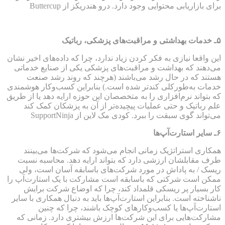
برای بازاریابی محتوایی وجود دارد. درو هندریکز از Buttercup
۵
ـ خدمات بهداشتی و مراقبت‌های پزشکی، رباتیک
این واقعا نیازی به فکر کردن زیاد ندارد، چرا که داده‌های اخیر نشان
می‌دهند که بهداشت و مراقبت‌های پزشکی یکی از صنایع خدماتی
هستند که در حال رشد می‌باشند (هرچند که روند رشد صنعت
خدمات به‌طورکلی کندتر شده است.) بنابراین کسب‌وکار هوشمندی
که بتواند نرم‌افزاری را به متخصصان این حوزه ارایه دهد یا از طریق
علم رباتیک و حتی عملیات پیچیده‌تر از آن به پزشکان کمک کند
می‌تواند گوی سبقت را ببرد. کودی مک لاین از SupportNinja
۶ـ سایر استارت‌آپ‌ها
همکاری استراتژیک زمانی انجام می‌شود که شرکت‌ها می‌بینند
طرف مقابلشان ارزشی دارد که بتواند ارایه دهد. محاسبه نسبت
ریسک / به پاداش در مورد شرکت‌های باسابقه آسان است، ولی
ممکن است شرکتی که باسابقه است مشارکت با یک استارت‌آپ را
کار بسیار پر ریسکی قلمداد کند، چرا که اوضاع شرکت برایش
ناشناخته است. بنابراین استارت‌آپ‌ها باید به دنبال همکاری با سایر
استارت‌آپ‌ها یا کسب‌وکارهای کوچک باشند، چرا که چنین
مشارکت‌هایی برای این شرکت‌ها ارزش بیشتری دارد. زمانی که