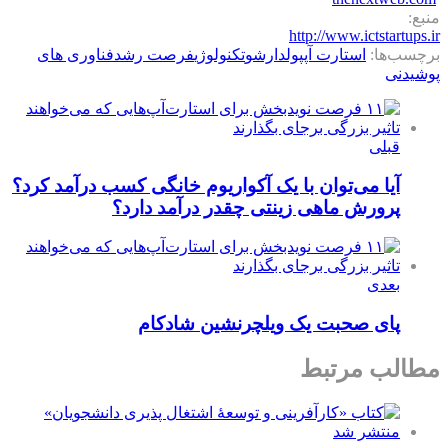
منبع:
http://www.ictstartups.ir
برچسب‌ها:
استارت آپ
پولدارشو
تکنولوژی
فرصت رشد
فناوری های
پوشیدنی
قبلی
آیا می‌توان با یک آکواریوم خانگی کسب درآمد کرد؟
پرورش ماهی زینتی چقدر درآمد دارد؟
بعدی
پای صحبت یک ویلچرنشین شادکام
مطالب مرتبط