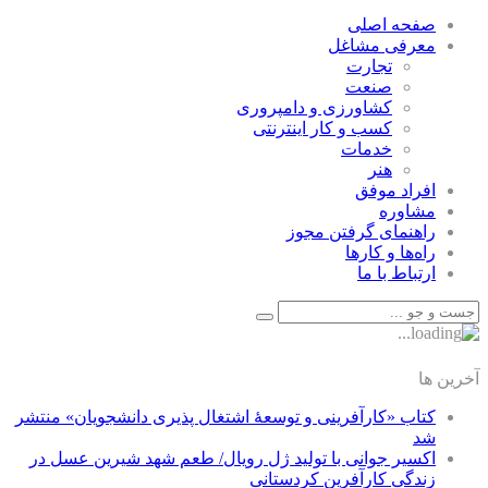
صفحه اصلی
معرفی مشاغل
تجارت
صنعت
كشاورزی و دامپروری
كسب و كار اينترنتی
خدمات
هنر
افراد موفق
مشاوره
راهنمای گرفتن مجوز
راه‌ها و كارها
ارتباط با ما
آخرین ها
کتاب «کارآفرینی و توسعۀ اشتغال پذیری دانشجویان» منتشر
شد
اکسیر جوانی با تولید ژل رویال/ طعم شهد شیرین عسل‌ در
زندگی کارآفرین کردستانی