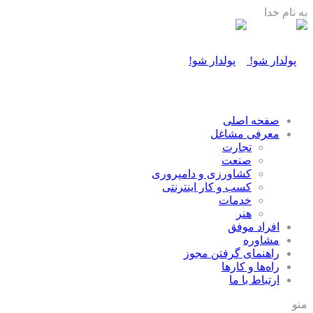
به نام خدا
صفحه اصلی
معرفی مشاغل
تجارت
صنعت
كشاورزی و دامپروری
كسب و كار اينترنتی
خدمات
هنر
افراد موفق
مشاوره
راهنمای گرفتن مجوز
راه‌ها و كارها
ارتباط با ما
منو