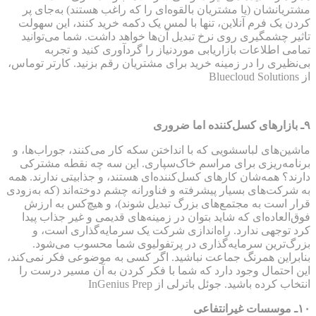
مشتریانشان (یا مشتریان بالقوه‌ای را که راغب هستند) به‌جای پر
کردن یک فرم آنلاین، تنها با لمس یک دکمه خرید کنند، این سهولت
تاثیر چشمگیری روی نرخ تبدیل آن‌ها خواهد داشت. شما می‌توانید
تمامی اطلاعات بازاریابی موردنیاز را گردآوری کنید و تجربه
بی‌نظیری را در زمینه خرید برای مشتریان رقم بزنید. کارتر توماس،
از Bluecloud Solutions
۹
ـ بازارهای کسل‌کننده اما ضروری
ماشین‌های لباسشویی که با انداختن سکه کار می‌کنند، جوراب‌ها، و
برنامه‌ریزی برای مراسم خاک‌سپاری. این سه چه نقطه مشترکی
دارند؟ همه‌شان کارهای کسل‌کننده‌ای هستند، و جذابیتی ندارند. همه
به شرکت‌های بسیار پیشرفته و فناورانه چشم دوخته‌اند (که به‌زودی
قرار است به مجتمع‌های بزرگ تبدیل شوند)، و هیچ‌کس به ارزش
فوق‌العاده‌ای که شاید بتوان در زمینه‌های قدیمی و غیر جذاب پیدا
کرد توجهی ندارد. راه‌اندازی شرکت یک سرمایه‌گذاری است، و
بزرگ‌ترین سرمایه‌گذاری در پرتفولیوی شما محسوب می‌شود.
بنابراین همرنگ جماعت نباشید. اگر کسی به موضوعی فکر نمی‌کند،
این احتمال وجود دارد که شما با فکر کردن به آن مسیر درست را
انتخاب کرده باشید. جوئل باترلی از InGenius Prep
۱۰
ـ موسسات غیرانتفاعی