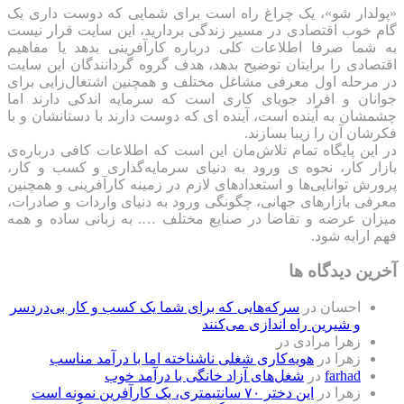
«پولدار شو»، یک چراغ راه است برای شمایی که دوست داری یک
گام خوب اقتصادی در مسیر زندگی بردارید، این سایت قرار نیست
به شما صرفا اطلاعات کلی درباره کارآفرینی بدهد یا مفاهیم
اقتصادی را برایتان توضیح بدهد، هدف گروه گردانندگان این سایت
در مرحله اول معرفی مشاغل مختلف و همچنین اشتغال‌زایی برای
جوانان و افراد جویای کاری است که سرمایه اندکی دارند اما
چشمشان به آینده است، آینده ای که دوست دارند با دستانشان و با
فکرشان آن را زیبا بسازند.
در این پایگاه تمام تلاش‌مان این است که ‌اطلاعات کافی درباره‌ی
بازار کار، نحوه ی ورود به دنیای سرمایه‌گذاری و کسب و کار،
پرورش توانایی‌ها و استعدادهای لازم در زمینه کارآفرینی و همچنین
معرفی بازارهای جهانی، چگونگی ورود به دنیای واردات و صادرات،
میزان عرضه و تقاضا در صنایع مختلف …. به زبانی ساده و همه
فهم ارایه شود.
آخرین دیدگاه ها
احسان
در
سرکه‌هایی که برای شما یک کسب و کار بی‌دردسر
و شیرین راه اندازی می‌کنند
زهرا مرادی
در
زهرا
در
هویه‌کاری شغلی ناشناخته اما با درآمد مناسب
farhad
در
شغل‌های آزاد خانگی با درآمد خوب
زهرا
در
این دختر ۷۰ سانتیمتری، یک کارآفرین نمونه است