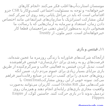
موسسان استارت‌آپ‌ها اغلب فکر می‌کنند «انجام کارهای
خیرخواهانه» و توجه به مسئولیت اجتماعی کسب‌وکار یا CSR جزو
اقداماتی است که باید در مراحل پایانی رشد روی آن تمرکز کنند.
لیکن مشارکت استراتژیک با سازمان‌های غیرانتفاعی مانند اختصاص
دادن زمان، استعداد و سرمایه به آرمان‌هایی که با رسالت ما
همخوانی دارند به‌منظور آرامش ذهنی مراجعینمان قطعا کار
خیرخواهانه‌ای است. جنیر ملون، از Trustify
۱۱
ـ فیتنس و بازی
ازآنجاکه شرکت‌های فناورانه با زندگی روزمره ما عجین شده‌اند،
فرصت‌های رو به رشدی برای «بازی‌سازی» فیتنس فراهم‌شده
است. تبدیل کردن فیتنس به فعالیتی جالب و سرگرم‌کننده از طریق
بازی مزایای بسیار زیادی برای عموم مردم دارد، ضمن آنکه
روش‌های جدیدی را برای کسب درآمد در صنایع رقابت‌آمیز فراهم
می‌کند. نمونه خوبی از این روش مشارکتOmniTread با
شرکت‌هایی مثل Oculus Rift است. کاربران می‌توانند به‌صورت
واقعیت مجازی بازی‌های رایانه‌ای انجام دهند و هم‌زمان روی
تردمیل بدوند تا در بازی حرکت کنند. جاستین کوک، از Empire
Flippers
thenextweb.com