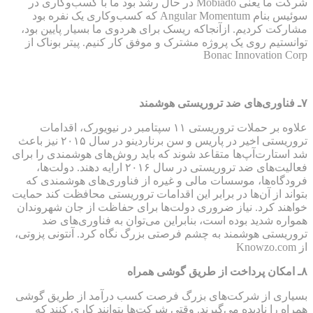
شرکت ما یعنی Mobiado در حال رشد بود ما با کسب‌وکاری در
سوئیس بنام Angular Momentum که کسب‌وکاری یک نفره بود
مشارکت کردیم. ازآنجاکه ریسک برای هردوی ما بسیار پایین بود،
توانستیم روی یک پروژه مشترک و موفق کار کنیم. پیتر بوناک از
Bonac Innovation Corp
۷
ـ فناوری‌های ضد تروریستی هوشمند
علاوه بر حملات تروریستی ۱۱ سپتامبر در نیویورک، اقدامات
تروریستی اخیر در پاریس و سن برناردینو در سال ۲۰۱۵ نیز باعث
شد استارت‌آپ‌ها متقاعد شوند که باید روش‌های هوشمندی را برای
فعالیت‌های ضد تروریستی در سال ۲۰۱۶ ارایه دهند. دولت‌ها،
فرودگاه‌ها، موسسات مالی و غیره از فناوری‌های هوشمندی که
بتواند از آن‌ها در برابر این اقدامات تروریستی محافظت کند حمایت
خواهند کرد. نیاز ضروری دولت‌ها برای حفاظت از جان شهروندان
همواره شدید بوده است، بنابراین می‌توان به فناوری‌های ضد
تروریستی هوشمند به چشم فرصتی بزرگ نگاه کرد. آنتونی پزوتی،
از Knowzo.com
۸
ـ امکان پرداخت از طریق گوشی همراه
بسیاری از شرکت‌های بزرگ فرصت کسب درآمد از طریق گوشی
همراه را نادیده می‌گیرند. وقتی شرکت‌ها بتوانند کاری کنند که