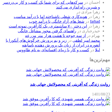
احسان
در
سرکه‌هایی که برای شما یک کسب و کار بی‌دردسر
و شیرین راه اندازی می‌کنند
زهرا مرادی
در
زهرا
در
هویه‌کاری شغلی ناشناخته اما با درآمد مناسب
farhad
در
شغل‌های آزاد خانگی با درآمد خوب
زهرا
در
این دختر ۷۰ سانتیمتری، یک کارآفرین نمونه است
حیدرجباری
در
راهنمای گرفتن مجوز مشاغل خانگی
بهرام
در
از سه جوجه تا هشت هزار متر مزرعه
محمد امیر لطفی
در
زیر و بم پرورش خرگوش‌های آنکورا یا
آنغوره در ایران از زبان یک پرورش دهنده باسابقه
لیلا
در
کسب و کار با زیبای افسانه‌ای به نام طاووس
مهم‌ترین‌ها
روایت زندگی که آفرینی که محصولاتش جهانی شد
1401/08/23