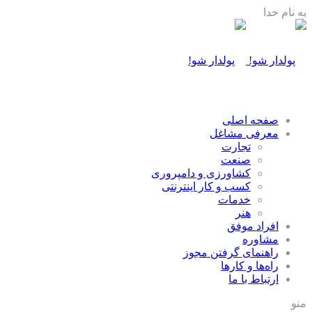
به نام خدا
صفحه اصلی
معرفی مشاغل
تجارت
صنعت
كشاورزی و دامپروری
كسب و كار اينترنتی
خدمات
هنر
افراد موفق
مشاوره
راهنمای گرفتن مجوز
راه‌ها و كارها
ارتباط با ما
منو