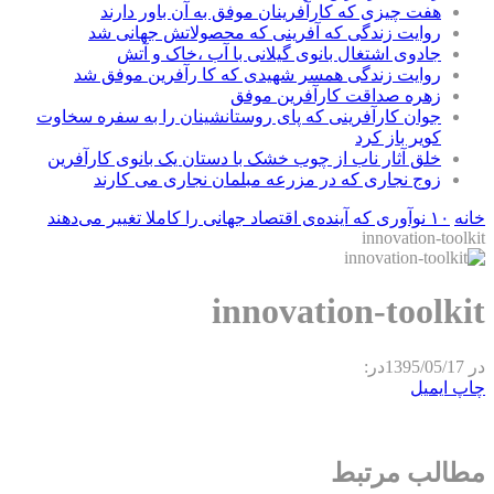
هفت چیزی که کارآفرینان موفق به آن باور دارند
روایت زندگی که آفرینی که محصولاتش جهانی شد
جادوی اشتغال بانوی گیلانی با آب ،خاک و آتش
روایت زندگی همسر شهیدی که کا رآفرین موفق شد
زهره صداقت کارآفرین موفق
جوان کارآفرینی که پای روستانشینان را به سفره سخاوت
کویر باز کرد
خلق آثار ناب از چوب خشک با دستان یک بانوی کارآفرین
زوج نجاری که در مزرعه مبلمان نجاری می کارند
خانه
۱۰ نوآوری که آینده‌ی اقتصاد جهانی را کاملا تغییر می‌دهند
innovation-toolkit
innovation-toolkit
در
1395/05/17
در:
چاپ
ایمیل
مطالب مرتبط