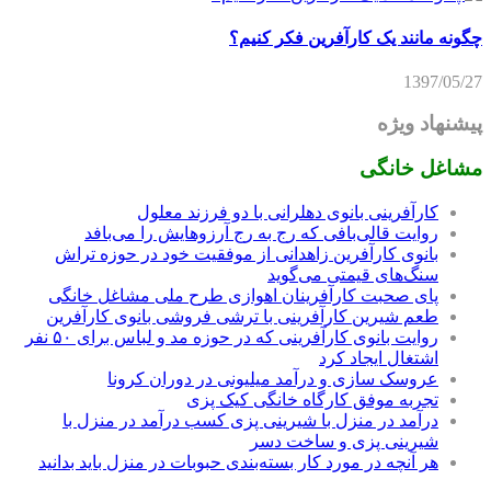
چگونه مانند یک کارآفرین فکر کنیم؟
1397/05/27
پیشنهاد ویژه
مشاغل خانگی
کارآفرینی بانوی دهلرانی با دو فرزند معلول
روایت قالی‌بافی که رج به رج آرزوهایش را می‌بافد
بانوی کارآفرین زاهدانی از موفقیت خود در حوزه تراش
سنگ‌های قیمتی می‌گوید
پای صحبت کارآفرینان اهوازی طرح ملی مشاغل خانگی
طعم شیرین کارآفرینی با ترشی فروشی بانوی کارآفرین
روایت بانوی کارآفرینی که در حوزه مد و لباس برای ۵۰ نفر
اشتغال ایجاد کرد
عروسک سازی و درآمد میلیونی در دوران کرونا
تجربه موفق کارگاه خانگی کیک پزی
درآمد در منزل با شیرینی پزی کسب درآمد در منزل با
شیرینی پزی و ساخت دسر
هر آنچه در مورد کار بسته‌بندی حبوبات در منزل باید بدانید