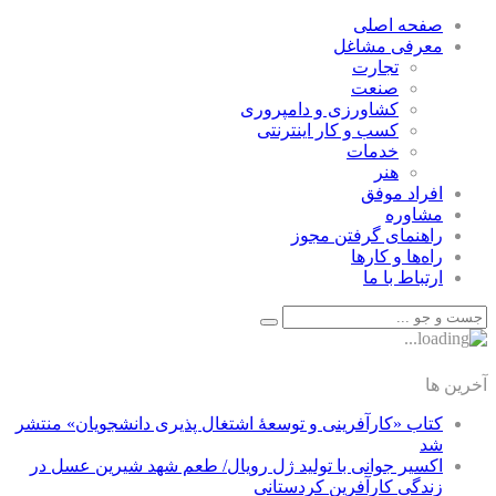
صفحه اصلی
معرفی مشاغل
تجارت
صنعت
كشاورزی و دامپروری
كسب و كار اينترنتی
خدمات
هنر
افراد موفق
مشاوره
راهنمای گرفتن مجوز
راه‌ها و كارها
ارتباط با ما
آخرین ها
کتاب «کارآفرینی و توسعۀ اشتغال پذیری دانشجویان» منتشر
شد
اکسیر جوانی با تولید ژل رویال/ طعم شهد شیرین عسل‌ در
زندگی کارآفرین کردستانی