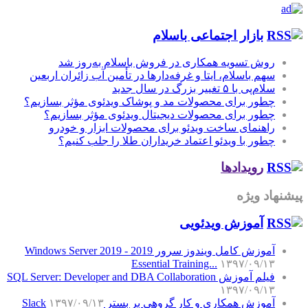
بازار اجتماعی باسلام
روش تسویه همکاری در فروش باسلام به‌روز شد
سهم باسلام، ایتا و غرفه‌دارها در تأمین آب زائران اربعین
سلام‌پی با ۵ تغییر بزرگ در سال جدید
چطور برای محصولات مد و پوشاک ویدئوی مؤثر بسازیم؟
چطور برای محصولات دیجیتال ویدئوی مؤثر بسازیم؟
راهنمای ساخت ویدئو برای محصولات ابزار و خودرو
چطور با ویدئو اعتماد خریداران طلا را جلب کنیم؟
رویدادها
پیشنهاد ویژه
آموزش‌ ویدئویی
آموزش کامل ویندوز سرور 2019 - Windows Server 2019
Essential Training...
۱۳۹۷/۰۹/۱۳
فیلم آموزش SQL Server: Developer and DBA Collaboration
۱۳۹۷/۰۹/۱۳
آموزش همکاری و کار گروهی بر بستر Slack
۱۳۹۷/۰۹/۱۳