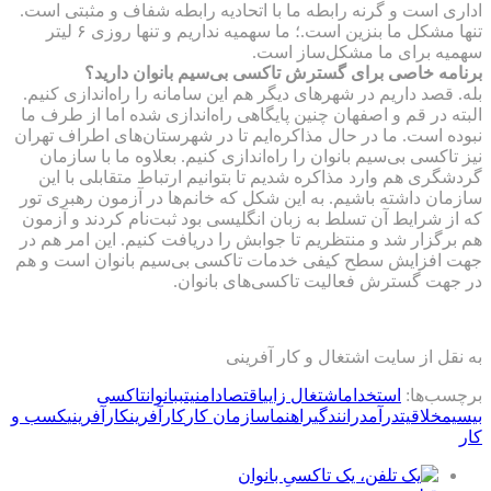
اداری است و گرنه رابطه‌ ما با اتحادیه رابطه شفاف و مثبتی است.
تنها مشکل ما بنزین است.؛ ما سهمیه نداریم و تنها روزی ۶ لیتر
سهمیه برای ما مشکل‌ساز است.
برنامه‌ خاصی برای گسترش تاکسی‌ بی‌سیم بانوان دارید؟
بله. قصد داریم در شهرهای دیگر هم این سامانه را راه‌اندازی کنیم.
البته در قم و اصفهان چنین پایگاهی راه‌اندازی شده اما از طرف ما
نبوده است. ما در حال مذاکره‌ایم تا در شهرستا‌ن‌های اطراف تهران
نیز تاکسی بی‌سیم بانوان را راه‌اندازی کنیم. بعلاوه ما با سازمان
گردشگری هم وارد مذاکره شدیم تا بتوانیم ارتباط متقابلی با این
سازمان داشته باشیم. به این شکل که خانم‌ها در آزمون رهبری تور
که از شرایط آن تسلط به زبان انگلیسی بود ثبت‌نام کردند و آزمون
هم برگزار شد و منتظریم تا جوابش را دریافت کنیم. این امر هم در
جهت افزایش سطح کیفی خدمات تاکسی بی‌‌سیم بانوان است و هم
در جهت گسترش فعالیت تاکسی‌های بانوان.
به نقل از سایت اشتغال و کار آفرینی
برچسب‌ها:
استخدام
اشتغال زایی
اقتصاد
امنیت
ب
بانوان
تاکسی
بیسیم
خلاقیت
درآمد
رانندگی
راهنما
سازمان کار
کارآفرین
کارآفرینی
کسب و
کار