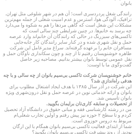
بانوان
رانندگی شغل پردردسری است؛ آن هم در شهر شلوغی مثل تهران.
ترافیک، آلودگی هوا، استرس و عدم امنیت شغلی از جمله مهم‌ترین
مشکلات این شغل است که گاهی مردها را هم به شکوه وا می‌دارد
چه برسد به خانم‌ها. در چنین شرایطی چند سالی است که
تاکسی‌های سبزرنگ در حالی که رانندگان آن خانم‌اند وارد عرصه
حمل و نقل شهری شده و در کنار سایر رانندگان کار جابه‌جایی
مسافران خانم را برعهده گرفته‌اند. سراغ مدیرعامل این شرکت
طاهره خوشنویسان رفتیم تا از چند و چون سکانداری ناوگان حمل و
نقل عمومی توسط بانوان بیشتر بدانیم. مصاحبه زیر حاصل
گفت‌وگوی ما با اوست:
خانم خوشنویسان شرکت تاکسی بی‌سیم بانوان از چه سالی و با چه
هدفی راه‌اندازی شد؟
این شرکت در آذر سال ۱۳۸۵ با هدف ایجاد اشتغال مطلوب برای
بانوان و ارائه خدماتی نوین در عرصه حمل و نقل درون‌شهری ویژه
بانوان تاسیس شد.
از تحصیلات و سابقه کاری‌تان برایمان بگویید.
من در رشته کارشناسی فقه و مبانی حقوق در دانشگاه آزاد تحصیل
کردم و تا سطح ۲ حوزه نیز پیش رفتم و اولین تجارب شغلی‌ام
مربوط به دروس حوزوی است.
شما از ابتدای فعالیت تاکسی‌ بی‌سیم بانوان همگام با این ارگان
بودید. از روند پیشرفت تاکسی بی‌سیم بانوان بگویید؟