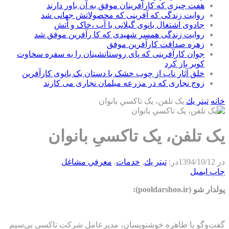
هفت چیزی که کارآفرینان موفق به آن باور دارند
روایت زندگی که آفرینی که محصولاتش جهانی شد
جادوی اشتغال بانوی گیلانی با آب ،خاک و آتش
روایت زندگی همسر شهیدی که کا رآفرین موفق شد
زهره صداقت کارآفرین موفق
جوان کارآفرینی که پای روستانشینان را به سفره سخاوت
کویر باز کرد
خلق آثار ناب از چوب خشک با دستان یک بانوی کارآفرین
زوج نجاری که در مزرعه مبلمان نجاری می کارند
خانه
تيتر يك
یک تلفن، یک تاکسیِ بانوان
یک تلفن، یک تاکسیِ بانوان
در
1394/10/12
در:
تيتر يك
,
خدمات
,
معرفي مشاغل
چاپ
ایمیل
پولدار شو (pooldarshoo.ir):
گفت‌وگو با طاهره خوشنویسان، مدیرعامل شرکت تاکسی بی‌سیم