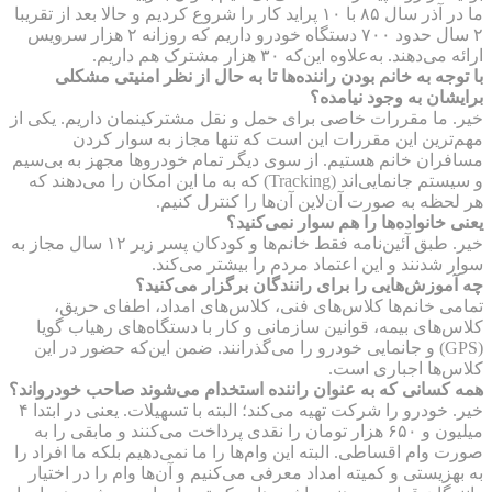
ما در آذر سال ۸۵ با ۱۰ پراید کار را شروع کردیم و حالا بعد از تقریبا
۲ سال حدود ۷۰۰ دستگاه خودرو داریم که روزانه ۲ هزار سرویس
ارائه می‌دهند. به‌علاوه این‌که ۳۰ هزار مشترک هم داریم.
با توجه به خانم بودن راننده‌‌ها تا به حال از نظر امنیتی مشکلی
برایشان به وجود نیامده؟
خیر. ما مقررات خاصی برای حمل و نقل مشترکینمان داریم. یکی از
مهم‌ترین این مقررات این است که تنها مجاز به سوار کردن
مسافران خانم هستیم. از سوی دیگر تمام خودروها مجهز به بی‌سیم
و سیستم جانمایی‌اند (Tracking) که به ما این امکان را می‌دهند که
هر لحظه به صورت آن‌لاین آن‌ها را کنترل کنیم.
یعنی خانواده‌ها را هم سوار نمی‌کنید؟
خیر. طبق آئین‌نامه فقط خانم‌ها و کودکان پسر زیر ۱۲ سال مجاز به
سوار شدنند و این اعتماد مردم را بیشتر می‌کند.
چه آموزش‌هایی را برای رانندگان برگزار می‌کنید؟
تمامی خانم‌ها کلاس‌های فنی، کلاس‌های امداد، اطفای حریق،
کلاس‌های بیمه، قوانین سازمانی و کار با دستگاه‌های رهیاب گویا
(GPS) و جانمایی خودرو را می‌گذرانند. ضمن این‌که حضور در این
کلاس‌ها اجباری است.
همه کسانی که به عنوان راننده استخدام می‌شوند صاحب خودرواند؟
خیر. خودرو را شرکت تهیه می‌کند؛ البته با تسهیلات. یعنی در ابتدا ۴
میلیون و ۶۵۰ هزار تومان را نقدی پرداخت می‌کنند و مابقی را به
صورت وام اقساطی. البته این وام‌ها را ما نمی‌دهیم بلکه ما افراد را
به بهزیستی و کمیته امداد معرفی می‌کنیم و آن‌ها وام را در اختیار