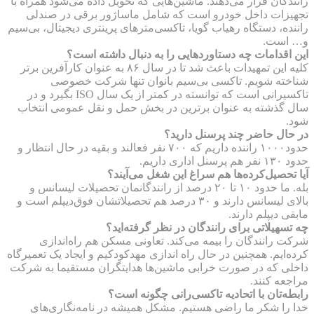
رانندگان قرار می‌دهند. ماشین‌هایی که تحویل داده می‌شود همراه با
تجهیزات داخل خودرو است که شامل ماساژور برقی در صندلی
راننده،‌ دستگاه رهیاب گویا، تاکسی‌مترهای پرینتری دیجیتال، بی‌سیم
و… است.
این اقدامات چه دستاوردهایی را به دنبال داشته است؟
کلیه این تمهیدات باعث شد تا در سال ۸۶ به عنوان کارآفرین برتر
شناخته شویم. تاکسی بی‌سیم بانوان تنها شرکت خصوصی
تاکسیرانی است که توانسته در کمتر از یک سال ISO بگیرد و در
سال گذشته به عنوان برترین در بخش حمل و نقل عمومی انتخاب
شود.
در حال حاضر چند پرسنل دارید؟
حدود۱۰۰۰ راننده داریم که ۷۰۰ نفر فعالند و بقیه در حال انتظار و
حدود ۱۳۰ نفر هم پرسنل اداری داریم.
آیا تحصیل‌کرده‌ها هم سراغ این شغل می‌آیند؟
بله. ما حدود ۱۰ تا ۲۰ درصد از رانندگانمان تحصیلات لیسانس و
بالای لیسانس دارند و ۳۰ درصد هم تحصیلاتشان فوق‌دیپلم است و
مابقی دیپلم دارند.
چه تسهیلاتی برای رانندگان در نظر گرفته‌اید؟
شرکت رانندگان را بیمه می‌کند. تعاونی مسکن هم راه‌اندازی
کرده‌‌ایم.‌ همچنین در حال راه ‌اندازی مهدکودکیم و ایجاد یک تعمیرگاه
داخلی که در صورت خرابی ماشین‌‌ها هدایتگران مستقیما به شرکت
مراجعه کنند.
رابطه‌تان با اتحادیه تاکسی‌رانی چگونه است؟
خدا را شکر ما راضی هستیم. مشکل همیشه در نامه‌نگاری‌های