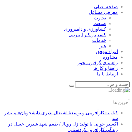
صفحه اصلی
معرفی مشاغل
تجارت
صنعت
كشاورزی و دامپروری
كسب و كار اينترنتی
خدمات
هنر
افراد موفق
مشاوره
راهنمای گرفتن مجوز
راه‌ها و كارها
ارتباط با ما
آخرین ها
کتاب «کارآفرینی و توسعۀ اشتغال پذیری دانشجویان» منتشر
شد
اکسیر جوانی با تولید ژل رویال/ طعم شهد شیرین عسل‌ در
زندگی کارآفرین کردستانی