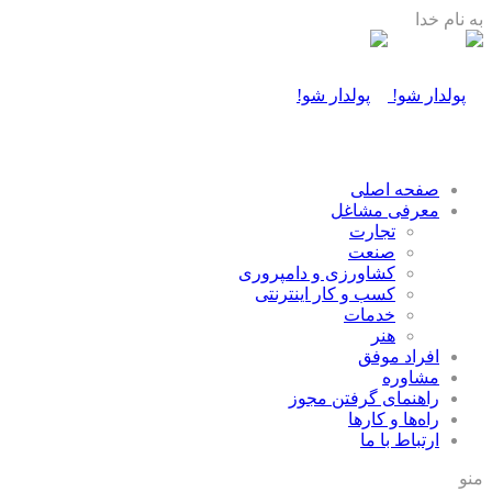
به نام خدا
صفحه اصلی
معرفی مشاغل
تجارت
صنعت
كشاورزی و دامپروری
كسب و كار اينترنتی
خدمات
هنر
افراد موفق
مشاوره
راهنمای گرفتن مجوز
راه‌ها و كارها
ارتباط با ما
منو