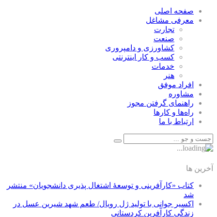
صفحه اصلی
معرفی مشاغل
تجارت
صنعت
كشاورزی و دامپروری
كسب و كار اينترنتی
خدمات
هنر
افراد موفق
مشاوره
راهنمای گرفتن مجوز
راه‌ها و كارها
ارتباط با ما
آخرین ها
کتاب «کارآفرینی و توسعۀ اشتغال پذیری دانشجویان» منتشر
شد
اکسیر جوانی با تولید ژل رویال/ طعم شهد شیرین عسل‌ در
زندگی کارآفرین کردستانی