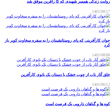
روایت زندگی همسر شهیدی که کا رآفرین موفق شد
1401/08/17
جوان کارآفرینی که پای روستانشینان را به سفره سخاوت کویر باز
کرد
1401/08/08
خلق آثار ناب از چوب خشک با دستان یک بانوی کارآفرین
1401/06/12
کوه ها و گیاهان دارویی یک فرصت است