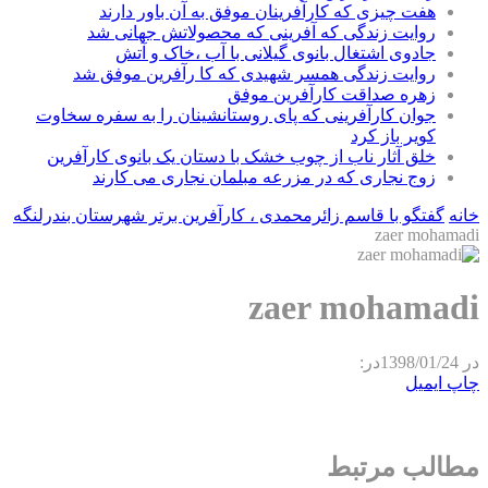
هفت چیزی که کارآفرینان موفق به آن باور دارند
روایت زندگی که آفرینی که محصولاتش جهانی شد
جادوی اشتغال بانوی گیلانی با آب ،خاک و آتش
روایت زندگی همسر شهیدی که کا رآفرین موفق شد
زهره صداقت کارآفرین موفق
جوان کارآفرینی که پای روستانشینان را به سفره سخاوت
کویر باز کرد
خلق آثار ناب از چوب خشک با دستان یک بانوی کارآفرین
زوج نجاری که در مزرعه مبلمان نجاری می کارند
خانه
گفتگو با قاسم زائرمحمدی ، کارآفرین برتر شهرستان بندرلنگه
zaer mohamadi
zaer mohamadi
در
1398/01/24
در:
چاپ
ایمیل
مطالب مرتبط