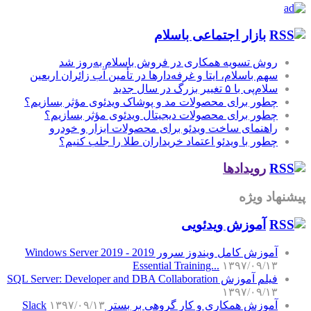
بازار اجتماعی باسلام
روش تسویه همکاری در فروش باسلام به‌روز شد
سهم باسلام، ایتا و غرفه‌دارها در تأمین آب زائران اربعین
سلام‌پی با ۵ تغییر بزرگ در سال جدید
چطور برای محصولات مد و پوشاک ویدئوی مؤثر بسازیم؟
چطور برای محصولات دیجیتال ویدئوی مؤثر بسازیم؟
راهنمای ساخت ویدئو برای محصولات ابزار و خودرو
چطور با ویدئو اعتماد خریداران طلا را جلب کنیم؟
رویدادها
پیشنهاد ویژه
آموزش‌ ویدئویی
آموزش کامل ویندوز سرور 2019 - Windows Server 2019
Essential Training...
۱۳۹۷/۰۹/۱۳
فیلم آموزش SQL Server: Developer and DBA Collaboration
۱۳۹۷/۰۹/۱۳
آموزش همکاری و کار گروهی بر بستر Slack
۱۳۹۷/۰۹/۱۳