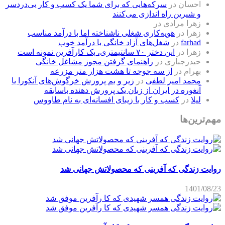
احسان
در
سرکه‌هایی که برای شما یک کسب و کار بی‌دردسر
و شیرین راه اندازی می‌کنند
زهرا مرادی
در
زهرا
در
هویه‌کاری شغلی ناشناخته اما با درآمد مناسب
farhad
در
شغل‌های آزاد خانگی با درآمد خوب
زهرا
در
این دختر ۷۰ سانتیمتری، یک کارآفرین نمونه است
حیدرجباری
در
راهنمای گرفتن مجوز مشاغل خانگی
بهرام
در
از سه جوجه تا هشت هزار متر مزرعه
محمد امیر لطفی
در
زیر و بم پرورش خرگوش‌های آنکورا یا
آنغوره در ایران از زبان یک پرورش دهنده باسابقه
لیلا
در
کسب و کار با زیبای افسانه‌ای به نام طاووس
مهم‌ترین‌ها
روایت زندگی که آفرینی که محصولاتش جهانی شد
1401/08/23