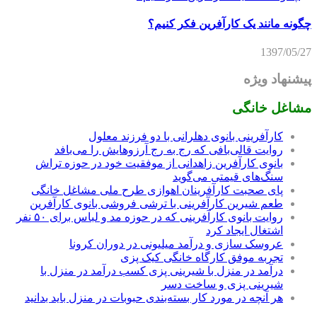
چگونه مانند یک کارآفرین فکر کنیم؟
1397/05/27
پیشنهاد ویژه
مشاغل خانگی
کارآفرینی بانوی دهلرانی با دو فرزند معلول
روایت قالی‌بافی که رج به رج آرزوهایش را می‌بافد
بانوی کارآفرین زاهدانی از موفقیت خود در حوزه تراش
سنگ‌های قیمتی می‌گوید
پای صحبت کارآفرینان اهوازی طرح ملی مشاغل خانگی
طعم شیرین کارآفرینی با ترشی فروشی بانوی کارآفرین
روایت بانوی کارآفرینی که در حوزه مد و لباس برای ۵۰ نفر
اشتغال ایجاد کرد
عروسک سازی و درآمد میلیونی در دوران کرونا
تجربه موفق کارگاه خانگی کیک پزی
درآمد در منزل با شیرینی پزی کسب درآمد در منزل با
شیرینی پزی و ساخت دسر
هر آنچه در مورد کار بسته‌بندی حبوبات در منزل باید بدانید