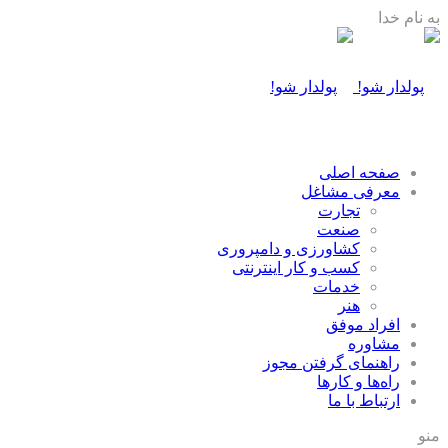
به نام خدا
صفحه اصلی
معرفی مشاغل
تجارت
صنعت
كشاورزی و دامپروری
كسب و كار اينترنتی
خدمات
هنر
افراد موفق
مشاوره
راهنمای گرفتن مجوز
راه‌ها و كارها
ارتباط با ما
منو