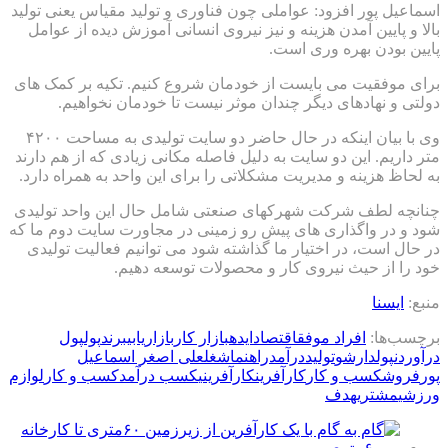
اسماعیل پور افزود: عواملی چون فناوری و تولید مقیاس یعنی تولید
بالا و پایین آمدن هزینه و نیز نیروی انسانی آموزش دیده از عوامل
پایین بودن بهره وری است.
برای موفقیت می بایست از خودمان شروع کنیم. تکیه بر کمک های
دولتی و نهادهای دیگر چندان موثر نیست تا خودمان نخواهیم.
وی با بیان اینکه در حال حاضر دو سایت تولیدی به مساحت ۴۲۰۰
متر داریم. این دو سایت به دلیل فاصله مکانی زیادی که از هم دارند
به لحاظ هزینه و مدیریت مشکلاتی را برای این واحد به همراه دارد.
چنانچه لطف شرکت شهرکهای صنعتی شامل حال این واحد تولیدی
شود و در واگذاری های پیش رو زمینی در مجاورت سایت دوم ما که
در حال است، در اختیار ما گذاشته شود می توانیم فعالیت تولیدی
خود را از حیث نیروی کار و محصولات توسعه دهیم.
منبع:
ایسنا
برچسب‌ها:
افراد موفق
اقتصاد
ایده
بازار کار
بازاریابی
برند
پول
پول
درآوردن
پولدارشو
تولید
درآمد
راهنما
شغل
علی اصغر اسماعیل
پور
فروش
كسب و كار
کارآفرین
کارآفرینی
کسب درآمد
کسب و کار
لوازم
ورزشی
مشتری
هدف