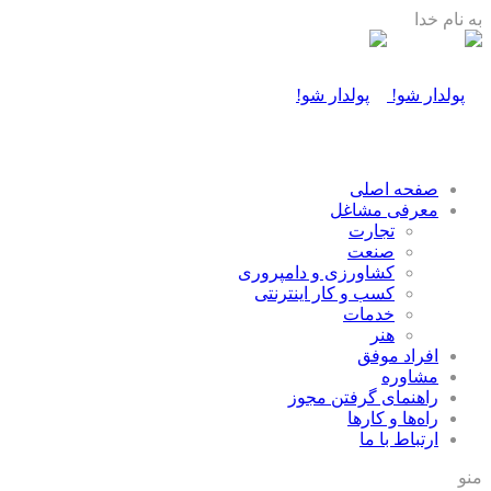
به نام خدا
صفحه اصلی
معرفی مشاغل
تجارت
صنعت
كشاورزی و دامپروری
كسب و كار اينترنتی
خدمات
هنر
افراد موفق
مشاوره
راهنمای گرفتن مجوز
راه‌ها و كارها
ارتباط با ما
منو