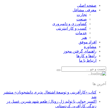
صفحه اصلی
معرفی مشاغل
تجارت
صنعت
كشاورزی و دامپروری
كسب و كار اينترنتی
خدمات
هنر
افراد موفق
مشاوره
راهنمای گرفتن مجوز
راه‌ها و كارها
ارتباط با ما
آخرین ها
کتاب «کارآفرینی و توسعۀ اشتغال پذیری دانشجویان» منتشر
شد
اکسیر جوانی با تولید ژل رویال/ طعم شهد شیرین عسل‌ در
زندگی کارآفرین کردستانی