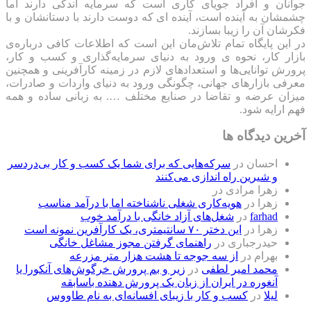
جوانان و افراد جویای کاری است که سرمایه اندکی دارند اما
چشمشان به آینده است، آینده ای که دوست دارند با دستانشان و با
فکرشان آن را زیبا بسازند.
در این پایگاه تمام تلاش‌مان این است که ‌اطلاعات کافی درباره‌ی
بازار کار، نحوه ی ورود به دنیای سرمایه‌گذاری و کسب و کار،
پرورش توانایی‌ها و استعدادهای لازم در زمینه کارآفرینی و همچنین
معرفی بازارهای جهانی، چگونگی ورود به دنیای واردات و صادرات،
میزان عرضه و تقاضا در صنایع مختلف …. به زبانی ساده و همه
فهم ارایه شود.
آخرین دیدگاه ها
احسان
در
سرکه‌هایی که برای شما یک کسب و کار بی‌دردسر
و شیرین راه اندازی می‌کنند
زهرا مرادی
در
زهرا
در
هویه‌کاری شغلی ناشناخته اما با درآمد مناسب
farhad
در
شغل‌های آزاد خانگی با درآمد خوب
زهرا
در
این دختر ۷۰ سانتیمتری، یک کارآفرین نمونه است
حیدرجباری
در
راهنمای گرفتن مجوز مشاغل خانگی
بهرام
در
از سه جوجه تا هشت هزار متر مزرعه
محمد امیر لطفی
در
زیر و بم پرورش خرگوش‌های آنکورا یا
آنغوره در ایران از زبان یک پرورش دهنده باسابقه
لیلا
در
کسب و کار با زیبای افسانه‌ای به نام طاووس