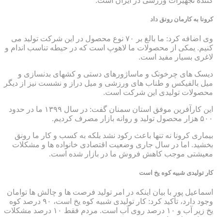
کننده تجهیزات ورزشی در ایران است.
کرونا به کارمان رونق داد
وی اضافه کرد: ما بالغ بر ۷۰ نوع محصول در این شرکت تولید می
کنیم. یمکی از محصولات ما لاهوپ است که در حیطه تناسب اندام و
لاغری بسیار مفید است.
دیسک های چرخونک و ماساژورهای دستی و کشهای بدنسازی و
میل بالفیکس و طناب های ورزشی و میل دراز و نشست نیز از دیگر
محصولات تولیدی این شرکت است.
این کارآفرین موفق استان سمنان گفت: در سال ۱۳۹۹ ما در حدود
۵۰۰ هزار محصول تولید و روانه بازار مصرف کردیم.
بیماری کرونا نه تنها باعث رکود نشد بلکه به کسب و کار ما رونق
بخشید. اما در سال جاری وضعیت اقتصادی خانواده ها و مشکلات
معیشتی موجب کاهش فروش ما در بازار شده است.
کار تولیدی شبیه کوه یخ است
اسماعیل پور با بیان اینکه در امر تولید فرصت ها و چالش ها توامان
وجود دارد، تأکید کرد: کار تولیدی شبیه کوه یخ است، ۹۰ درصد کوه
یخ زیر آب و ۱۰ درصد روی آب است. مردم فقط ۱۰ درصد مشکلات