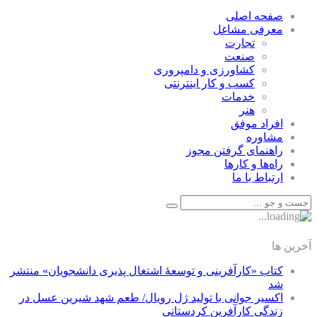
صفحه اصلی
معرفی مشاغل
تجارت
صنعت
كشاورزی و دامپروری
كسب و كار اينترنتی
خدمات
هنر
افراد موفق
مشاوره
راهنمای گرفتن مجوز
راه‌ها و كارها
ارتباط با ما
آخرین ها
کتاب «کارآفرینی و توسعۀ اشتغال پذیری دانشجویان» منتشر
شد
اکسیر جوانی با تولید ژل رویال/ طعم شهد شیرین عسل‌ در
زندگی کارآفرین کردستانی