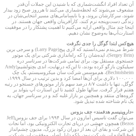
آن تعداد افراد انگشت‌شماری که با شنیدن این‌ جملات آن‌قدر
مشعوف می‌شوند که لحظه‌شماری می‌کنند تا هرروز صبح زود بیدار
شوند، سرکارشان بروند، و با نابسامانی‌های مسیر انتخابی‌شان در
زندگی دست‌وپنجه نرم کنند، کارآفرینان واقعی جهان هستند. در
اینجا چند مثال واقعی ارایه می‌کنیم تا اهمیت پشتکار را در موفقیت
استارت‌آپ‌ها به‌وضوح نشان دهیم.
هیچ‌کس ابتدا گوگل را جدی نگرفت
شرط می‌بندم نمی‌دانستید که لاری پیج(Larry Page) و سرجی برین
(Sergey Brin)، ایده‌شان را که راه‌اندازی شرکتی برای یک موتور
جستجوی مستقل بود، برای تمامی شرکت‌ها در سرتاسر دره
سیلیکون بازگو کرده بودند، تا این‌که درنهایت، اندی بچتولشیم(Andy
Bechtolsheim)، هم‌موسس شرکت سان میکروسیستم، یک چک
۱۰۰.۰۰۰ دلاری برای آن‌ها امضا کرد و بدین ترتیب در سال ۱۹۹۹،
گوگل، تنها با داشت ۸/۷ درصد سهم بازار موتورهای جستجو در رتبه
هفتم قرار گرفت. سالها طول کشید تا این استارت آپ بتواند بر
گروه‌های منتقد و همچنین بر بازار غلبه کند و در سرتاسر جهان، به
یک نام شناخته شده تبدیل شود.
«داروینیسم هدفمند» جف بزوس
می‌توان گفت تاسیس آمازون در سال ۱۹۹۴ برای جف بزوس(Jeff
Bezos) همچون جهشی در دریای تجارت الکترونیکی بود، اما نجات
این شرکت و بقای آن بعد از دوران رکود بزرگ، مدیون چشم‌انداز
فوق‌العاده این شرکت نبود، بلکه دلیل اصلی موفقیت این شرکت،