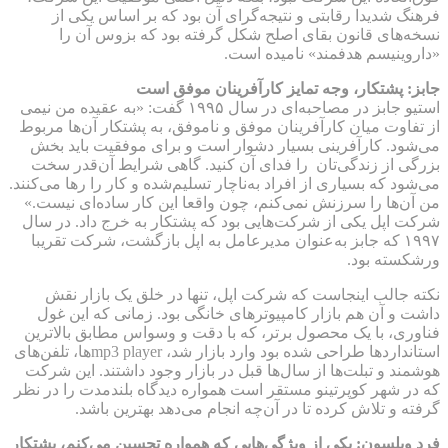
فرهنگ شدیدا رقابتی و نتیجه‌گرای آن بود که بر اساس یکی از
نسخه‌های قانون بقای اصلح شکل گرفته بود که بزوس آن را
«داروینیسم هدفمند» نامیده است.
جابز: پشتکار، وجه تمایز کارآفرینان موفق است
استیو جابز در مصاحبه‌ای در سال ۱۹۹۵ گفت: «به عقیده من نیمی
از تفاوت میان کارآفرینان موفق و ناموفق، به پشتکار آن‌ها مربوط
می‌شود. کارآفرینی بسیار دشوار است و برای موفقیت باید بخش
بزرگی از زندگی‌تان را فدای آن کنید. گاهی شرایط آن‌قدر سخت
می‌شود که بسیاری از افراد به‌ناچار تسلیم‌شده و کار را رها می‌کنند.
من آن‌ها را سرزنش نمی‌کنم، چون واقعا این کار ساده‌ای نیست.»
شرکت اپل یکی از شرکت‌هایی بود که پشتکار به خرج داد. در سال
۱۹۹۷ که جابز به‌عنوان مدیرعامل به اپل بازگشت، شرکت تقریبا
ورشکسته بود.
نکته جالب اینجاست که شرکت اپل، تنها در خلق یک بازار نقش
داشت و آن هم بازار کامپیوترهای خانگی بود. زمانی که این غول
فناوری، با یک محصول برتر، که با دقت و وسواس مطابق بالاترین
استانداردها طراحی شده بود وارد بازار شد، mp3 player‌ها، تلفن‌های
هوشمند و تبلت‌ها از سال‌ها قبل در بازار وجود داشتند. این شرکت
که در شهر کوپرتینو مستقر است همواره دیدگاه بلندمدت را در نظر
گرفته و تلاش کرده تا در آن‌چه انجام می‌دهد بهترین باشد.
فرد ویلسون: یکی از ویژگی‌هایی که همواره تحسین می‌کنم، پشتکار