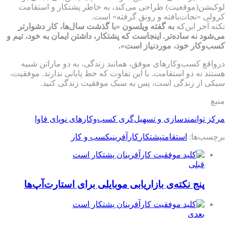
لوکیشن(موقعیت) طراحی می‌کند، به خاطر پشتکار و استقامت
کرولی «نجات‌یافته و رونق گرفته» است.
نکته آخر این‌که
به گفته ویلسون «با گذشت سال‌ها، کار دشوارتر
می‌شود نه ساده‌تر. اینجاست که پشتکار، داشتن ایمان به خود، تیم و
کسب‌وکار خود، موردنیاز است».
درواقع کسب‌وکارهای موفق، همانند زندگی، به دو ماراتن شبیه
هستند نه دو استقامت. با این تفاوت که خط پایانی ندارند. موفقیت،
سبکی از زندگی است، پس به سبک موفقیت زندگی کنید.
منبع
مرکز توانمندسازی و تسهیل‌گری کسب‌وکارهای نوپای فاوا
برچسب‌ها:
استقامت
پشتکار
کارآفرینی
کسب و کار
قبلی
پنج نکته‌ی بازاریابی موبایلی برای استارت‌آپ‌ها
بعدی