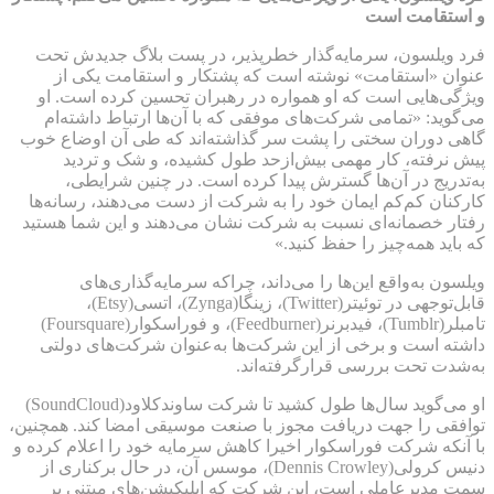
و استقامت است
فرد ویلسون، سرمایه‌گذار خطرپذیر، در پست بلاگ جدیدش تحت
عنوان «استقامت» نوشته است که پشتکار و استقامت یکی از
ویژگی‌هایی است که او همواره در رهبران تحسین کرده است. او
می‌گوید: «تمامی شرکت‌های موفقی که با آن‌ها ارتباط داشته‌ام
گاهی دوران سختی را پشت سر گذاشته‌اند که طی آن اوضاع خوب
پیش نرفته، کار مهمی بیش‌ازحد طول کشیده، و شک و تردید
به‌تدریج در آن‌ها گسترش پیدا کرده است. در چنین شرایطی،
کارکنان کم‌کم ایمان خود را به شرکت از دست می‌دهند، رسانه‌ها
رفتار خصمانه‌ای نسبت به شرکت نشان می‌دهند و این شما هستید
که باید همه‌چیز را حفظ کنید.»
ویلسون به‌واقع این‌ها را می‌داند، چراکه سرمایه‌گذاری‌های
قابل‌توجهی در توئیتر(Twitter)، زینگا(Zynga)، اتسی(Etsy)،
تامبلر(Tumblr)، فیدبرنر(Feedburner)، و فوراسکوار(Foursquare)
داشته است و برخی از این شرکت‌ها به‌عنوان شرکت‌های دولتی
به‌شدت تحت بررسی قرارگرفته‌اند.
او می‌گوید سال‌ها طول کشید تا شرکت ساوندکلاود(SoundCloud)
توافقی را جهت دریافت مجوز با صنعت موسیقی امضا کند. همچنین،
با آنکه شرکت فوراسکوار اخیرا کاهش سرمایه خود را اعلام کرده و
دنیس کرولی(Dennis Crowley)، موسس آن، در حال برکناری از
سمت مدیرعاملی است، این شرکت که اپلیکیشن‌های مبتنی بر