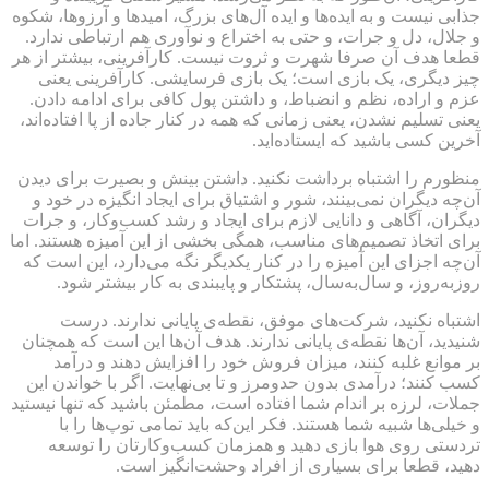
جذابی نیست و به ایده‌ها و ایده آل‌های بزرگ، امیدها و آرزوها، شکوه
و جلال، دل و جرات، و حتی به اختراع و نوآوری هم ارتباطی ندارد.
قطعا هدف آن صرفا شهرت و ثروت نیست. کارآفرینی، بیشتر از هر
چیز دیگری، یک بازی است؛ یک بازی فرسایشی. کارآفرینی یعنی
عزم و اراده، نظم و انضباط، و داشتن پول کافی برای ادامه دادن.
یعنی تسلیم نشدن، یعنی زمانی که همه در کنار جاده از پا افتاده‌اند،
آخرین کسی باشید که ایستاده‌اید.
منظورم را اشتباه برداشت نکنید. داشتن بینش و بصیرت برای دیدن
آن‌چه دیگران نمی‌بینند، شور و اشتیاق برای ایجاد انگیزه در خود و
دیگران، آگاهی و دانایی لازم برای ایجاد و رشد کسب‌وکار، و جرات
برای اتخاذ تصمیم‌های مناسب، همگی بخشی از این آمیزه هستند. اما
آن‌چه اجزای این آمیزه را در کنار یکدیگر نگه می‌دارد، این است که
روزبه‌روز، و سال‌به‌سال، پشتکار و پایبندی به کار بیشتر شود.
اشتباه نکنید، شرکت‌های موفق، نقطه‌ی پایانی ندارند. درست
شنیدید، آن‌ها نقطه‌ی پایانی ندارند. هدف آن‌ها این است که همچنان
بر موانع غلبه کنند، میزان فروش خود را افزایش دهند و درآمد
کسب کنند؛ درآمدی بدون حدومرز و تا بی‌نهایت. اگر با خواندن این
جملات، لرزه بر اندام شما افتاده است، مطمئن باشید که تنها نیستید
و خیلی‌ها شبیه شما هستند. فکر این‌که باید تمامی توپ‌ها را با
تردستی روی هوا بازی دهید و همزمان کسب‌وکارتان را توسعه
دهید، قطعا برای بسیاری از افراد وحشت‌انگیز است.