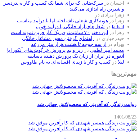
احسان
در
سرکه‌هایی که برای شما یک کسب و کار بی‌دردسر
و شیرین راه اندازی می‌کنند
زهرا مرادی
در
زهرا
در
هویه‌کاری شغلی ناشناخته اما با درآمد مناسب
farhad
در
شغل‌های آزاد خانگی با درآمد خوب
زهرا
در
این دختر ۷۰ سانتیمتری، یک کارآفرین نمونه است
حیدرجباری
در
راهنمای گرفتن مجوز مشاغل خانگی
بهرام
در
از سه جوجه تا هشت هزار متر مزرعه
محمد امیر لطفی
در
زیر و بم پرورش خرگوش‌های آنکورا یا
آنغوره در ایران از زبان یک پرورش دهنده باسابقه
لیلا
در
کسب و کار با زیبای افسانه‌ای به نام طاووس
مهم‌ترین‌ها
روایت زندگی که آفرینی که محصولاتش جهانی شد
1401/08/23