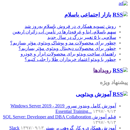
بازار اجتماعی باسلام
روش تسویه همکاری در فروش باسلام به‌روز شد
سهم باسلام، ایتا و غرفه‌دارها در تأمین آب زائران اربعین
سلام‌پی با ۵ تغییر بزرگ در سال جدید
چطور برای محصولات مد و پوشاک ویدئوی مؤثر بسازیم؟
چطور برای محصولات دیجیتال ویدئوی مؤثر بسازیم؟
راهنمای ساخت ویدئو برای محصولات ابزار و خودرو
چطور با ویدئو اعتماد خریداران طلا را جلب کنیم؟
رویدادها
پیشنهاد ویژه
آموزش‌ ویدئویی
آموزش کامل ویندوز سرور 2019 - Windows Server 2019
Essential Training...
۱۳۹۷/۰۹/۱۳
فیلم آموزش SQL Server: Developer and DBA Collaboration
۱۳۹۷/۰۹/۱۳
آموزش همکاری و کار گروهی بر بستر Slack
۱۳۹۷/۰۹/۱۳