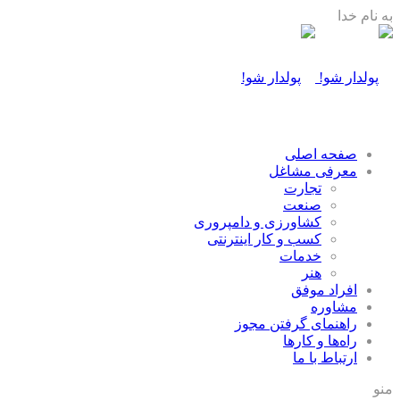
به نام خدا
صفحه اصلی
معرفی مشاغل
تجارت
صنعت
كشاورزی و دامپروری
كسب و كار اينترنتی
خدمات
هنر
افراد موفق
مشاوره
راهنمای گرفتن مجوز
راه‌ها و كارها
ارتباط با ما
منو