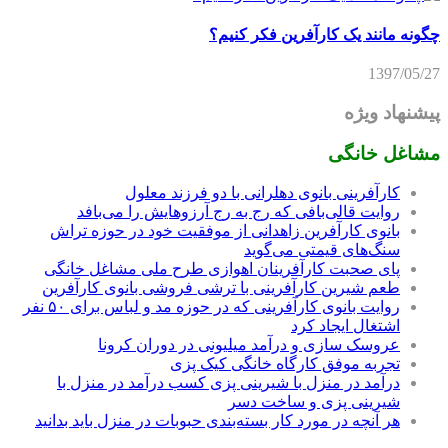
چگونه مانند یک کارآفرین فکر کنیم؟
1397/05/27
پیشنهاد ویژه
مشاغل خانگی
کارآفرینی بانوی دهلرانی با دو فرزند معلول
روایت قالی‌بافی که رج به رج آرزوهایش را می‌بافد
بانوی کارآفرین زاهدانی از موفقیت خود در حوزه تراش
سنگ‌های قیمتی می‌گوید
پای صحبت کارآفرینان اهوازی طرح ملی مشاغل خانگی
طعم شیرین کارآفرینی با ترشی فروشی بانوی کارآفرین
روایت بانوی کارآفرینی که در حوزه مد و لباس برای ۵۰ نفر
اشتغال ایجاد کرد
عروسک سازی و درآمد میلیونی در دوران کرونا
تجربه موفق کارگاه خانگی کیک پزی
درآمد در منزل با شیرینی پزی کسب درآمد در منزل با
شیرینی پزی و ساخت دسر
هر آنچه در مورد کار بسته‌بندی حبوبات در منزل باید بدانید