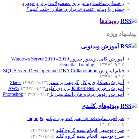
راهنمای ساخت ویدئو برای محصولات ابزار و خودرو
چطور با ویدئو اعتماد خریداران طلا را جلب کنیم؟
رویدادها
پیشنهاد ویژه
آموزش‌ ویدئویی
آموزش کامل ویندوز سرور 2019 - Windows Server 2019
Essential Training...
۱۳۹۷/۰۹/۱۳
فیلم آموزش SQL Server: Developer and DBA Collaboration
۱۳۹۷/۰۹/۱۳
آموزش همکاری و کار گروهی بر بستر Slack
۱۳۹۷/۰۹/۱۳
آموزش اجرای Kubernetes بر روی کلود AWS
۱۳۹۷/۰۹/۱۳
آموزش رتوش پرتره های استدیویی با Photoshop
۱۳۹۷/۰۹/۱۳
ویدئوهای کلیدی
طراحی سایت&laquo;شرکت بتن میکس&raquo;
۱۴۰۴/۱۰/۰۸
طرح توجیهی انجام شده گروه کلید
۱۴۰۴/۰۵/۰۷
طرح توجیهی انجام شده گروه کلید
۱۴۰۴/۰۵/۰۶