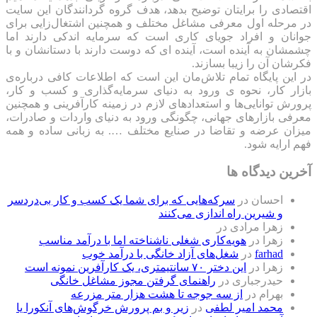
اقتصادی را برایتان توضیح بدهد، هدف گروه گردانندگان این سایت
در مرحله اول معرفی مشاغل مختلف و همچنین اشتغال‌زایی برای
جوانان و افراد جویای کاری است که سرمایه اندکی دارند اما
چشمشان به آینده است، آینده ای که دوست دارند با دستانشان و با
فکرشان آن را زیبا بسازند.
در این پایگاه تمام تلاش‌مان این است که ‌اطلاعات کافی درباره‌ی
بازار کار، نحوه ی ورود به دنیای سرمایه‌گذاری و کسب و کار،
پرورش توانایی‌ها و استعدادهای لازم در زمینه کارآفرینی و همچنین
معرفی بازارهای جهانی، چگونگی ورود به دنیای واردات و صادرات،
میزان عرضه و تقاضا در صنایع مختلف …. به زبانی ساده و همه
فهم ارایه شود.
آخرین دیدگاه ها
احسان
در
سرکه‌هایی که برای شما یک کسب و کار بی‌دردسر
و شیرین راه اندازی می‌کنند
زهرا مرادی
در
زهرا
در
هویه‌کاری شغلی ناشناخته اما با درآمد مناسب
farhad
در
شغل‌های آزاد خانگی با درآمد خوب
زهرا
در
این دختر ۷۰ سانتیمتری، یک کارآفرین نمونه است
حیدرجباری
در
راهنمای گرفتن مجوز مشاغل خانگی
بهرام
در
از سه جوجه تا هشت هزار متر مزرعه
محمد امیر لطفی
در
زیر و بم پرورش خرگوش‌های آنکورا یا