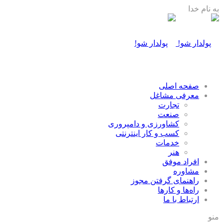
به نام خدا
صفحه اصلی
معرفی مشاغل
تجارت
صنعت
كشاورزی و دامپروری
كسب و كار اينترنتی
خدمات
هنر
افراد موفق
مشاوره
راهنمای گرفتن مجوز
راه‌ها و كارها
ارتباط با ما
منو