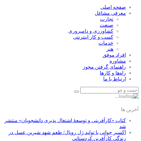
صفحه اصلی
معرفی مشاغل
تجارت
صنعت
كشاورزی و دامپروری
كسب و كار اينترنتی
خدمات
هنر
افراد موفق
مشاوره
راهنمای گرفتن مجوز
راه‌ها و كارها
ارتباط با ما
آخرین ها
کتاب «کارآفرینی و توسعۀ اشتغال پذیری دانشجویان» منتشر
شد
اکسیر جوانی با تولید ژل رویال/ طعم شهد شیرین عسل‌ در
زندگی کارآفرین کردستانی