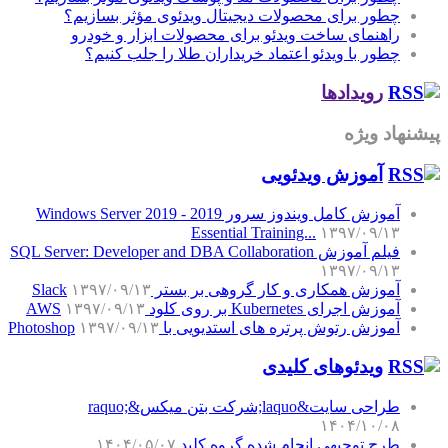
چطور برای محصولات دیجیتال ویدئوی مؤثر بسازیم؟
راهنمای ساخت ویدئو برای محصولات ابزار و خودرو
چطور با ویدئو اعتماد خریداران طلا را جلب کنیم؟
رویدادها
پیشنهاد ویژه
آموزش‌ ویدئویی
آموزش کامل ویندوز سرور 2019 - Windows Server 2019
Essential Training...
۱۳۹۷/۰۹/۱۳
فیلم آموزش SQL Server: Developer and DBA Collaboration
۱۳۹۷/۰۹/۱۳
آموزش همکاری و کار گروهی بر بستر Slack
۱۳۹۷/۰۹/۱۳
آموزش اجرای Kubernetes بر روی کلود AWS
۱۳۹۷/۰۹/۱۳
آموزش رتوش پرتره های استدیویی با Photoshop
۱۳۹۷/۰۹/۱۳
ویدئوهای کلیدی
طراحی سایت&laquo;شرکت بتن میکس&raquo;
۱۴۰۴/۱۰/۰۸
طرح توجیهی انجام شده گروه کلید
۱۴۰۴/۰۵/۰۷