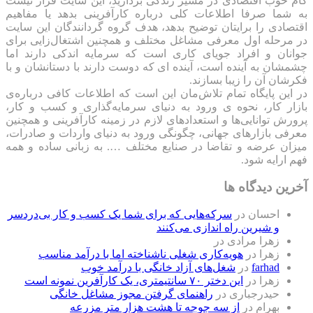
گام خوب اقتصادی در مسیر زندگی بردارید، این سایت قرار نیست
به شما صرفا اطلاعات کلی درباره کارآفرینی بدهد یا مفاهیم
اقتصادی را برایتان توضیح بدهد، هدف گروه گردانندگان این سایت
در مرحله اول معرفی مشاغل مختلف و همچنین اشتغال‌زایی برای
جوانان و افراد جویای کاری است که سرمایه اندکی دارند اما
چشمشان به آینده است، آینده ای که دوست دارند با دستانشان و با
فکرشان آن را زیبا بسازند.
در این پایگاه تمام تلاش‌مان این است که ‌اطلاعات کافی درباره‌ی
بازار کار، نحوه ی ورود به دنیای سرمایه‌گذاری و کسب و کار،
پرورش توانایی‌ها و استعدادهای لازم در زمینه کارآفرینی و همچنین
معرفی بازارهای جهانی، چگونگی ورود به دنیای واردات و صادرات،
میزان عرضه و تقاضا در صنایع مختلف …. به زبانی ساده و همه
فهم ارایه شود.
آخرین دیدگاه ها
احسان
در
سرکه‌هایی که برای شما یک کسب و کار بی‌دردسر
و شیرین راه اندازی می‌کنند
زهرا مرادی
در
زهرا
در
هویه‌کاری شغلی ناشناخته اما با درآمد مناسب
farhad
در
شغل‌های آزاد خانگی با درآمد خوب
زهرا
در
این دختر ۷۰ سانتیمتری، یک کارآفرین نمونه است
حیدرجباری
در
راهنمای گرفتن مجوز مشاغل خانگی
بهرام
در
از سه جوجه تا هشت هزار متر مزرعه