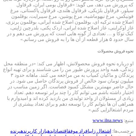
که پرورش می دهد، می گوید: «قرقاول بومی ایران، قرقاول
سیلور، قرقاول بلژیکی، قرقاول هلندی، قرقاول پاکستانی، مرغ
فونیکس، مرغ نیهوماشیه، مرغ پوشین، مرغ سیبرایت، بوقلمون
اصلاح شده ترکیه ای، بوقلمون اصلاح شده ایرانی، بوقلمون برنزی،
غاز اوکراینی، غاز اصلاح شده ایرانی، اردک پکنی، بلدرچین ژاپنی،
کبک توکا و … تعدادی از گونه هایی است که پرورش می دهم و در
سال حدود ۵ هزار قطعه از آن ها را به فروش می رسانم.»
نحوه فروش محصولات
او درباره نحوه فروش محصولاتش، اظهار می کند: «در منطقه محل
زندگی، همه واحد پرورش طیور من را می شناسند و برای تهیه انواع
پرندگان و ماکیان کمیاب به من مراجعه می کنند. ماهانه حدود ۳
میلیون تومان سود خالص از فروش پرندگان حاصل می شود. در
حال حاضر مهمترین مشکل کمبود فضاست. اگر زمین مناسب در
اختیار داشته باشم می توانم کار را چند برابر توسعه دهم. تعداد
زیادی از مسئولان از واحد تولیدی من بازدید کرده اند و امیدوارم با
همراهی آن ها بتوانم کار را توسعه دهم و برای تعداد بیشتری از
مردم اشتغالزایی کنم.»
منبع:
www.ilna.news
برچسب‌ها:
اشتغال زایی
افراد موفق
اقتصاد
ایده
بازار کار
پرنده
پرنده