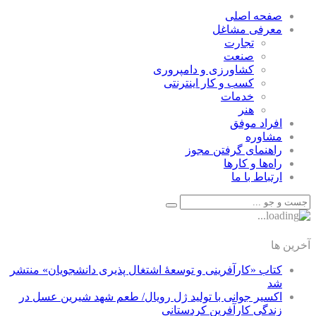
صفحه اصلی
معرفی مشاغل
تجارت
صنعت
كشاورزی و دامپروری
كسب و كار اينترنتی
خدمات
هنر
افراد موفق
مشاوره
راهنمای گرفتن مجوز
راه‌ها و كارها
ارتباط با ما
آخرین ها
کتاب «کارآفرینی و توسعۀ اشتغال پذیری دانشجویان» منتشر
شد
اکسیر جوانی با تولید ژل رویال/ طعم شهد شیرین عسل‌ در
زندگی کارآفرین کردستانی