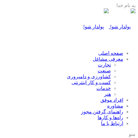
به نام خدا
صفحه اصلی
معرفی مشاغل
تجارت
صنعت
كشاورزی و دامپروری
كسب و كار اينترنتی
خدمات
هنر
افراد موفق
مشاوره
راهنمای گرفتن مجوز
راه‌ها و كارها
ارتباط با ما
منو