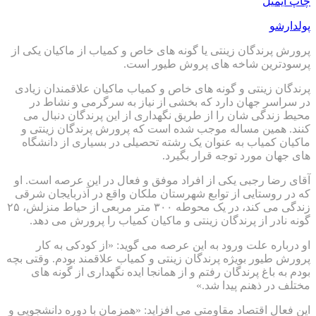
چاپ
ایمیل
پولدارشو
پرورش پرندگان زینتی یا گونه های خاص و کمیاب از ماکیان یکی از
پرسودترین شاخه های پروش طیور است.
پرندگان زینتی و گونه های خاص و کمیاب ماکیان علاقمندان زیادی
در سراسر جهان دارد که بخشی از نیاز به سرگرمی و نشاط در
محیط زندگی شان را از طریق نگهداری از این پرندگان دنبال می
کنند. همین مساله موجب شده است که پرورش پرندگان زینتی و
ماکیان کمیاب به عنوان یک رشته تحصیلی در بسیاری از دانشگاه
های جهان مورد توجه قرار بگیرد.
آقای رضا رجبی یکی از افراد موفق و فعال در این عرصه است. او
که در روستایی از توابع شهرستان ملکان واقع در آذربایجان شرقی
زندگی می کند، در یک محوطه ۳۰۰ متر مربعی از حیاط منزلش، ۲۵
گونه نادر از پرندگان زینتی و ماکیان کمیاب را پرورش می دهد.
او درباره علت ورود به این عرصه می گوید: «از کودکی به کار
پرورش طیور بویژه پرندگان زینتی و کمیاب علاقمند بودم. وقتی بچه
بودم به باغ پرندگان رفتم و از همانجا ایده نگهداری از گونه های
مختلف در ذهنم پیدا شد.»
این فعال اقتصاد مقاومتی می افزاید: «همزمان با دوره دانشجویی و