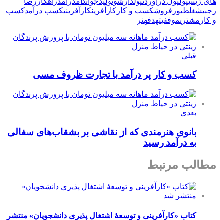
های زینتی
پول
پول درآوردن
پولدارشو
تولید
جوان
دام
درآمد
راهکار
رضا
رجبی
شغل
طیور
فروش
كسب و كار
کارآفرین
کارآفرینی
کسب درآمد
کسب
و کار
مشتری
موفقیت
هدف
هنر
قبلی
کسب و کار پر درآمد با تجارت ظروف مسی
بعدی
بانوی هنرمندی که از نقاشی بر بشقاب‌های سفالی
به درآمد رسید
مطالب مرتبط
کتاب «کارآفرینی و توسعۀ اشتغال پذیری دانشجویان» منتشر