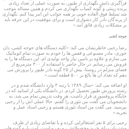
فراگیری دانش نگهداری از طیور، به صورت عملی از تعداد زیادی
پرنده زینتی و گونه کمیاب نگهداری می کردم و همین مساله موجب
شد تسلط فوق العاده خوبی بر همه جوانب این امر پیدا کنم. نگهداری
از پرندگان نادر کار دشواری است و برای موفقیت در این حرفه باید
بر مشکلات زیادی فائق آمد.»
جوجه کشی
رضا رجبی خاطرنشان می کند: «کلیه دستگاه های جوجه کشی، دان
خوری، مادر مصنوعی و قفس ها را خودم به صورت تمام اتوماتیک
می سازم و علاوه بر تامین نیاز واحد تولیدی ام، این دستگاه ها را به
فروش می رسانم. در حال حاضر با استفاده از ۳۰۰ مترمربع از
فضای منزلم در روستا، بیش از ۲۵ گونه نادر طیور را پرورش می
دهم که تعداد آن ها بالغ بر ۵۰۰ قطعه است.»
او اضافه می کند: «سال ۱۳۸۹ با رتبه ۳ وارد دانشگاه شدم و در
رشته پرورش طیور تحصیل کردم. در دانشگاه یکی از اساتید که در
جایگاه پروفسوری قرار داشت، هر وقت تدریس تمام می شد، به
دانشجویان می گفت من تئوری را گفتم، حالا عملی اش را از رجبی
بپرسید. می گفت من استاد تئوری هستم و رجبی استاد عمل و
تجربه.»
رجبی برای ۵ نفر اشتغالزایی کرده و با تقاضای زیادی از طرف
مشتریان برای خرید محصولاتش رو به رو است. او درباره گونه هایی