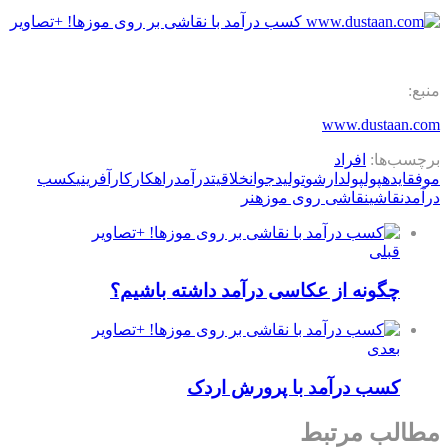
منبع:
www.dustaan.com
برچسب‌ها:
افراد
موفق
ایده
پول
پولدارشو
تولید
جوان
خلاقیت
درآمد
راهکار
کارآفرینی
کسب
درآمد
نقاشی
نقاشی روی موز
هنر
قبلی
چگونه از عکاسی درآمد داشته باشیم؟
بعدی
کسب درآمد با پرورش اردک
مطالب مرتبط