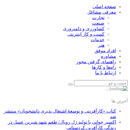
صفحه اصلی
معرفی مشاغل
تجارت
صنعت
كشاورزی و دامپروری
كسب و كار اينترنتی
خدمات
هنر
افراد موفق
مشاوره
راهنمای گرفتن مجوز
راه‌ها و كارها
ارتباط با ما
آخرین ها
کتاب «کارآفرینی و توسعۀ اشتغال پذیری دانشجویان» منتشر
شد
اکسیر جوانی با تولید ژل رویال/ طعم شهد شیرین عسل‌ در
زندگی کارآفرین کردستانی