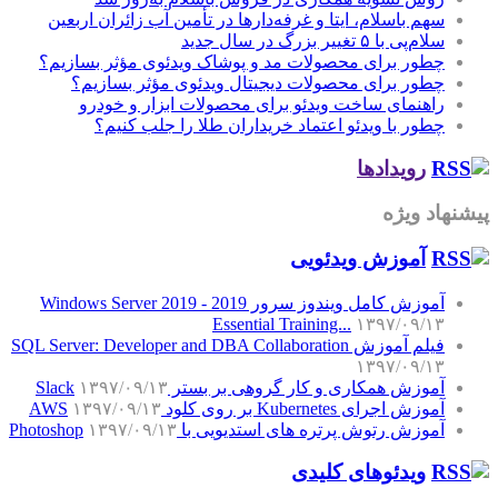
سهم باسلام، ایتا و غرفه‌دارها در تأمین آب زائران اربعین
سلام‌پی با ۵ تغییر بزرگ در سال جدید
چطور برای محصولات مد و پوشاک ویدئوی مؤثر بسازیم؟
چطور برای محصولات دیجیتال ویدئوی مؤثر بسازیم؟
راهنمای ساخت ویدئو برای محصولات ابزار و خودرو
چطور با ویدئو اعتماد خریداران طلا را جلب کنیم؟
رویدادها
پیشنهاد ویژه
آموزش‌ ویدئویی
آموزش کامل ویندوز سرور 2019 - Windows Server 2019
Essential Training...
۱۳۹۷/۰۹/۱۳
فیلم آموزش SQL Server: Developer and DBA Collaboration
۱۳۹۷/۰۹/۱۳
آموزش همکاری و کار گروهی بر بستر Slack
۱۳۹۷/۰۹/۱۳
آموزش اجرای Kubernetes بر روی کلود AWS
۱۳۹۷/۰۹/۱۳
آموزش رتوش پرتره های استدیویی با Photoshop
۱۳۹۷/۰۹/۱۳
ویدئوهای کلیدی