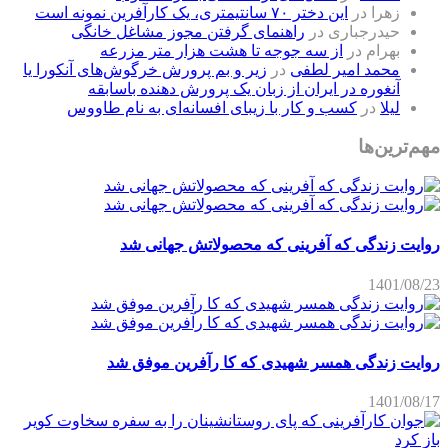
زهرا
در
این دختر ۷۰ سانتیمتری، یک کارآفرین نمونه است
حیدرجباری
در
راهنمای گرفتن مجوز مشاغل خانگی
بهرام
در
از سه جوجه تا هشت هزار متر مزرعه
محمد امیر لطفی
در
زیر و بم پرورش خرگوش‌های آنکورا یا
آنغوره در ایران از زبان یک پرورش دهنده باسابقه
لیلا
در
کسب و کار با زیبای افسانه‌ای به نام طاووس
مهم‌ترین‌ها
روایت زندگی که آفرینی که محصولاتش جهانی شد
1401/08/23
روایت زندگی همسر شهیدی که کا رآفرین موفق شد
1401/08/17