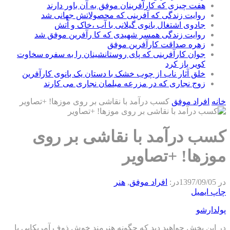
هفت چیزی که کارآفرینان موفق به آن باور دارند
روایت زندگی که آفرینی که محصولاتش جهانی شد
جادوی اشتغال بانوی گیلانی با آب ،خاک و آتش
روایت زندگی همسر شهیدی که کا رآفرین موفق شد
زهره صداقت کارآفرین موفق
جوان کارآفرینی که پای روستانشینان را به سفره سخاوت
کویر باز کرد
خلق آثار ناب از چوب خشک با دستان یک بانوی کارآفرین
زوج نجاری که در مزرعه مبلمان نجاری می کارند
خانه
افراد موفق
کسب درآمد با نقاشی بر روی موزها! +تصاویر
کسب درآمد با نقاشی بر روی
موزها! +تصاویر
در
1397/09/05
در:
افراد موفق
,
هنر
چاپ
ایمیل
پولدارشو
در این بخش حواهید دید که چگونه هنرمند خوش ذوف آمریکایی با