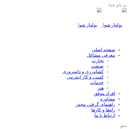
به نام خدا
صفحه اصلی
معرفی مشاغل
تجارت
صنعت
كشاورزی و دامپروری
كسب و كار اينترنتی
خدمات
هنر
افراد موفق
مشاوره
راهنمای گرفتن مجوز
راه‌ها و كارها
ارتباط با ما
منو