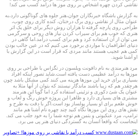
نقاشی کردن چهره اشخاص بر روی موز ها درامد کسب می کند!
به گزارش باشگاه خبرنگاران جوان،هنر جلوه های گوناگونی دارد،به
عنوان مثال از نقاشی روی برگ درختان، کنده کاری روی چوب،
طراحی روی پارچه گرفته تا هزاران روش دیگر برای خلق یک اثر
هنری که خوب هم برای سیراب کردن نیاز های روحی و سرگرمی
می توان از آن استفاده کرد و هم برای کسب درآمد.اما گاهی در
دنیای اطرافمان با مواردی برخورد می کنیم که در عین جالب بودن
کمی هم عجیب هستند مانند مردی که قرار است در این گزارش با
او آشنا شوید.
مرد هنرمندی به نام دافونت ویلسون در تگزاس با طراحی بر روی
موزها به درآمد عظیمی دست یافته است.شاید تصور اینکه افراد
بسیاری برای خرید این موزها هزینه می کنند کمی مشکل باشد چون
هرچقدر هم که زیبا باشند ماندگار نیستند که بتوان از آنها مثلا به
عنوان یک شئ دکوری و تزئینی استفاده کرد اما گویا این هنرمند
مشتری های بسیاری دارد و ظاهرا این پروژه خوش رنگ و لعاب و
خوش طعم برای او بسیار پولساز بود است.اگر با دقت به طرح و
نقش های روی این موزها نگاه کنید چند چهره نام آشنا هم مانند
ترامپ، مرد عنکبوتی و بتمن هم توجه شما را به خود جلب می کند.
اینجاست که واقعا انسان به گستردگی دنیای هنر پی می برد.