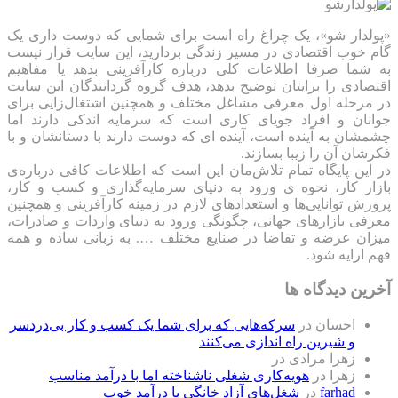
«پولدار شو»، یک چراغ راه است برای شمایی که دوست داری یک
گام خوب اقتصادی در مسیر زندگی بردارید، این سایت قرار نیست
به شما صرفا اطلاعات کلی درباره کارآفرینی بدهد یا مفاهیم
اقتصادی را برایتان توضیح بدهد، هدف گروه گردانندگان این سایت
در مرحله اول معرفی مشاغل مختلف و همچنین اشتغال‌زایی برای
جوانان و افراد جویای کاری است که سرمایه اندکی دارند اما
چشمشان به آینده است، آینده ای که دوست دارند با دستانشان و با
فکرشان آن را زیبا بسازند.
در این پایگاه تمام تلاش‌مان این است که ‌اطلاعات کافی درباره‌ی
بازار کار، نحوه ی ورود به دنیای سرمایه‌گذاری و کسب و کار،
پرورش توانایی‌ها و استعدادهای لازم در زمینه کارآفرینی و همچنین
معرفی بازارهای جهانی، چگونگی ورود به دنیای واردات و صادرات،
میزان عرضه و تقاضا در صنایع مختلف …. به زبانی ساده و همه
فهم ارایه شود.
آخرین دیدگاه ها
احسان
در
سرکه‌هایی که برای شما یک کسب و کار بی‌دردسر
و شیرین راه اندازی می‌کنند
زهرا مرادی
در
زهرا
در
هویه‌کاری شغلی ناشناخته اما با درآمد مناسب
farhad
در
شغل‌های آزاد خانگی با درآمد خوب