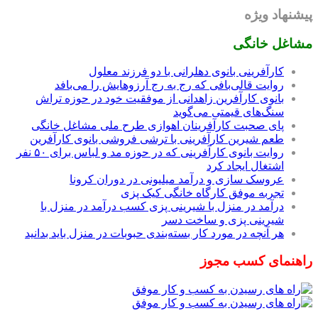
پیشنهاد ویژه
مشاغل خانگی
کارآفرینی بانوی دهلرانی با دو فرزند معلول
روایت قالی‌بافی که رج به رج آرزوهایش را می‌بافد
بانوی کارآفرین زاهدانی از موفقیت خود در حوزه تراش
سنگ‌های قیمتی می‌گوید
پای صحبت کارآفرینان اهوازی طرح ملی مشاغل خانگی
طعم شیرین کارآفرینی با ترشی فروشی بانوی کارآفرین
روایت بانوی کارآفرینی که در حوزه مد و لباس برای ۵۰ نفر
اشتغال ایجاد کرد
عروسک سازی و درآمد میلیونی در دوران کرونا
تجربه موفق کارگاه خانگی کیک پزی
درآمد در منزل با شیرینی پزی کسب درآمد در منزل با
شیرینی پزی و ساخت دسر
هر آنچه در مورد کار بسته‌بندی حبوبات در منزل باید بدانید
راهنمای کسب مجوز