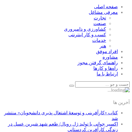
صفحه اصلی
معرفی مشاغل
تجارت
صنعت
كشاورزی و دامپروری
كسب و كار اينترنتی
خدمات
هنر
افراد موفق
مشاوره
راهنمای گرفتن مجوز
راه‌ها و كارها
ارتباط با ما
آخرین ها
کتاب «کارآفرینی و توسعۀ اشتغال پذیری دانشجویان» منتشر
شد
اکسیر جوانی با تولید ژل رویال/ طعم شهد شیرین عسل‌ در
زندگی کارآفرین کردستانی