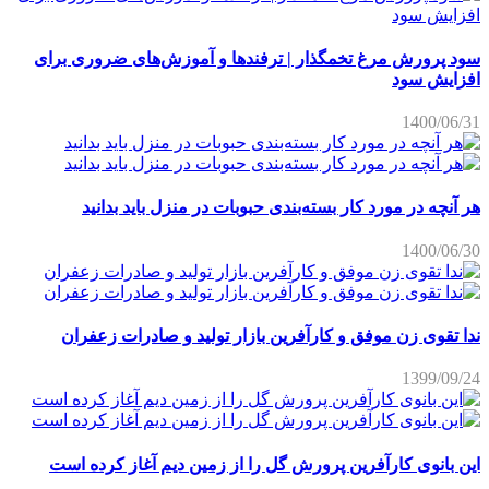
سود پرورش مرغ تخمگذار | ترفندها و آموزش‌های ضروری برای
افزایش سود
1400/06/31
هر آنچه در مورد کار بسته‌بندی حبوبات در منزل باید بدانید
1400/06/30
ندا تقوی زن موفق و کارآفرین بازار تولید و صادرات زعفران
1399/09/24
این بانوی کارآفرین پرورش گل را از زمین دیم آغاز کرده است