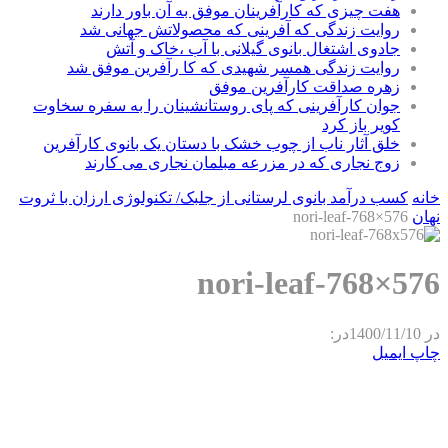
هفت چیزی که کارآفرینان موفق به آن باور دارند
روایت زندگی که آفرینی که محصولاتش جهانی شد
جادوی اشتغال بانوی گیلانی با آب ،خاک و آتش
روایت زندگی همسر شهیدی که کا رآفرین موفق شد
زهره صداقت کارآفرین موفق
جوان کارآفرینی که پای روستانشینان را به سفره سخاوت
کویر باز کرد
خلق آثار ناب از چوب خشک با دستان یک بانوی کارآفرین
زوج نجاری که در مزرعه مبلمان نجاری می کارند
خانه
کسب درآمد بانوی لرستانی از جلبک/ تکنولوژی ارزان با ثروت
نهان
nori-leaf-768×576
nori-leaf-768×576
در
1400/11/10
در:
چاپ
ایمیل