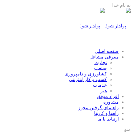
به نام خدا
صفحه اصلی
معرفی مشاغل
تجارت
صنعت
كشاورزی و دامپروری
كسب و كار اينترنتی
خدمات
هنر
افراد موفق
مشاوره
راهنمای گرفتن مجوز
راه‌ها و كارها
ارتباط با ما
منو