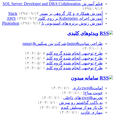
فیلم آموزش SQL Server: Developer and DBA Collaboration
۱۳۹۷/۰۹/۱۳
آموزش همکاری و کار گروهی بر بستر Slack
۱۳۹۷/۰۹/۱۳
آموزش اجرای Kubernetes بر روی کلود AWS
۱۳۹۷/۰۹/۱۳
آموزش رتوش پرتره های استدیویی با Photoshop
۱۳۹۷/۰۹/۱۳
ویدئوهای کلیدی
طراحی سایت&laquo;شرکت بتن میکس&raquo;
۱۴۰۴/۱۰/۰۸
طرح توجیهی انجام شده گروه کلید
۱۴۰۴/۰۵/۰۷
طرح توجیهی انجام شده گروه کلید
۱۴۰۴/۰۵/۰۶
طرح توجیهی انجام شده گروه کلید
۱۴۰۴/۰۵/۰۴
طرح توجیهی انجام شده گروه کلید
۱۴۰۴/۰۵/۰۱
سامانه میدون
امانت&zwnj;داری
۱۴۰۳/۰۷/۱۰
خونت مباح!
۱۴۰۳/۰۷/۱۰
تحریم&zwnj;های داخلی
۱۴۰۳/۰۷/۱۰
یه پاکت گذاشتم رو میزش
۱۴۰۳/۰۷/۱۰
یک تار مو از سبیلش کندم
۱۴۰۳/۰۷/۱۰
بیماری عادت
۱۴۰۳/۰۷/۱۰