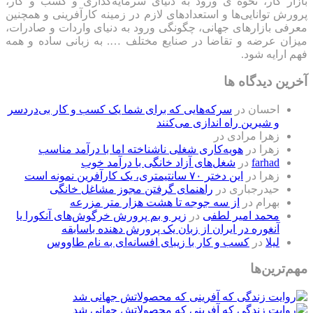
بازار کار، نحوه ی ورود به دنیای سرمایه‌گذاری و کسب و کار،
پرورش توانایی‌ها و استعدادهای لازم در زمینه کارآفرینی و همچنین
معرفی بازارهای جهانی، چگونگی ورود به دنیای واردات و صادرات،
میزان عرضه و تقاضا در صنایع مختلف …. به زبانی ساده و همه
فهم ارایه شود.
آخرین دیدگاه ها
احسان
در
سرکه‌هایی که برای شما یک کسب و کار بی‌دردسر
و شیرین راه اندازی می‌کنند
زهرا مرادی
در
زهرا
در
هویه‌کاری شغلی ناشناخته اما با درآمد مناسب
farhad
در
شغل‌های آزاد خانگی با درآمد خوب
زهرا
در
این دختر ۷۰ سانتیمتری، یک کارآفرین نمونه است
حیدرجباری
در
راهنمای گرفتن مجوز مشاغل خانگی
بهرام
در
از سه جوجه تا هشت هزار متر مزرعه
محمد امیر لطفی
در
زیر و بم پرورش خرگوش‌های آنکورا یا
آنغوره در ایران از زبان یک پرورش دهنده باسابقه
لیلا
در
کسب و کار با زیبای افسانه‌ای به نام طاووس
مهم‌ترین‌ها