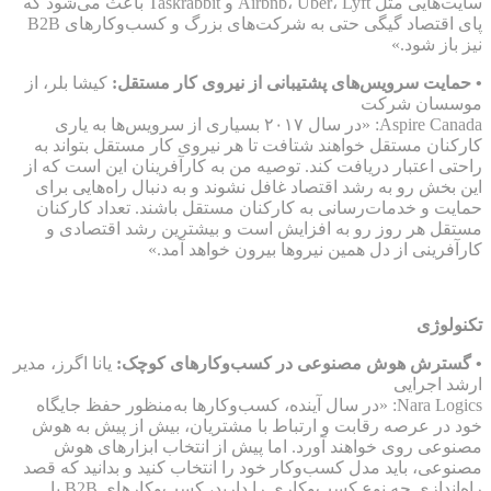
سایت‌هایی مثل Airbnb، Uber، Lyft و Taskrabbit باعث می‌شود که
پای اقتصاد گیگی حتی به شرکت‌های بزرگ و کسب‌وکارهای B2B
نیز باز شود.»
• حمایت سرویس‌های پشتیبانی از نیروی کار مستقل:
کیشا بلر، از
موسسان شرکت
Aspire Canada: «در سال ۲۰۱۷ بسیاری از سرویس‌ها به یاری
کارکنان مستقل خواهند شتافت تا هر نیروی کار مستقل بتواند به
راحتی اعتبار دریافت کند. توصیه من به کارآفرینان این است که از
این بخش رو به رشد اقتصاد غافل نشوند و به دنبال راه‌هایی برای
حمایت و خدمات‌رسانی به کارکنان مستقل باشند. تعداد کارکنان
مستقل هر روز رو به افزایش است و بیشترین رشد اقتصادی و
کارآفرینی از دل همین نیروها بیرون خواهد آمد.»
تکنولوژی
• گسترش هوش مصنوعی در کسب‌وکارهای کوچک:
یانا اگرز، مدیر
ارشد اجرایی
Nara Logics: «در سال آینده، کسب‌وکارها به‌منظور حفظ جایگاه
خود در عرصه رقابت و ارتباط با مشتریان، بیش از پیش به هوش
مصنوعی روی خواهند آورد. اما پیش از انتخاب ابزارهای هوش
مصنوعی، باید مدل کسب‌وکار خود را انتخاب کنید و بدانید که قصد
راه‌اندازی چه نوع کسب‌وکاری را دارید، کسب‌وکارهای B2B یا