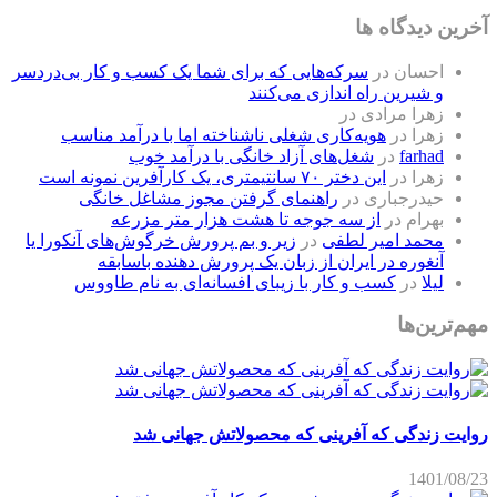
آخرین دیدگاه ها
احسان
در
سرکه‌هایی که برای شما یک کسب و کار بی‌دردسر
و شیرین راه اندازی می‌کنند
زهرا مرادی
در
زهرا
در
هویه‌کاری شغلی ناشناخته اما با درآمد مناسب
farhad
در
شغل‌های آزاد خانگی با درآمد خوب
زهرا
در
این دختر ۷۰ سانتیمتری، یک کارآفرین نمونه است
حیدرجباری
در
راهنمای گرفتن مجوز مشاغل خانگی
بهرام
در
از سه جوجه تا هشت هزار متر مزرعه
محمد امیر لطفی
در
زیر و بم پرورش خرگوش‌های آنکورا یا
آنغوره در ایران از زبان یک پرورش دهنده باسابقه
لیلا
در
کسب و کار با زیبای افسانه‌ای به نام طاووس
مهم‌ترین‌ها
روایت زندگی که آفرینی که محصولاتش جهانی شد
1401/08/23