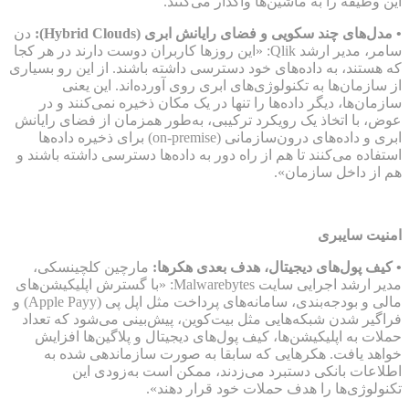
این وظیفه را به ماشین‌ها واگذار می‌کنند.
• مدل‌های چند سکویی و فضای رایانش ابری (Hybrid Clouds):
دن
سامر، مدیر ارشد Qlik: «این روزها کاربران دوست دارند در هر کجا
که هستند، به داده‌های خود دسترسی داشته باشند. از این رو بسیاری
از سازمان‌ها به تکنولوژی‌های ابری روی آورده‌اند. این یعنی
سازمان‌ها، دیگر داده‌ها را تنها در یک مکان ذخیره نمی‌کنند و در
عوض، با اتخاذ یک رویکرد ترکیبی، به‌طور همزمان از فضای رایانش
ابری و داده‌های درون‌سازمانی (on-premise) برای ذخیره داده‌ها
استفاده می‌کنند تا هم از راه دور به داده‌ها دسترسی داشته باشند و
هم از داخل سازمان».
امنیت سایبری
• کیف پول‌های دیجیتال، هدف بعدی هکرها:
مارچین کلچینسکی،
مدیر ارشد اجرایی سایت Malwarebytes: «با گسترش اپلیکیشن‌های
مالی و بودجه‌بندی، سامانه‌های پرداخت مثل اپل پی (Apple Payy) و
فراگیر شدن شبکه‌هایی مثل بیت‌کوین، پیش‌بینی می‌شود که تعداد
حملات به اپلیکیشن‌ها، کیف پول‌های دیجیتال و پلاگین‌ها افزایش
خواهد یافت. هکرهایی که سابقا به صورت سازماندهی شده به
اطلاعات بانکی دستبرد می‌زدند، ممکن است به‌زودی این
تکنولوژی‌ها را هدف حملات خود قرار دهند».