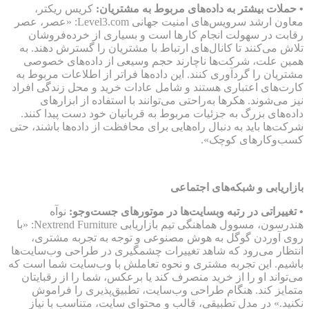
• حملات بیشتر به داده‌های مربوط به مشتریان:
کریس ریکتر،
معاون ارشد سرویس‌های امنیت جهانی Level3.com: «عصر، عصر
رقابت در سهولت انجام کارها است و بسیاری از خرده‌فروشان
تلاش می‌کنند تا کانال‌های ارتباط با مشتریان را گسترش دهند. به
همین علت، شرکت‌ها ناچارند حجم وسیعی از داده‌های خصوصی
مشتریان را گردآوری ‌کنند. این داده‌ها فراتر از اطلاعات مربوط به
کارت‌های اعتباری هستند و شامل عادات خرید و محل زندگی افراد
نیز می‌شوند. هکرها به‌راحتی می‌توانند با استفاده از ابزارهای
داده‌های بزرگ به جزئیات مربوط به قربانیان خود دست پیدا کنند.
شرکت‌ها باید به دنبال راه‌هایی برای محافظت از داده‌ها باشند، حتی
کسب‌وکارهای کوچک».
بازاریابی و شبکه‌های اجتماعی
• تغییراتی در رتبه وب‏سایت‌ها در موتورهای جست‌وجو:
نوآه
هندرسون، مسوول هماهنگی تیم بازاریابی Nextrend Furniture: «با
روی آوردن گوگل به هوش مصنوعی و توجه به تجربه مشتری،
انتظار می‌رود که شاهد تغییرات چشمگیری در طراحی وب‌سایت‌ها
باشیم. این تجربه مشتری و نحوه تعاملش با وب‌سایت شما است که
می‌تواند او را از خرید منصرف کند یا برعکس، شما را از رقبایتان
متمایز کند. هنگام طراحی وب‌سایت، تطبیق‌پذیری را فراموش
نکنید.» در مدل تطبیقی، قالب و محتوای سایت، متناسب با نیاز