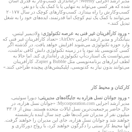
مدیر ارشد اجرایی Weebly: «راه‌اندازی کسب‌وکار به قدری آسان
شده که هر کسی می‌تواند به تنهایی یا با کمک یک یا دو نفر،
کسب‌وکارش را راه بیندازد. کسب‌وکارهای کوچک در سال ۲۰۱۷۷
می‌توانند با کمک یک تیم کوچک اما قدرتمند، ایده‌های خود را به شغل
تبدیل کنند.»
• ورود کارآفرینان غیر فنی به عرصه تکنولوژی:
ولادیمیر لیتس،
بنیانگذار و مدیر ارشد اجرایی AirDev: «تعداد کارآفرینان غیر فنی که
وارد حوزه تکنولوژی می‌شوند افزایش خواهد یافت. در گذشته اگر
کسی کدنویسی بلد نبود یا در زمینه تکنولوژی دانش کافی نداشت،
نمی‌توانست یک استارت‌آپ تکنولوژی راه‌اندازی کند. اما حالا به
لطف ابزارهای برنامه‌نویسی مثل Bubble و Zapier، کارآفرینان
می‌توانند بدون نیاز به کدنویسی، اپلیکیشن‌های پیچیده طراحی کنند.»
کارکنان و محیط کار
• ورود جوانان نسل هزاره به جایگاه‌های مدیریتی:
دبورا سوئینی،
مدیر ارشد اجرایی Mycorporation.com: «جوانان نسل هزاره، در
حال حاضر پرجمعیت‌ترین نسل ایالات متحده هستند. بیش از ۶/ ۳۳
میلیون نفر از مدیران شرکت‌ها طی چند سال آینده بازنشسته
خواهند شد و جوانان نسل هزاره، جای این مدیران را خواهند گرفت.
آنها محیط کار سنتی را دگرگون خواهند کرد، با رواج دورکاری و
مشاغل مستقل».