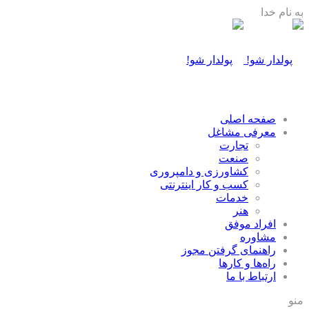
به نام خدا
صفحه اصلی
معرفی مشاغل
تجارت
صنعت
كشاورزی و دامپروری
كسب و كار اينترنتی
خدمات
هنر
افراد موفق
مشاوره
راهنمای گرفتن مجوز
راه‌ها و كارها
ارتباط با ما
منو