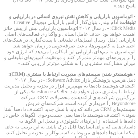
پاسخ دهد.»
• اتوماسیون بازاریابی و کاهش نقش نیروی انسانی در بازاریابی و
تبلیغات:
آدام بیندر، بنیان‌گذار آژانس بازاریابی دیجیتال Creative
Click Media: «در سال ۲۰۱۷ اتوماسیون بازاریابی بیش از پیش حائز
اهمیت خواهد بود. حذف عامل انسانی و واگذاری فعالیت‌های اصلی
بازاریابی (مثل ارسال ایمیل‌های تبلیغاتی یا پست‌گذاری در شبکه‌های
اجتماعی) به کامپیوترها، باعث صرفه‌جویی در زمان خواهد شد.
اتوماسیون به تیم‌های بازاریابی این امکان را می‌دهد که انرژی خود
را بر پروژه‌های مهم‌تر متمرکز کنند و موفقیت کمپین‌های تبلیغاتی و
میزان مشارکت مشتریان را به شکلی موثرتر ارزیابی کنند.»
• هوشمندتر شدن سیستم‌های مدیریت ارتباط با مشتری (CRM):
دنیل هریس، پژوهشگر بازار Software Advice: «در سال ۲۰۱۷
اکتشاف هوشمند داده‌ها به مهم‌ترین ابزار در تجزیه و تحلیل مدیریت
ارتباط با مشتری تبدیل خواهد شد. حالا که Salesforcee، یکی از
بزرگ‌ترین شرکت‌های ارائه‌دهنده محصولات CRM، شرکت
Beyondcore را خریداری کرده است، شرکت‌های فروش
سیستم‌های CRM می‌دانند که باید با نسل جدید اکتشاف داده‌ها آشنا
شوند.» اکتشاف هوشمند داده‌ها یعنی جست‌وجوی الگوهای خاص در
داده‌ها با استفاده از ابزارهای تکنولوژی و تبدیل این الگوها به
داستان‌هایی که برای انسان‌ها قابل درک باشد. به این ترتیب به جای
اینکه انسان‌ها داده‌های مربوط به کسب‌وکار را تجزیه و تحلیل کنند،