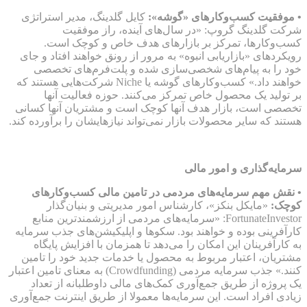
• موفقیت کسب‌وکارهای «گوشه»:
کایل گلدینگ، مدیر استراتژی
شرکت گلدینگ گروپ: «در سال‌های آینده، راز موفقیت
کسب‌وکارها، تمرکز بر بازارهای هدف خاص و کوچک است.
رویکردهای «بازاریابی انبوه» به مرور از رونق خواهند افتاد و جای
خود را به پیام‌های شخصی‌سازی شده و پلت‌فرم‌های تخصصی
خواهند داد.» کسب‌وکارهای گوشه یا Niche شرکت‌هایی هستند که
بر تولید یک محصول خاص تمرکز می‌کنند. حوزه فعالیت آنها
تخصصی است، بازار هدف آنها کوچک است و مشتریان آنها کسانی‌
هستند که سایر محصولات بازار نمی‌تواند نیازهایشان را برآورده کند.
سرمایه‌گذاری و امور مالی
• نقش مهم سرمایه‌های مردمی در تامین مالی کسب‌وکارهای
کوچک:
«مایکل بنکز»، کارشناس امور مدیریتی و بنیان‌گذار
FortunateInvestor: «سرمایه‌های مردمی از ارزشمندترین منابع
کارآفرینی بوده و خواهند بود. سکوها و اپلیکیشن‌های جذب سرمایه
به کارآفرینان این امکان را می‌دهد تا همزمان با افزایش پایگاه
مشتریان، اعتبار مربوط به محصول یا خدمات جدید خود را تامین
کنند.» جذب سرمایه‌ مردمی (Crowdfunding) به معنای تامین اعتبار
یک پروژه از طریق جمع‌آوری کمک‌های مالی داوطلبانه از تعداد
زیادی افراد است. این سرمایه‌ها معمولا از طریق اینترنت جمع‌آوری