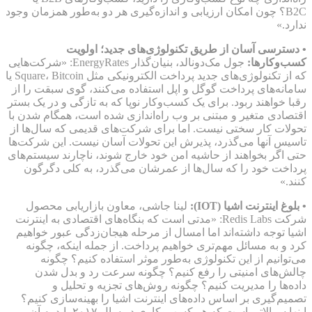
B2C؟ چون امکان ارزیابی و اندازه‌گیری هر دو به‌طور همزمان وجود
ندارد.»
• دسترسی آسان از طریق تکنولوژی‌های جدید؛ اولویت
کسب‌وکارها:
جول مک‌دونالد، بنیان‌گذار EnergyRates: «شرکت‌هایی
که از تکنولوژی‌های جدید پرداخت الکترونیکی مثل Square، Bitcoin یا
سامانه‌های پرداخت گوگل و اپل استفاده می‌کنند، گوی سبقت را از
رقبا خواهند ربود. برای یک کسب‌وکار نوپا که به تازگی و در یک بستر
اقتصادی متغیر و مبتنی بر وب راه‌اندازی شده است، همگام شدن با
تحولات کار سختی نیست. اما برای شرکت‌های قدیمی که سال‌ها از
تاسیس آنها می‌گذرد، پذیرش این تحولات آسان نیست. این شرکت‌ها
حتی اگر بخواهند از حاشیه امن خود خارج شوند، ناچارند سیستم‌های
پرداخت خود را که سال‌ها از عمرشان می‌گذرد، به کلی دگرگون
کنند.»
• بلوغ اینترنت اشیا (IOT):
لینا جاشی، معاون بازاریابی محصول
شرکت Redis Labs: «مدتی است که بنگاه‌های اقتصادی به اینترنت
اشیا توجه داشته‌اند اما امسال از مرحله هیجان‌زدگی عبور خواهیم
کرد و به مسائل مهم‌تری خواهیم پرداخت. از جمله اینکه، چگونه
می‌توانیم از این تکنولوژی به‌طور موثر استفاده کنیم؟ چگونه
چالش‌های امنیتی را رفع کنیم؟ چگونه سرعت رد و بدل شدن
داده‌ها را مدیریت کنیم؟ چگونه روش‌های تجزیه و تحلیل و
تصمیم‌گیری بر اساس داده‌های اینترنت اشیا را بهینه‌سازی کنیم؟
اینها سوالاتی است که هر کسب‌وکاری در سال ۲۰۱۷ باید به آن