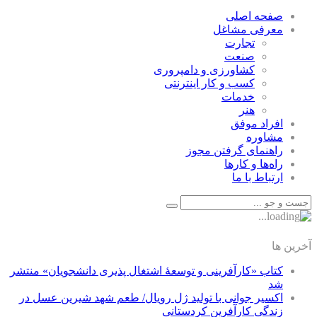
صفحه اصلی
معرفی مشاغل
تجارت
صنعت
كشاورزی و دامپروری
كسب و كار اينترنتی
خدمات
هنر
افراد موفق
مشاوره
راهنمای گرفتن مجوز
راه‌ها و كارها
ارتباط با ما
آخرین ها
کتاب «کارآفرینی و توسعۀ اشتغال پذیری دانشجویان» منتشر
شد
اکسیر جوانی با تولید ژل رویال/ طعم شهد شیرین عسل‌ در
زندگی کارآفرین کردستانی