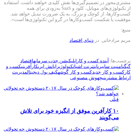
مشتری‌محور در تصمیم‌گیری‌ها نقش کلیدی خواهند داشت. استفاده
از تکنولوژی‌های موبایل، کلود و SaaS به‌زودی برای همه
کسب‌وکارها، از کوچک و بزرگ، به یک ضرورت تبدیل خواهد شد.
موفقیت یا شکست کسب‌وکارها در گرو این تکنولوژی‌ها است».
منبع:
مریم مرادخانی در
دنیای اقتصاد
برچسب‌ها:
آینده کسب و کار
اپلیکیشن جذب سرمایه
اقتصاد
گیگی
امنیت سایبری
اینترنت اشیا
تکنولوژی
رایانش ابری
کارآفرینی
کسب و
کار
کسب و کار جدید
کسب و کار گوشه
کیف پول دیجیتال
مدیریت
ارتباط مشتری
نیچ
هوش مصنوعی
قبلی
۱۰ کارآفرین موفق از انگیزه خود برای تلاش
می‌گویند