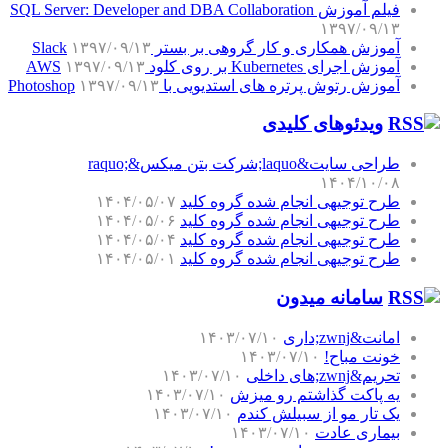
فیلم آموزش SQL Server: Developer and DBA Collaboration
۱۳۹۷/۰۹/۱۳
آموزش همکاری و کار گروهی بر بستر Slack
۱۳۹۷/۰۹/۱۳
آموزش اجرای Kubernetes بر روی کلود AWS
۱۳۹۷/۰۹/۱۳
آموزش رتوش پرتره های استدیویی با Photoshop
۱۳۹۷/۰۹/۱۳
ویدئوهای کلیدی
طراحی سایت&laquo;شرکت بتن میکس&raquo;
۱۴۰۴/۱۰/۰۸
طرح توجیهی انجام شده گروه کلید
۱۴۰۴/۰۵/۰۷
طرح توجیهی انجام شده گروه کلید
۱۴۰۴/۰۵/۰۶
طرح توجیهی انجام شده گروه کلید
۱۴۰۴/۰۵/۰۴
طرح توجیهی انجام شده گروه کلید
۱۴۰۴/۰۵/۰۱
سامانه میدون
امانت&zwnj;داری
۱۴۰۳/۰۷/۱۰
خونت مباح!
۱۴۰۳/۰۷/۱۰
تحریم&zwnj;های داخلی
۱۴۰۳/۰۷/۱۰
یه پاکت گذاشتم رو میزش
۱۴۰۳/۰۷/۱۰
یک تار مو از سبیلش کندم
۱۴۰۳/۰۷/۱۰
بیماری عادت
۱۴۰۳/۰۷/۱۰