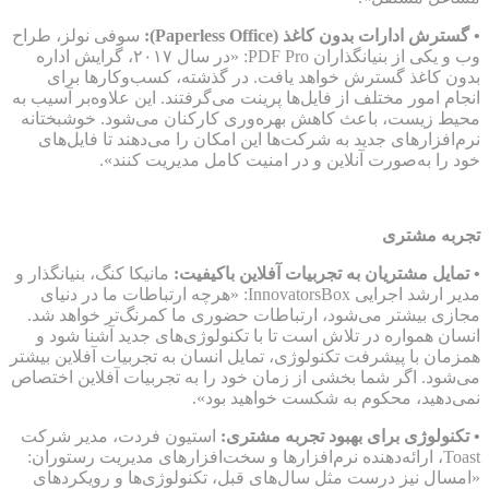
• گسترش ادارات بدون کاغذ (Paperless Office):
سوفی نولز، طراح
وب و یکی از بنیانگذاران PDF Pro: «در سال ۲۰۱۷، گرایش اداره
بدون کاغذ گسترش خواهد یافت. در گذشته، کسب‌وکارها برای
انجام امور مختلف از فایل‌ها پرینت می‌گرفتند. این علاوه‌بر آسیب به
محیط زیست، باعث کاهش بهره‌وری کارکنان می‌شود. خوشبختانه
نرم‌افزارهای جدید به شرکت‌ها این امکان را می‌دهند تا فایل‌های
خود را به‌صورت آنلاین و در امنیت کامل مدیریت کنند».
تجربه مشتری
• تمایل مشتریان به تجربیات آفلاین باکیفیت:
مانیکا کنگ، بنیانگذار و
مدیر ارشد اجرایی InnovatorsBox: «هرچه ارتباطات ما در دنیای
مجازی بیشتر می‌شود، ارتباطات حضوری ما کمرنگ‌تر خواهد شد.
انسان همواره در تلاش است تا با تکنولوژی‌های جدید آشنا شود و
همزمان با پیشرفت تکنولوژی، تمایل انسان به تجربیات آفلاین بیشتر
می‌شود. اگر شما بخشی از زمان خود را به تجربیات آفلاین اختصاص
نمی‌دهید، محکوم به شکست خواهید بود».
• تکنولوژی برای بهبود تجربه مشتری:
استیون فردت، مدیر شرکت
Toast، ارائه‌دهنده نرم‌افزارها و سخت‌افزارهای مدیریت رستوران:
«امسال نیز درست مثل سال‌های قبل، تکنولوژی‌ها و رویکردهای