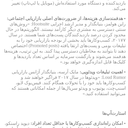
بازدیدکننده و دستگاه مورد استفاده‌اش (موبایل یا لپ‌تاپ) تغییر
می‌کند.
• هدفمندسازی هزینه‌ها، از ضرورت‌های اصلی بازاریابی اجتماعی:
راین هولمز، بنیانگذار و مدیر ارشد اجرایی Hootsuite: «روش‌های
سنتی دسترسی به مشتری دیگر کارآمد نیستند. الگوریتم‌ها در حال
محدود کردن درصد بازدیدکنندگان پست‌های شما هستند. در سال
۲۰۱۷۷، کسب‌وکارها باید بخشی از بودجه بازاریابی خود را به
تبلیغات بومی و پست‌های ارتقا یافته (Promoted posts) اختصاص
دهند تا بتوانند به مخاطبان دسترسی پیدا کنند. به این ترتیب، هزینه‌ها
هدفمند می‌شوند و بازگشت سرمایه بر اساس تعداد بازدیدها و
کلیک‌ها قابل اندازه‌گیری خواهد بود.»
• اهمیت تبلیغات ویدئویی:
مایک آرسه، بنیانگذار آژانس بازاریابی
Loud Rumor: «ویدئوها در سال ۲۰۱۷ فراگیر خواهند شد و
کسب‌وکارها باید خود را با تحولات همگام کنند. فیس‌بوک لایو،
اسنپ‌چت، یوتیوب و ویدئو سریال‌ها از جمله امکاناتی هستند که
می‌توانید استفاده کنید.»
استارت‌آپ‌ها
• امکان راه‌اندازی کسب‌وکارها با حداقل تعداد افراد:
دیوید راسنکو،