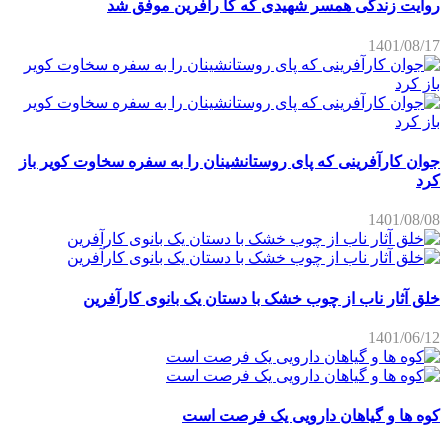
روایت زندگی همسر شهیدی که کا رآفرین موفق شد
1401/08/17
جوان کارآفرینی که پای روستانشینان را به سفره سخاوت کویر باز
کرد
1401/08/08
خلق آثار ناب از چوب خشک با دستان یک بانوی کارآفرین
1401/06/12
کوه ها و گیاهان دارویی یک فرصت است