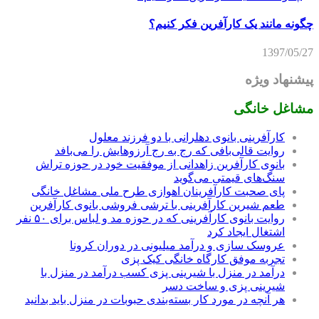
چگونه مانند یک کارآفرین فکر کنیم؟
1397/05/27
پیشنهاد ویژه
مشاغل خانگی
کارآفرینی بانوی دهلرانی با دو فرزند معلول
روایت قالی‌بافی که رج به رج آرزوهایش را می‌بافد
بانوی کارآفرین زاهدانی از موفقیت خود در حوزه تراش
سنگ‌های قیمتی می‌گوید
پای صحبت کارآفرینان اهوازی طرح ملی مشاغل خانگی
طعم شیرین کارآفرینی با ترشی فروشی بانوی کارآفرین
روایت بانوی کارآفرینی که در حوزه مد و لباس برای ۵۰ نفر
اشتغال ایجاد کرد
عروسک سازی و درآمد میلیونی در دوران کرونا
تجربه موفق کارگاه خانگی کیک پزی
درآمد در منزل با شیرینی پزی کسب درآمد در منزل با
شیرینی پزی و ساخت دسر
هر آنچه در مورد کار بسته‌بندی حبوبات در منزل باید بدانید