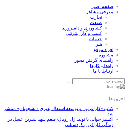
صفحه اصلی
معرفی مشاغل
تجارت
صنعت
كشاورزی و دامپروری
كسب و كار اينترنتی
خدمات
هنر
افراد موفق
مشاوره
راهنمای گرفتن مجوز
راه‌ها و كارها
ارتباط با ما
آخرین ها
کتاب «کارآفرینی و توسعۀ اشتغال پذیری دانشجویان» منتشر
شد
اکسیر جوانی با تولید ژل رویال/ طعم شهد شیرین عسل‌ در
زندگی کارآفرین کردستانی