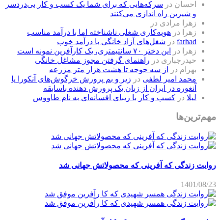
احسان
در
سرکه‌هایی که برای شما یک کسب و کار بی‌دردسر
و شیرین راه اندازی می‌کنند
زهرا مرادی
در
زهرا
در
هویه‌کاری شغلی ناشناخته اما با درآمد مناسب
farhad
در
شغل‌های آزاد خانگی با درآمد خوب
زهرا
در
این دختر ۷۰ سانتیمتری، یک کارآفرین نمونه است
حیدرجباری
در
راهنمای گرفتن مجوز مشاغل خانگی
بهرام
در
از سه جوجه تا هشت هزار متر مزرعه
محمد امیر لطفی
در
زیر و بم پرورش خرگوش‌های آنکورا یا
آنغوره در ایران از زبان یک پرورش دهنده باسابقه
لیلا
در
کسب و کار با زیبای افسانه‌ای به نام طاووس
مهم‌ترین‌ها
روایت زندگی که آفرینی که محصولاتش جهانی شد
1401/08/23