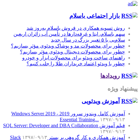
بازار اجتماعی باسلام
روش تسویه همکاری در فروش باسلام به‌روز شد
سهم باسلام، ایتا و غرفه‌دارها در تأمین آب زائران اربعین
سلام‌پی با ۵ تغییر بزرگ در سال جدید
چطور برای محصولات مد و پوشاک ویدئوی مؤثر بسازیم؟
چطور برای محصولات دیجیتال ویدئوی مؤثر بسازیم؟
راهنمای ساخت ویدئو برای محصولات ابزار و خودرو
چطور با ویدئو اعتماد خریداران طلا را جلب کنیم؟
رویدادها
پیشنهاد ویژه
آموزش‌ ویدئویی
آموزش کامل ویندوز سرور 2019 - Windows Server 2019
Essential Training...
۱۳۹۷/۰۹/۱۳
فیلم آموزش SQL Server: Developer and DBA Collaboration
۱۳۹۷/۰۹/۱۳
آموزش همکاری و کار گروهی بر بستر Slack
۱۳۹۷/۰۹/۱۳