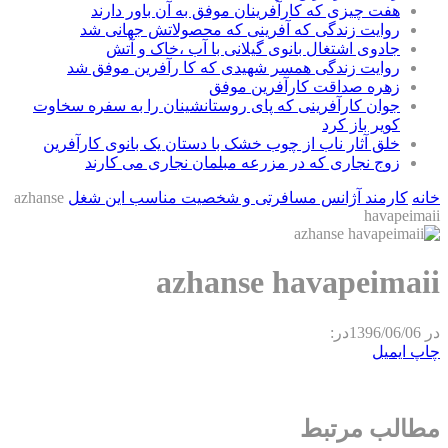
هفت چیزی که کارآفرینان موفق به آن باور دارند
روایت زندگی که آفرینی که محصولاتش جهانی شد
جادوی اشتغال بانوی گیلانی با آب ،خاک و آتش
روایت زندگی همسر شهیدی که کا رآفرین موفق شد
زهره صداقت کارآفرین موفق
جوان کارآفرینی که پای روستانشینان را به سفره سخاوت
کویر باز کرد
خلق آثار ناب از چوب خشک با دستان یک بانوی کارآفرین
زوج نجاری که در مزرعه مبلمان نجاری می کارند
خانه
کارمند آژانس مسافرتی و شخصیت مناسب این شغل
azhanse
havapeimaii
azhanse havapeimaii
در
1396/06/06
در:
چاپ
ایمیل
مطالب مرتبط