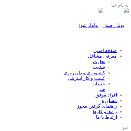
به نام خدا
صفحه اصلی
معرفی مشاغل
تجارت
صنعت
كشاورزی و دامپروری
كسب و كار اينترنتی
خدمات
هنر
افراد موفق
مشاوره
راهنمای گرفتن مجوز
راه‌ها و كارها
ارتباط با ما
منو