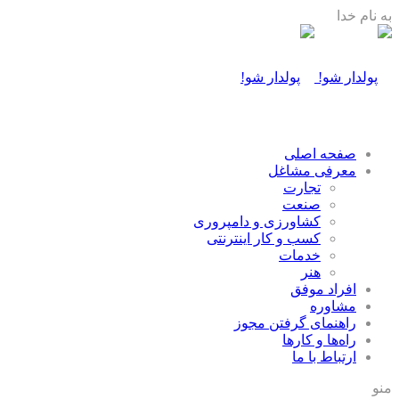
به نام خدا
صفحه اصلی
معرفی مشاغل
تجارت
صنعت
كشاورزی و دامپروری
كسب و كار اينترنتی
خدمات
هنر
افراد موفق
مشاوره
راهنمای گرفتن مجوز
راه‌ها و كارها
ارتباط با ما
منو