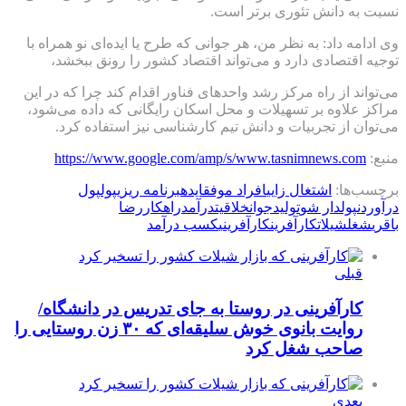
نسبت به دانش تئوری برتر است.
وی ادامه داد: به نظر من، هر جوانی که طرح یا ایده‌ای نو همراه با
توجیه اقتصادی دارد و می‌تواند اقتصاد کشور را رونق ببخشد،
می‌تواند از راه مرکز رشد واحدهای فناور اقدام کند چرا که در این
مراکز علاوه بر تسهیلات و محل اسکان رایگانی که داده می‌شود،
می‌توان از تجربیات و دانش تیم کارشناسی نیز استفاده کرد.
منبع:
https://www.google.com/amp/s/www.tasnimnews.com
برچسب‌ها:
اشتغال زایی
افراد موفق
ایده
برنامه ریزی
پول
پول
درآوردن
پولدار شو
تولید
جوان
خلاقیت
درآمد
راهکار
رضا
باقری
شغل
شیلات
کارآفرین
کارآفرینی
کسب درآمد
قبلی
کارآفرینی در روستا به جای تدریس در دانشگاه/
روایت بانوی خوش سلیقه‌ای که ۳۰ زن روستایی را
صاحب شغل کرد
بعدی