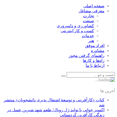
صفحه اصلی
معرفی مشاغل
تجارت
صنعت
كشاورزی و دامپروری
كسب و كار اينترنتی
خدمات
هنر
افراد موفق
مشاوره
راهنمای گرفتن مجوز
راه‌ها و كارها
ارتباط با ما
آخرین ها
کتاب «کارآفرینی و توسعۀ اشتغال پذیری دانشجویان» منتشر
شد
اکسیر جوانی با تولید ژل رویال/ طعم شهد شیرین عسل‌ در
زندگی کارآفرین کردستانی