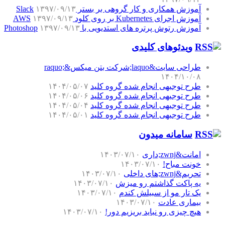
آموزش همکاری و کار گروهی بر بستر Slack
۱۳۹۷/۰۹/۱۳
آموزش اجرای Kubernetes بر روی کلود AWS
۱۳۹۷/۰۹/۱۳
آموزش رتوش پرتره های استدیویی با Photoshop
۱۳۹۷/۰۹/۱۳
ویدئوهای کلیدی
طراحی سایت&laquo;شرکت بتن میکس&raquo;
۱۴۰۴/۱۰/۰۸
طرح توجیهی انجام شده گروه کلید
۱۴۰۴/۰۵/۰۷
طرح توجیهی انجام شده گروه کلید
۱۴۰۴/۰۵/۰۶
طرح توجیهی انجام شده گروه کلید
۱۴۰۴/۰۵/۰۴
طرح توجیهی انجام شده گروه کلید
۱۴۰۴/۰۵/۰۱
سامانه میدون
امانت&zwnj;داری
۱۴۰۳/۰۷/۱۰
خونت مباح!
۱۴۰۳/۰۷/۱۰
تحریم&zwnj;های داخلی
۱۴۰۳/۰۷/۱۰
یه پاکت گذاشتم رو میزش
۱۴۰۳/۰۷/۱۰
یک تار مو از سبیلش کندم
۱۴۰۳/۰۷/۱۰
بیماری عادت
۱۴۰۳/۰۷/۱۰
هیچ چیزی رو نباید بریزیم دور!
۱۴۰۳/۰۷/۱۰