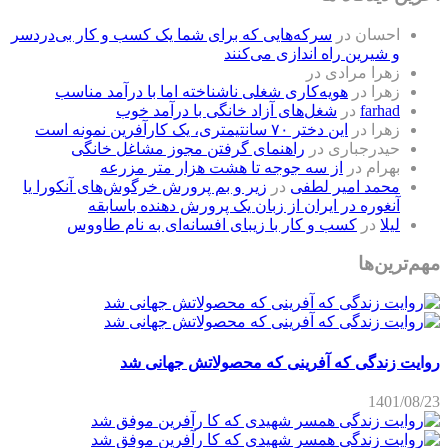
احسان
در
سرکه‌هایی که برای شما یک کسب و کار بی‌دردسر
و شیرین راه اندازی می‌کنند
زهرا مرادی
در
زهرا
در
هویه‌کاری شغلی ناشناخته اما با درآمد مناسب
farhad
در
شغل‌های آزاد خانگی با درآمد خوب
زهرا
در
این دختر ۷۰ سانتیمتری، یک کارآفرین نمونه است
حیدرجباری
در
راهنمای گرفتن مجوز مشاغل خانگی
بهرام
در
از سه جوجه تا هشت هزار متر مزرعه
محمد امیر لطفی
در
زیر و بم پرورش خرگوش‌های آنکورا یا
آنغوره در ایران از زبان یک پرورش دهنده باسابقه
لیلا
در
کسب و کار با زیبای افسانه‌ای به نام طاووس
مهم‌ترین‌ها
روایت زندگی که آفرینی که محصولاتش جهانی شد
1401/08/23