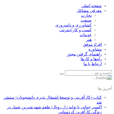
صفحه اصلی
معرفی مشاغل
تجارت
صنعت
كشاورزی و دامپروری
كسب و كار اينترنتی
خدمات
هنر
افراد موفق
مشاوره
راهنمای گرفتن مجوز
راه‌ها و كارها
ارتباط با ما
آخرین ها
کتاب «کارآفرینی و توسعۀ اشتغال پذیری دانشجویان» منتشر
شد
اکسیر جوانی با تولید ژل رویال/ طعم شهد شیرین عسل‌ در
زندگی کارآفرین کردستانی