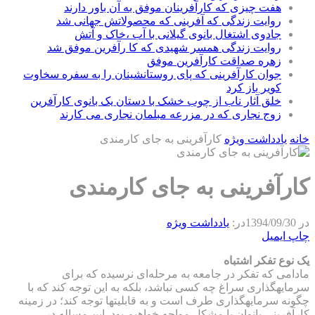
هفت چیزی که کارآفرینان موفق به آن باور دارند
روایت زندگی که آفرینی که محصولاتش جهانی شد
جادوی اشتغال بانوی گیلانی با آب ،خاک و آتش
روایت زندگی همسر شهیدی که کا رآفرین موفق شد
زهره صداقت کارآفرین موفق
جوان کارآفرینی که پای روستانشینان را به سفره سخاوت
کویر باز کرد
خلق آثار ناب از چوب خشک با دستان یک بانوی کارآفرین
زوج نجاری که در مزرعه مبلمان نجاری می کارند
خانه
يادداشت ويژه
کارآفرینی به جای کارمندی
کارآفرینی به جای کارمندی
در
1394/09/30
در:
يادداشت ويژه
چاپ
ایمیل
یک نوع تفکر اشتباه
مادامی که تفکر در جامعه به مرحله‌ای نرسیده که برای
سرمایه‎گذاری سراغ چه کسی نباشد، بلکه به این توجه کند که با
چگونه سرمایه‎گذاری‎ طرف است و به قابلیت‎ها توجه کند؛ در زمینه
کارآفرینی بانوان با مشکل مواجه خواهیم بود. این مساله در