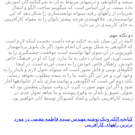
می‎شد و الگودهی و درس‎های مربوط به آن به شرکت‎کنندگان آموزش
داده می‎شد. بر این اساس است که می‎گوییم ساخت الگو و انتقال
تجربیات از راه‎های رفته می‎تواند توانمندسازی را شکل دهد که این
توانمندسازی، علاقه‎مندی هرچه بیشتر بانوان را به مقوله کارآفرینی
به جای کارمندی در پی دارد.
دو نکته مهم
البته در این میان باید به ۲نکته توجه داشت. نخست این‎که لازم است
که الگودهی به شکل بومی آن انجام شود. اگر یک بانوی برنامه‎ساز
تلویزیونی در آن سوی آب‎ها توانسته است موفقیت چشمگیری را به
دست آورد، این چندان دخلی به ما ندارد. چرا که او در فرهنگ خاص
خودش، راهکار خاص خودش را به دست آورده است. در این‎جا
الگوهای بومی و قابل تصور است که می‎تواند تحول لازم و پایدار را به
وجود آورد و جز این اگر باشد ما را به نتیجه مطلوب نخواهد رساند.
نکته دوم این است که الگودهی و توانمندسازی باید از خانواده‎ها آغاز
شود و اگر این مهم صورت گیرد، آن وقت می‎توان مطمئن بود که
تحولی عمیق و پایدار به وقوع پیوسته و ما شاهد تحول جدی در
زمینه کارآفرینی بانوان و ایجاد کسب‎وکار توسط آنان خواهیم بود.
کتابچه الکترونیک نوشته مهندس سیده فاطمه مقیمی در مورد
برترین راههای کارآفرینی