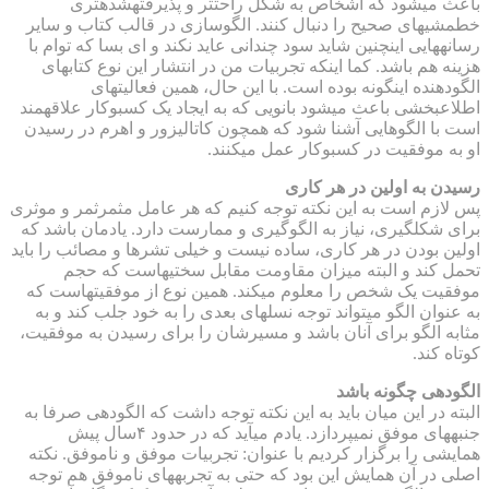
باعث می‎شود که اشخاص به شکل راحت‎تر و پذیرفته‎شده‎تری
خط‎مشی‎های صحیح را دنبال کنند. الگوسازی در قالب کتاب و سایر
رسانه‎هایی این‎چنین شاید سود چندانی عاید نکند و ای بسا که توام با
هزینه هم باشد. کما این‎که تجربیات من در انتشار این نوع کتاب‎های
الگودهنده این‎گونه بوده است. با این حال، همین فعالیت‎های
اطلاع‎بخشی باعث می‎شود بانویی که به ایجاد یک کسب‎وکار علاقه‎مند
است با الگوهایی آشنا شود که همچون کاتالیزور و اهرم در رسیدن
او به موفقیت در کسب‎وکار عمل می‎کنند.
رسیدن به اولین در هر کاری
پس لازم است به این نکته توجه کنیم که هر عامل مثمرثمر و موثری
برای شکل‎گیری، نیاز به الگوگیری و ممارست دارد. یادمان باشد که
اولین بودن در هر کاری، ساده نیست و خیلی تشرها و مصائب را باید
تحمل کند و البته میزان مقاومت مقابل سختی‎هاست که حجم
موفقیت یک شخص را معلوم می‎کند. همین نوع از موفقیت‎هاست که
به عنوان الگو می‎تواند توجه نسل‎های بعدی را به خود جلب کند و به
مثابه الگو برای آنان باشد و مسیرشان را برای رسیدن به موفقیت،
کوتاه کند.
الگودهی چگونه باشد
البته در این میان باید به این نکته توجه داشت که الگودهی صرفا به
جنبه‎های موفق نمی‎پردازد. یادم می‎آید که در حدود ۴سال پیش
همایشی را برگزار کردیم با عنوان: تجربیات موفق و ناموفق. نکته
اصلی در آن همایش این بود که حتی به تجربه‎های ناموفق هم توجه