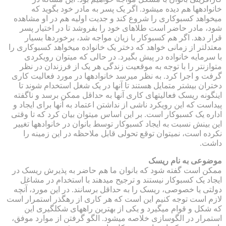
خانواده‎ها هم دیده می‎شود. اگر یک پسر به مادر خود بگوید که
می‎خواهد کسب‎وکاری را شروع کند و جدیت اولیه هم در او مشاهده
شود، مادر حاضر است طلاهای خود را بفروشد تا در اختیار پسر
قرار دهد. اگر هم کسب‎وکار با زیان مواجه شد، برخوردها بسیار
معتدل‎تر از زمانی خواهد که دختر یک خانواده می‎خواهد کسب‎وکاری را
با سرمایه خانواده در پیش بگیرد. در حالی که می‎توان رویکردی
متوازن‎تر را با توجه به موقعیت زندگی هر یک از فرزندان در نظر
گرفت و اجرا کرد. به نظر می‎رسد خانواده‎ها در مورد فعالیت کاری
دختران بیشتر متمایل هستند تا آن‎ها در یک شغل استخدام شوند تا
این‎گونه ریسک فعالیت‎های کاری آن‎ها به حداقل ممکن برسد و ناگفته
پیداست که این رویکرد ناشی از نداشتن اعتماد به آن‎ها برای ایجاد و
اداره یک کسب‎وکار است. بر این اساس می‎توان بیان کرد که تا وقتی
این بینش نسبت به ایجاد کسب‎وکار توسط بانوان در خانواده‎ها تغییر
نکرده است، نمی‎توان توقع تحولی قابل ملاحظه در این زمینه را
داشت.
موضوعی به نام ریسک
ممکن است گفته شود که بانوان ما هم حاضر به پذیرش ریسک در
ایجاد یک کسب‎وکار نیستند و ترجیح می‎دهند با استخدام در مشاغل
دولتی یا خصوصی، ریسک را به حداقل برسانند. در این مورد، آن‎چه
لازم است توجه کنیم این است که هر کاری از رهگذر استمرار است
که شکل و قوام می‎گیرد و یکی از بهترین راه‎های شکل‎گیری این
استمرار در الگوسازی خلاصه می‎شود. الگو گرفتن از موارد موفق،