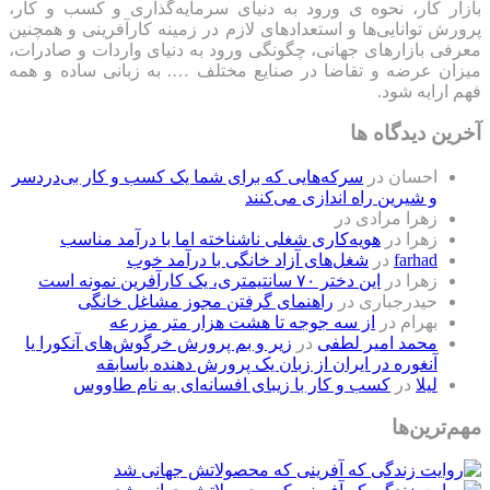
بازار کار، نحوه ی ورود به دنیای سرمایه‌گذاری و کسب و کار،
پرورش توانایی‌ها و استعدادهای لازم در زمینه کارآفرینی و همچنین
معرفی بازارهای جهانی، چگونگی ورود به دنیای واردات و صادرات،
میزان عرضه و تقاضا در صنایع مختلف …. به زبانی ساده و همه
فهم ارایه شود.
آخرین دیدگاه ها
احسان
در
سرکه‌هایی که برای شما یک کسب و کار بی‌دردسر
و شیرین راه اندازی می‌کنند
زهرا مرادی
در
زهرا
در
هویه‌کاری شغلی ناشناخته اما با درآمد مناسب
farhad
در
شغل‌های آزاد خانگی با درآمد خوب
زهرا
در
این دختر ۷۰ سانتیمتری، یک کارآفرین نمونه است
حیدرجباری
در
راهنمای گرفتن مجوز مشاغل خانگی
بهرام
در
از سه جوجه تا هشت هزار متر مزرعه
محمد امیر لطفی
در
زیر و بم پرورش خرگوش‌های آنکورا یا
آنغوره در ایران از زبان یک پرورش دهنده باسابقه
لیلا
در
کسب و کار با زیبای افسانه‌ای به نام طاووس
مهم‌ترین‌ها