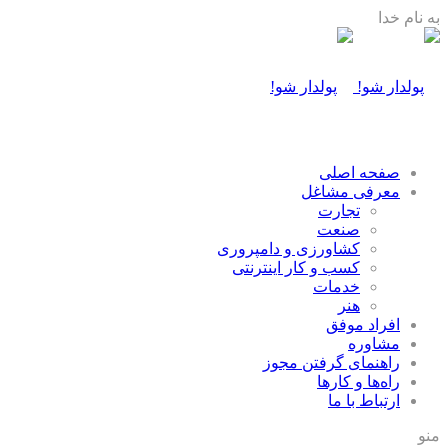
به نام خدا
صفحه اصلی
معرفی مشاغل
تجارت
صنعت
كشاورزی و دامپروری
كسب و كار اينترنتی
خدمات
هنر
افراد موفق
مشاوره
راهنمای گرفتن مجوز
راه‌ها و كارها
ارتباط با ما
منو