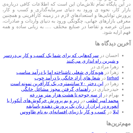
در این پایگاه تمام تلاش‌مان این است که ‌اطلاعات کافی درباره‌ی
بازار کار، نحوه ی ورود به دنیای سرمایه‌گذاری و کسب و کار،
پرورش توانایی‌ها و استعدادهای لازم در زمینه کارآفرینی و همچنین
معرفی بازارهای جهانی، چگونگی ورود به دنیای واردات و صادرات،
میزان عرضه و تقاضا در صنایع مختلف …. به زبانی ساده و همه
فهم ارایه شود.
آخرین دیدگاه ها
احسان
در
سرکه‌هایی که برای شما یک کسب و کار بی‌دردسر
و شیرین راه اندازی می‌کنند
زهرا مرادی
در
زهرا
در
هویه‌کاری شغلی ناشناخته اما با درآمد مناسب
farhad
در
شغل‌های آزاد خانگی با درآمد خوب
زهرا
در
این دختر ۷۰ سانتیمتری، یک کارآفرین نمونه است
حیدرجباری
در
راهنمای گرفتن مجوز مشاغل خانگی
بهرام
در
از سه جوجه تا هشت هزار متر مزرعه
محمد امیر لطفی
در
زیر و بم پرورش خرگوش‌های آنکورا یا
آنغوره در ایران از زبان یک پرورش دهنده باسابقه
لیلا
در
کسب و کار با زیبای افسانه‌ای به نام طاووس
مهم‌ترین‌ها