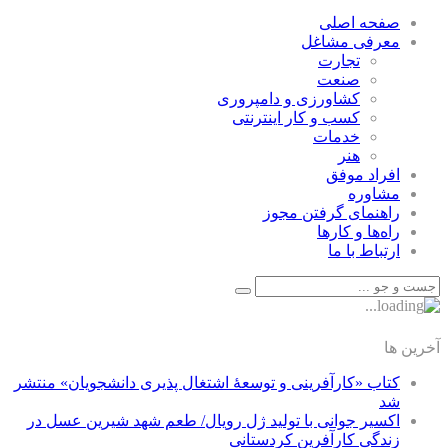
صفحه اصلی
معرفی مشاغل
تجارت
صنعت
كشاورزی و دامپروری
كسب و كار اينترنتی
خدمات
هنر
افراد موفق
مشاوره
راهنمای گرفتن مجوز
راه‌ها و كارها
ارتباط با ما
آخرین ها
کتاب «کارآفرینی و توسعۀ اشتغال پذیری دانشجویان» منتشر
شد
اکسیر جوانی با تولید ژل رویال/ طعم شهد شیرین عسل‌ در
زندگی کارآفرین کردستانی