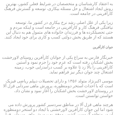
به اعتقاد کارشناسان و متخصصان در شرایط فعلی کشور، بهترین
روش ایجاد اشتغال و حل مسئله بیکاری، توسعه و گسترش فرهنگ
کارآفرینی در جامعه است.
زیرا یکی از علل اصلی رشد نرخ بیکاری در کشور ما، توسعه
نیافتگی فرهنگ کار و کارآفرینی در جامعه است و اینکه مردم و
حتی تحصیلکرده ها و فرزندان
خانواده
های متمول هم به دنبال این
هستند که از طریق بخش دولتی کسب و کاری برای خود ایجاد کنند.
جوان کارآفرین
خبرنگار فارس به سراغ یکی از جوانان کارآفرین روستای لاورخشت
بخش اشکنان رفته است که عزم خود را جزم نمود و آستین
کارآفرینی را بالا زد تا علاوه بر کسب درآمدزایی خوب، زمینه
اشتغال چند جوان دیگر نیز فراهم نماید.
موسی اکبرنژاد متولد ۱۳۵۶ و دارای تحصیلات دیپلم ریاضی فیزیک
است که با احداث استخر دومنظوره، پرورش ماهی سردآبی قزل آلا
در روستای لاورخشت بخش اشکنان را آغاز نمود و نشان داد،
خواستن توانستن است.
هرچند ماهی قزل آلا در مناطق سردسیر کشور پرورش داده می
شود اما این جوان کارآفرین لاورخشتی با ایجاد دو استخر دومنظوره
آن در منطقه گرمسیر کشور، موفق به پرورش ماهی سردآبی قزل