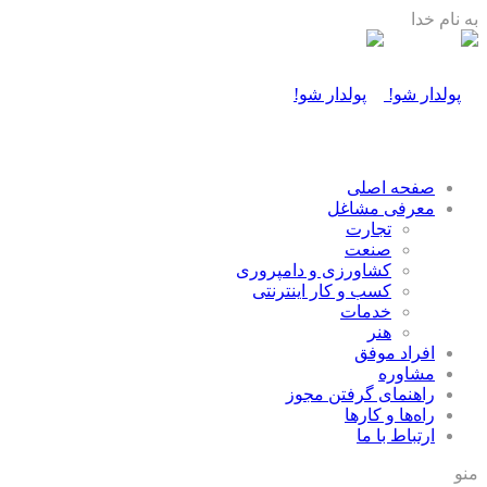
به نام خدا
صفحه اصلی
معرفی مشاغل
تجارت
صنعت
كشاورزی و دامپروری
كسب و كار اينترنتی
خدمات
هنر
افراد موفق
مشاوره
راهنمای گرفتن مجوز
راه‌ها و كارها
ارتباط با ما
منو