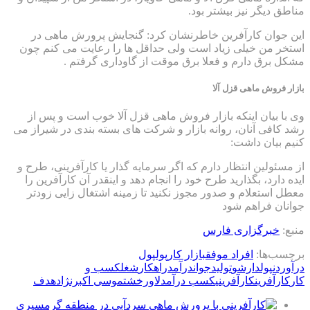
مناطق دیگر نیز بیشتر بود.
این جوان کارآفرین خاطرنشان کرد: گنجایش پرورش ماهی در
استخر من خیلی زیاد است ولی حداقل ها را رعایت می کنم چون
مشکل برق دارم و فعلا برق موقت از گاوداری گرفتم .
بازار فروش ماهی قزل آلا
وی با بیان اینکه بازار فروش ماهی قزل آلا خوب است و پس از
رشد کافی آنان، روانه بازار و شرکت های بسته بندی در شیراز می
کنیم بیان داشت:
از مسئولین انتظار دارم که اگر سرمایه گذار یا کارآفرینی، طرح و
ایده دارد، بگذارید طرح خود را انجام دهد و اینقدر آن کارآفرین را
معطل استعلام و صدور مجوز نکنید تا زمینه اشتغال زایی زودتر
جوانان فراهم شود
منبع:
خبرگزاری فارس
برچسب‌ها:
افراد موفق
بازار کار
پول
پول
درآوردن
پولدارشو
تولید
جوان
درآمد
راهکار
شغل
كسب و
كار
کارآفرین
کارآفرینی
کسب درآمد
لاورخشت
موسی اکبرنژاد
هدف