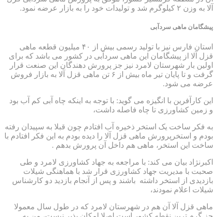
آلا به وزن ۲ کیلوگرم شد و تولیدات خود را به بازار عرضه نمود.
پیشگامان ماهی سردآبی
استان فارس نیز با تولید رسمی بیش از ۴۰ میلیون قطعه ماهی
قزل آلا از پیشگامان این ماهی سردآبی در کشور می باشد که برای
اولین بار شهرستان لامرد نیز جز پرورش دهندگان این صنعت قرار
گرفت و تا پایان تیر ماه بیش از ۶ تن ماهی قزل آلا به بازار فروش
عرضه می شود.
این کارآفرین با انگیزه می گوید: با توجه به اینکه چاه آبی کم آب بود
و زمین کشاورزی تا چاه فاصله داشت،
به فکر ساخت یک استخر ذخیره آب افتادم چون قبلا به سپیدان رفته
بودم و استخرپرورش ماهی قزل آلا را دیده بودم به این فکر افتادم با
ساخت این استخر، ماهی هم داخل آن پرورش بدهم .
اکبرنژاد بیان می کند: با مراجعه به جهاد کشاورزی لامرد و طی
صحبت با مدیریت جهاد کشاورزی قرار شد با هماهنگی شیلات
بازدیدی از استخر داشته باشند و پس از آنجام بازدید دو کارشناس
شیلات اعلام نمودند،
ماهی قزل آلا آن هم در شهرستان لامرد که در طول سال معمولا
جز گرم ترین نقطه کشور است اصلا امکان پذیر نیست، من به