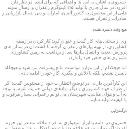
خسروی با اشاره به ایده ها و اهدافی که برای آینده در نظر دارد
افزود: در سال جاری با تولید ۲/۵ کیلوگرم زعفران و ارسال نمونه
هایی از این محصول به کشور آلمان، امارات و دبی بدنبال بازاریابی و
صادرات زعفران هستم.
هیچ وقت دلسرد نشدم
وی از سختی های کار گفت و عنوان کرد: کار کردن در زمینه
کشاورزی، از تهیه پیازهای زعفران گرفته تا کشت آن در سالن های
پرورش، تغذیه و انتقال پیازها بعد از برداشت به زمین کشاورزی
دشواری های خاص خود را دارد،
اما هیچکدام از این موارد نتوانست مانع پیشرفت من شود و هیچگاه
دلسرد نشدم، بلکه با تلاش و پیگیری کار خود را ادامه دادم.
این کارآفرین دارابی در توضیح انتظارات خود از مسئولین گفت: اگر
از طرف جهاد کشاورزی و دیگر نهادهای دولتی حمایت شوم، با توجه
به آب و هوای مناسب شهرستان می توانم زعفرانی بسیار مرغوب و
با کیفیت تولید نمایم.
درآمدزایی
خسروی در ادامه با ابراز امیدواری به افراد علاقه مند در این حوزه
افزود: اگر به این حرفه علاقه مند باشیدو با توکل بر خدا مشغول به