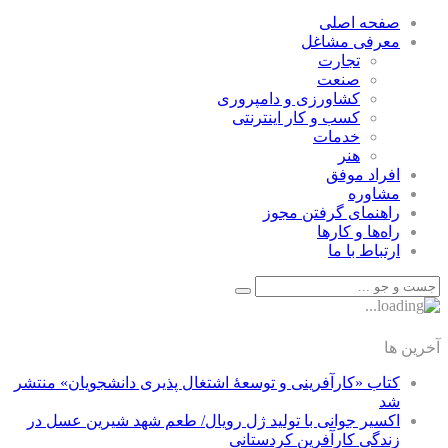
صفحه اصلی
معرفی مشاغل
تجارت
صنعت
كشاورزی و دامپروری
كسب و كار اينترنتی
خدمات
هنر
افراد موفق
مشاوره
راهنمای گرفتن مجوز
راه‌ها و كارها
ارتباط با ما
آخرین ها
کتاب «کارآفرینی و توسعۀ اشتغال پذیری دانشجویان» منتشر
شد
اکسیر جوانی با تولید ژل رویال/ طعم شهد شیرین عسل‌ در
زندگی کارآفرین کردستانی