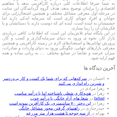
به شما صرفا اطلاعات کلی درباره کارآفرینی بدهد یا مفاهیم
اقتصادی را برایتان توضیح بدهد، هدف گروه گردانندگان این سایت
در مرحله اول معرفی مشاغل مختلف و همچنین اشتغال‌زایی برای
جوانان و افراد جویای کاری است که سرمایه اندکی دارند اما
چشمشان به آینده است، آینده ای که دوست دارند با دستانشان و با
فکرشان آن را زیبا بسازند.
در این پایگاه تمام تلاش‌مان این است که ‌اطلاعات کافی درباره‌ی
بازار کار، نحوه ی ورود به دنیای سرمایه‌گذاری و کسب و کار،
پرورش توانایی‌ها و استعدادهای لازم در زمینه کارآفرینی و همچنین
معرفی بازارهای جهانی، چگونگی ورود به دنیای واردات و صادرات،
میزان عرضه و تقاضا در صنایع مختلف …. به زبانی ساده و همه
فهم ارایه شود.
آخرین دیدگاه ها
احسان
در
سرکه‌هایی که برای شما یک کسب و کار بی‌دردسر
و شیرین راه اندازی می‌کنند
زهرا مرادی
در
زهرا
در
هویه‌کاری شغلی ناشناخته اما با درآمد مناسب
farhad
در
شغل‌های آزاد خانگی با درآمد خوب
زهرا
در
این دختر ۷۰ سانتیمتری، یک کارآفرین نمونه است
حیدرجباری
در
راهنمای گرفتن مجوز مشاغل خانگی
بهرام
در
از سه جوجه تا هشت هزار متر مزرعه