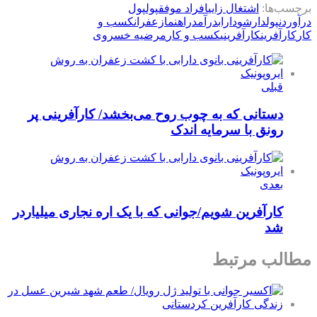
برچسب‌ها:
اشتغال زایی
افراد موفق
پول
پول
درآوردن
پولدارشو
داراب
درآمد
راهنما
زعفران
كسب و
كار
کارآفرین
کارآفرینی
کسب و کار
مرضیه خسروی
قبلی
دستانی که به چوب روح می‌بخشد/ کارآفرینی پر
رونق با سرمایه اندک
بعدی
کارآفرین شویم/جوانی که با یک اره نجاری میلیاردر
شد
مطالب مرتبط