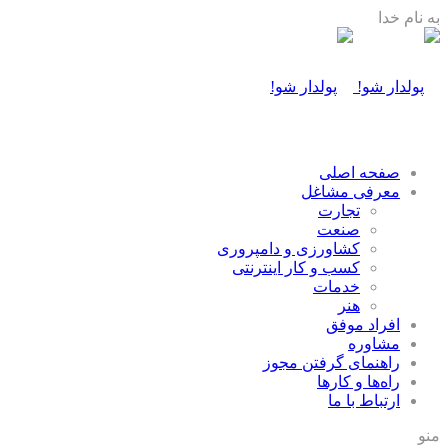
به نام خدا
صفحه اصلی
معرفی مشاغل
تجارت
صنعت
كشاورزی و دامپروری
كسب و كار اينترنتی
خدمات
هنر
افراد موفق
مشاوره
راهنمای گرفتن مجوز
راه‌ها و كارها
ارتباط با ما
منو