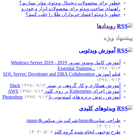
چطور برای محصولات دیجیتال ویدئوی مؤثر بسازیم؟
راهنمای ساخت ویدئو برای محصولات ابزار و خودرو
چطور با ویدئو اعتماد خریداران طلا را جلب کنیم؟
رویدادها
پیشنهاد ویژه
آموزش‌ ویدئویی
آموزش کامل ویندوز سرور 2019 - Windows Server 2019
Essential Training...
۱۳۹۷/۰۹/۱۳
فیلم آموزش SQL Server: Developer and DBA Collaboration
۱۳۹۷/۰۹/۱۳
آموزش همکاری و کار گروهی بر بستر Slack
۱۳۹۷/۰۹/۱۳
آموزش اجرای Kubernetes بر روی کلود AWS
۱۳۹۷/۰۹/۱۳
آموزش رتوش پرتره های استدیویی با Photoshop
۱۳۹۷/۰۹/۱۳
ویدئوهای کلیدی
طراحی سایت&laquo;شرکت بتن میکس&raquo;
۱۴۰۴/۱۰/۰۸
طرح توجیهی انجام شده گروه کلید
۱۴۰۴/۰۵/۰۷