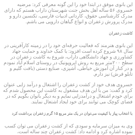
این بانوی موفق در ابتدا خود را این گونه معرفی کرد: مرضیه
خسروی ۵۶ ساله اهل بخش جنت شهرستان داراب هستم که دارای
مدرک کارشناسی حقوق، کاردانی ادبیات فارسی، تکنسین دارو و
مدرک پرورش زعفران و انواع گیاهان دارویی می باشم.
کاشت زعفران
این بانوی هنرمند که فعالیت حرفه‌ای خود را در زمینه کارآفرینی در
سال ۹۸ شروع کرده است افزود: با کمک خداوند و حمایت جهاد
کشاورزی و جهاد دانشگاهی داراب، شروع به کاشت زعفران در
سطح ۲۰۰متر مربع به روش ایروپونیک در روستای اسلام آباد نمودم
و در کنار آن آموزش خیاطی، آشپزی، صنایع دستی (بافت گلیم و
تابلو فرش) نیز دارم.
خسروی هدف خود از کشت زعفران را اشتغال و درآمد زایی عنوان
کرد و گفت: من با این هدف مشغول به کاشت این محصول شدم که
برای خودم اشتغال و درآمدزایی نمایم و به دیگر بانوان بگویم که در
فضای کوچک می توانند برای خود ایجاد اشتغال نمایند.
با انتخاب پیاز با کیفیت می‌توان در یک متر مربع ۱۵ گرم زعفران برداشت کرد
وی به میزان سرمایه و سودی که از کشت زعفران می توان کسب
نموده اشاره کرد و ادامه داد: کشت زعفران چند ساله است،