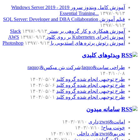
آموزش کامل ویندوز سرور 2019 - Windows Server 2019
Essential Training...
۱۳۹۷/۰۹/۱۳
فیلم آموزش SQL Server: Developer and DBA Collaboration
۱۳۹۷/۰۹/۱۳
آموزش همکاری و کار گروهی بر بستر Slack
۱۳۹۷/۰۹/۱۳
آموزش اجرای Kubernetes بر روی کلود AWS
۱۳۹۷/۰۹/۱۳
آموزش رتوش پرتره های استدیویی با Photoshop
۱۳۹۷/۰۹/۱۳
ویدئوهای کلیدی
طراحی سایت&laquo;شرکت بتن میکس&raquo;
۱۴۰۴/۱۰/۰۸
طرح توجیهی انجام شده گروه کلید
۱۴۰۴/۰۵/۰۷
طرح توجیهی انجام شده گروه کلید
۱۴۰۴/۰۵/۰۶
طرح توجیهی انجام شده گروه کلید
۱۴۰۴/۰۵/۰۴
طرح توجیهی انجام شده گروه کلید
۱۴۰۴/۰۵/۰۱
سامانه میدون
امانت&zwnj;داری
۱۴۰۳/۰۷/۱۰
خونت مباح!
۱۴۰۳/۰۷/۱۰
تحریم&zwnj;های داخلی
۱۴۰۳/۰۷/۱۰
یه پاکت گذاشتم رو میزش
۱۴۰۳/۰۷/۱۰