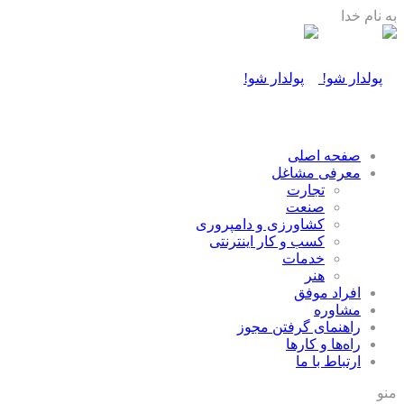
به نام خدا
صفحه اصلی
معرفی مشاغل
تجارت
صنعت
كشاورزی و دامپروری
كسب و كار اينترنتی
خدمات
هنر
افراد موفق
مشاوره
راهنمای گرفتن مجوز
راه‌ها و كارها
ارتباط با ما
منو