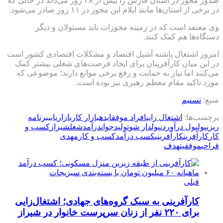
صدور مجوز در استان فارس را بیش از ۴۸ روز می‌داند در حالی که
در برخی از استان‌ها مانند ایلام این مجوز در ۱۱ روز صادر می‌شود.
وی معتقد است که در زمینه مجوزات باید مسئولان و دیگر
دستگاه‌ها هم کمک کنند.
امروز اشتغال پاشنه آشیل اقتصاد و مشکلات اقتصادی کشور است
در این میان کارآفرینان برای ایجاد فرصت‌های شغلی بیشتر کمک
می‌کنند اما نیاز به حمایت و رفع برخی موانع دارند؛ موضوعی که
مورد تاکید مقام معظم رهبری نیز بوده است.
منبع:
تسنیم
برچسب‌ها:
اشتغال زایی
افراد موفق
ایده
بازار کار
بازاریابی
برنامه
ریزی
پول
پول درآوردن
پولدار شو
تولید
جوان
درآمد
شغل
شیراز
كسب و
كار
کارآفرین
کارآفرینی
کسب درآمد
کسب و کار
مهدی
فراحی
موفقیت
هدف
قبلی
کارآفرینی به سبک گروه‌های جهادی؛ اشتغال‌زایی
برای ۲۲۰ نفر از زنان سرپرست خانوار در شیراز