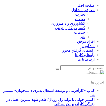
صفحه اصلی
معرفی مشاغل
تجارت
صنعت
كشاورزی و دامپروری
كسب و كار اينترنتی
خدمات
هنر
افراد موفق
مشاوره
راهنمای گرفتن مجوز
راه‌ها و كارها
ارتباط با ما
آخرین ها
کتاب «کارآفرینی و توسعۀ اشتغال پذیری دانشجویان» منتشر
شد
اکسیر جوانی با تولید ژل رویال/ طعم شهد شیرین عسل‌ در
زندگی کارآفرین کردستانی