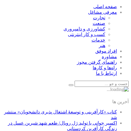
صفحه اصلی
معرفی مشاغل
تجارت
صنعت
كشاورزی و دامپروری
كسب و كار اينترنتی
خدمات
هنر
افراد موفق
مشاوره
راهنمای گرفتن مجوز
راه‌ها و كارها
ارتباط با ما
آخرین ها
کتاب «کارآفرینی و توسعۀ اشتغال پذیری دانشجویان» منتشر
شد
اکسیر جوانی با تولید ژل رویال/ طعم شهد شیرین عسل‌ در
زندگی کارآفرین کردستانی