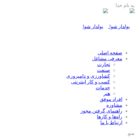
به نام خدا
صفحه اصلی
معرفی مشاغل
تجارت
صنعت
كشاورزی و دامپروری
كسب و كار اينترنتی
خدمات
هنر
افراد موفق
مشاوره
راهنمای گرفتن مجوز
راه‌ها و كارها
ارتباط با ما
منو