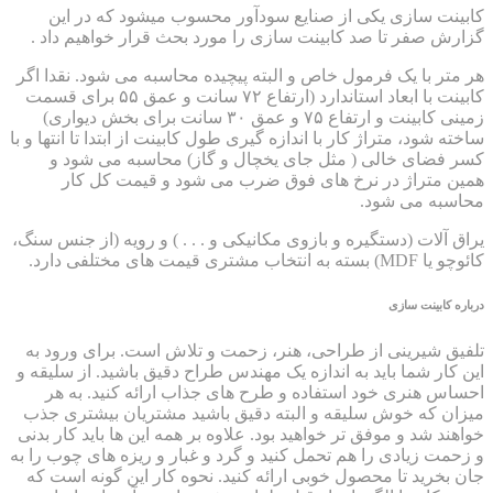
کابینت سازی یکی از صنایع سودآور محسوب میشود که در این
گزارش صفر تا صد کابینت سازی را مورد بحث قرار خواهیم داد .
هر متر با یک فرمول خاص و البته پیچیده محاسبه می شود. نقدا اگر
کابینت با ابعاد استاندارد (ارتفاع ۷۲ سانت و عمق ۵۵ برای قسمت
زمینی کابینت و ارتفاع ۷۵ و عمق ۳۰ سانت برای بخش دیواری)
ساخته شود، متراژ کار با اندازه گیری طول کابینت از ابتدا تا انتها و با
کسر فضای خالی ( مثل جای یخچال و گاز) محاسبه می شود و
همین متراژ در نرخ های فوق ضرب می شود و قیمت کل کار
محاسبه می شود.
یراق آلات (دستگیره و بازوی مکانیکی و . . . ) و رویه (از جنس سنگ،
کائوچو یا MDF) بسته به انتخاب مشتری قیمت های مختلفی دارد.
درباره کابینت سازی
تلفیق شیرینی از طراحی، هنر، زحمت و تلاش است. برای ورود به
این کار شما باید به اندازه یک مهندس طراح دقیق باشید. از سلیقه و
احساس هنری خود استفاده و طرح های جذاب ارائه کنید. به هر
میزان که خوش سلیقه و البته دقیق باشید مشتریان بیشتری جذب
خواهند شد و موفق تر خواهید بود. علاوه بر همه این ها باید کار بدنی
و زحمت زیادی را هم تحمل کنید و گرد و غبار و ریزه های چوب را به
جان بخرید تا محصول خوبی ارائه کنید. نحوه کار این گونه است که