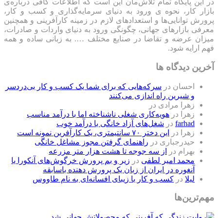
در این پایگاه تمام تلاش‌مان این است که ‌اطلاعات کافی درباره‌ی
بازار کار، نحوه ی ورود به دنیای سرمایه‌گذاری و کسب و کار،
پرورش توانایی‌ها و استعدادهای لازم در زمینه کارآفرینی و همچنین
معرفی بازارهای جهانی، چگونگی ورود به دنیای واردات و صادرات،
میزان عرضه و تقاضا در صنایع مختلف …. به زبانی ساده و همه
فهم ارایه شود.
آخرین دیدگاه ها
احسان
در
سرکه‌هایی که برای شما یک کسب و کار بی‌دردسر
و شیرین راه اندازی می‌کنند
زهرا مرادی
در
زهرا
در
هویه‌کاری شغلی ناشناخته اما با درآمد مناسب
farhad
در
شغل‌های آزاد خانگی با درآمد خوب
زهرا
در
این دختر ۷۰ سانتیمتری، یک کارآفرین نمونه است
حیدرجباری
در
راهنمای گرفتن مجوز مشاغل خانگی
بهرام
در
از سه جوجه تا هشت هزار متر مزرعه
محمد امیر لطفی
در
زیر و بم پرورش خرگوش‌های آنکورا یا
آنغوره در ایران از زبان یک پرورش دهنده باسابقه
لیلا
در
کسب و کار با زیبای افسانه‌ای به نام طاووس
مهم‌ترین‌ها