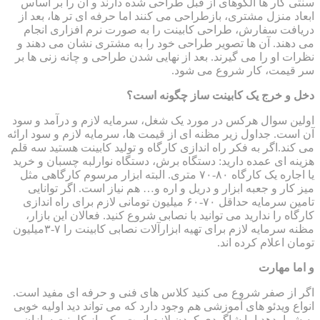
سنتی کار ها الگوهای از قبل طراحی شده دارند و آن را بر اساس
ابعاد منزل مشتری، بازطراحی می کنند اما حرفه ای تر ها، بعد از
دریافت سفارش، طراحی کابینت را به صورت نرم افزاری انجام
می دهند. آن ها تصویر طراحی خود را به مشتری نشان می دهند و
نظرات او را می گیرند. بعد از نهایی شدن طراحی و چانه زنی ها بر
سر قیمت، کار شروع می شود.
دخل و خرج یک کابینت ساز چگونه است؟
اولین سوال هرکس در مورد یک شغل، سرمایه لازم و درآمد و سود
آن است. جداول زیر مظنه ای از قیمت ها، سرمایه لازم و سود ارائه
می کند.اگر به فکر راه اندازی کارگاه و تولید کابینت هستید سه قلم
هزینه ای عمده دارید: دستگاه برش، دستگاه نوارلبه چسبان و خرید
یا اجاره یک کارگاه ۸۰-۷۰ متری. البته ابزار مرسوم کارگاهی مثل
میز کار و جعبه ابزار و دریل و اره و… هم نیاز است. اگر توانایی
تامین سرمایه حداقل ۷۰-۶۰ میلیون تومانی لازم برای راه اندازی
کارگاه را ندارید می توانید با نصابی شروع کنید. فعالان این بازار،
مظنه سرمایه لازم برای تهیه ابزارآلات نصابی کابینت را ۷-۳میلیون
تومان اعلام کرده اند.
و اما مهارت
اگر از صفر شروع می کنید کلاس های فنی و حرفه ای مفید است.
انواع ویدئو های آموزشی هم وجود دارد که می تواند دید اولیه خوبی
به شما بدهد اما شاگردی کردن لازم است. یکی از کابینت سازان