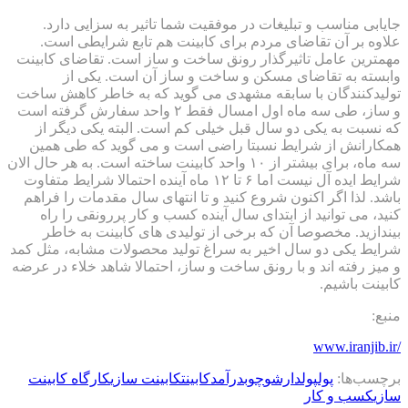
جایابی مناسب و تبلیغات در موفقیت شما تاثیر به سزایی دارد.
علاوه بر آن تقاضای مردم برای کابینت هم تابع شرایطی است.
مهمترین عامل تاثیرگذار رونق ساخت و ساز است. تقاضای کابینت
وابسته به تقاضای مسکن و ساخت و ساز آن است. یکی از
تولیدکنندگان با سابقه مشهدی می گوید که به خاطر کاهش ساخت
و ساز، طی سه ماه اول امسال فقط ۲ واحد سفارش گرفته است
که نسبت به یکی دو سال قبل خیلی کم است. البته یکی دیگر از
همکارانش از شرایط نسبتا راضی است و می گوید که طی همین
سه ماه، برای بیشتر از ۱۰ واحد کابینت ساخته است. به هر حال الان
شرایط ایده آل نیست اما ۶ تا ۱۲ ماه آینده احتمالا شرایط متفاوت
باشد. لذا اگر اکنون شروع کنید و تا انتهای سال مقدمات را فراهم
کنید، می توانید از ابتدای سال آینده کسب و کار پررونقی را راه
بیندازید. مخصوصا آن که برخی از تولیدی های کابینت به خاطر
شرایط یکی دو سال اخیر به سراغ تولید محصولات مشابه، مثل کمد
و میز رفته اند و با رونق ساخت و ساز، احتمالا شاهد خلاء در عرضه
کابینت باشیم.
منبع:
/www.iranjib.ir
برچسب‌ها:
پول
پولدارشو
چوب
درآمد
کابینت
کابینت سازی
کارگاه کابینت
سازی
کسب و کار