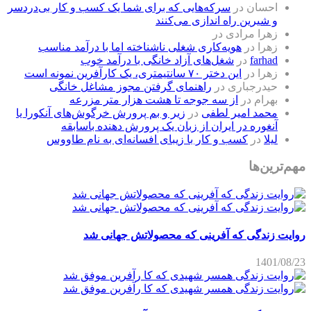
احسان
در
سرکه‌هایی که برای شما یک کسب و کار بی‌دردسر
و شیرین راه اندازی می‌کنند
زهرا مرادی
در
زهرا
در
هویه‌کاری شغلی ناشناخته اما با درآمد مناسب
farhad
در
شغل‌های آزاد خانگی با درآمد خوب
زهرا
در
این دختر ۷۰ سانتیمتری، یک کارآفرین نمونه است
حیدرجباری
در
راهنمای گرفتن مجوز مشاغل خانگی
بهرام
در
از سه جوجه تا هشت هزار متر مزرعه
محمد امیر لطفی
در
زیر و بم پرورش خرگوش‌های آنکورا یا
آنغوره در ایران از زبان یک پرورش دهنده باسابقه
لیلا
در
کسب و کار با زیبای افسانه‌ای به نام طاووس
مهم‌ترین‌ها
روایت زندگی که آفرینی که محصولاتش جهانی شد
1401/08/23