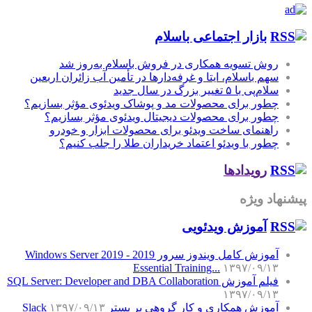
بازار اجتماعی باسلام
روش تسویه همکاری در فروش باسلام به‌روز شد
سهم باسلام، ایتا و غرفه‌دارها در تأمین آب زائران اربعین
سلام‌پی با ۵ تغییر بزرگ در سال جدید
چطور برای محصولات مد و پوشاک ویدئوی مؤثر بسازیم؟
چطور برای محصولات دیجیتال ویدئوی مؤثر بسازیم؟
راهنمای ساخت ویدئو برای محصولات ابزار و خودرو
چطور با ویدئو اعتماد خریداران طلا را جلب کنیم؟
رویدادها
پیشنهاد ویژه
آموزش‌ ویدئویی
آموزش کامل ویندوز سرور 2019 - Windows Server 2019
Essential Training...
۱۳۹۷/۰۹/۱۳
فیلم آموزش SQL Server: Developer and DBA Collaboration
۱۳۹۷/۰۹/۱۳
آموزش همکاری و کار گروهی بر بستر Slack
۱۳۹۷/۰۹/۱۳