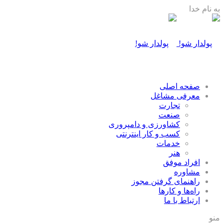
به نام خدا
صفحه اصلی
معرفی مشاغل
تجارت
صنعت
كشاورزی و دامپروری
كسب و كار اينترنتی
خدمات
هنر
افراد موفق
مشاوره
راهنمای گرفتن مجوز
راه‌ها و كارها
ارتباط با ما
منو