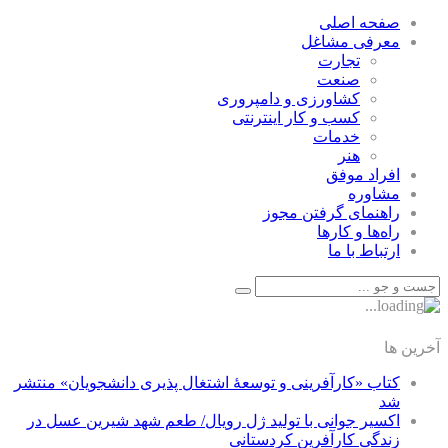
صفحه اصلی
معرفی مشاغل
تجارت
صنعت
كشاورزی و دامپروری
كسب و كار اينترنتی
خدمات
هنر
افراد موفق
مشاوره
راهنمای گرفتن مجوز
راه‌ها و كارها
ارتباط با ما
آخرین ها
کتاب «کارآفرینی و توسعۀ اشتغال پذیری دانشجویان» منتشر
شد
اکسیر جوانی با تولید ژل رویال/ طعم شهد شیرین عسل‌ در
زندگی کارآفرین کردستانی