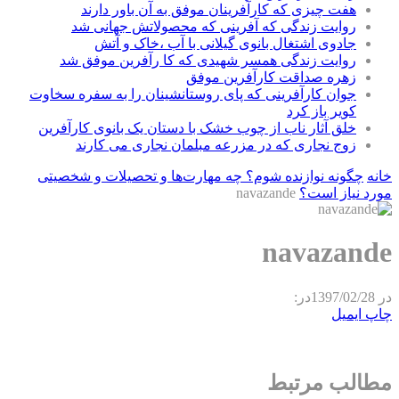
هفت چیزی که کارآفرینان موفق به آن باور دارند
روایت زندگی که آفرینی که محصولاتش جهانی شد
جادوی اشتغال بانوی گیلانی با آب ،خاک و آتش
روایت زندگی همسر شهیدی که کا رآفرین موفق شد
زهره صداقت کارآفرین موفق
جوان کارآفرینی که پای روستانشینان را به سفره سخاوت
کویر باز کرد
خلق آثار ناب از چوب خشک با دستان یک بانوی کارآفرین
زوج نجاری که در مزرعه مبلمان نجاری می کارند
خانه
چگونه نوازنده شوم؟ چه مهارت‌ها و تحصیلات و شخصیتی
مورد نیاز است؟
navazande
navazande
در
1397/02/28
در:
چاپ
ایمیل
مطالب مرتبط