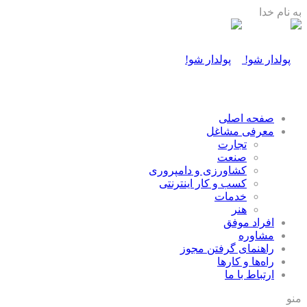
به نام خدا
صفحه اصلی
معرفی مشاغل
تجارت
صنعت
كشاورزی و دامپروری
كسب و كار اينترنتی
خدمات
هنر
افراد موفق
مشاوره
راهنمای گرفتن مجوز
راه‌ها و كارها
ارتباط با ما
منو