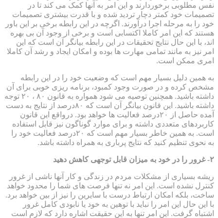
نفس مطلوبی برخوردارند و این امر به آنها کمک می کند تا در
تصمیمات خود کمتر دچار تردید شده و با قدرت بیشتری تصمیمات
خود را به مرحله اجرا درآورند. اگرچه در این رابطه برخی بر این باور
هستند که این امر کاملا اکتسابی است و برخی از وجود آن بی بهره
اند، با این حال نتایج تحقیقات در این رابطه بیانگر آن است که این
امر نیز به مانند تمامی مهارت ها بوده و امکان ایجاد و رشد آن کاملا
امری ممکن است.
به همین دلیل بسیار مهم است که وضعیت خود را در این رابطه
مشخص کرده و در صورت وجود کمبود، برنامه ریزی خوبی برای آن
داشته باشید. همچنین توصیه می شود همواره به قانون ۸۰ ، ۲۰ توجه
داشته باشید. این قانون بیانگر آن است که ۸۰درصد از نتایج به دست
آمده حاصل از ۲۰درصد فعالیت ها خواهد بود. درواقع این قانون
کاربردهای متعددی داشته و برای موارد گوناگون نیز قابل استفاده
است. به همین خاطر بسیار مهم است که ۲۰درصد فعالیت خود را
به نحوی تنظیم کنید که نتایج پرباری به همراه داشته باشد.
۲- غرور را در خود به میزان قابل توجهی کاهش دهید
ریشه بسیاری از مشکلات مردم در زندگی و کار آنها ناشی از غرور
کنترل نشده است. این امر نه تنها فرصت های شما را محدود خواهد
ساخت، بلکه امکان ارتباط درست با سایرین را نیز از بین خواهد برد.
با این حال این امر را نباید با توهین به خود یا نابودی کامل غرور
اشتباه گرفت. این امر تنها به این حقیقت اشاره دارد که لازم است