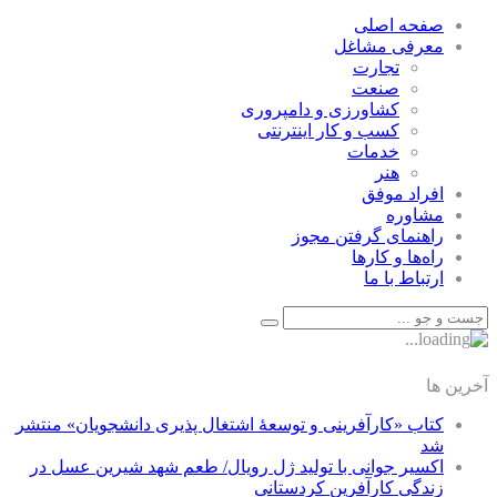
صفحه اصلی
معرفی مشاغل
تجارت
صنعت
كشاورزی و دامپروری
كسب و كار اينترنتی
خدمات
هنر
افراد موفق
مشاوره
راهنمای گرفتن مجوز
راه‌ها و كارها
ارتباط با ما
آخرین ها
کتاب «کارآفرینی و توسعۀ اشتغال پذیری دانشجویان» منتشر
شد
اکسیر جوانی با تولید ژل رویال/ طعم شهد شیرین عسل‌ در
زندگی کارآفرین کردستانی