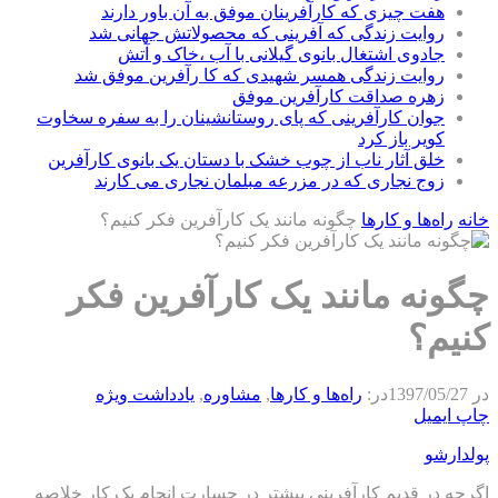
هفت چیزی که کارآفرینان موفق به آن باور دارند
روایت زندگی که آفرینی که محصولاتش جهانی شد
جادوی اشتغال بانوی گیلانی با آب ،خاک و آتش
روایت زندگی همسر شهیدی که کا رآفرین موفق شد
زهره صداقت کارآفرین موفق
جوان کارآفرینی که پای روستانشینان را به سفره سخاوت
کویر باز کرد
خلق آثار ناب از چوب خشک با دستان یک بانوی کارآفرین
زوج نجاری که در مزرعه مبلمان نجاری می کارند
خانه
راه‌ها و كارها
چگونه مانند یک کارآفرین فکر کنیم؟
چگونه مانند یک کارآفرین فکر
کنیم؟
در
1397/05/27
در:
راه‌ها و كارها
,
مشاوره
,
يادداشت ويژه
چاپ
ایمیل
پولدارشو
اگرچه در قدیم کارآفرینی بیشتر در جسارت انجام یک کار خلاصه