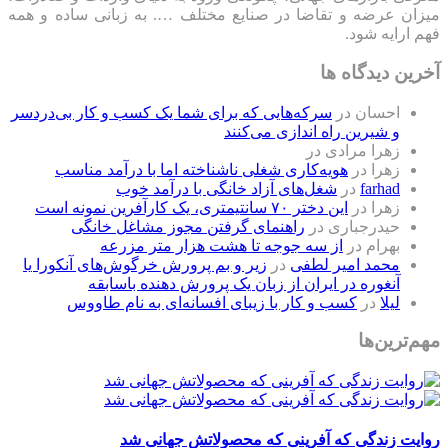
میزان عرضه و تقاضا در صنایع مختلف …. به زبانی ساده و همه
فهم ارایه شود.
آخرین دیدگاه ها
احسان
در
سرکه‌هایی که برای شما یک کسب و کار بی‌دردسر
و شیرین راه اندازی می‌کنند
زهرا مرادی
در
زهرا
در
هویه‌کاری شغلی ناشناخته اما با درآمد مناسب
farhad
در
شغل‌های آزاد خانگی با درآمد خوب
زهرا
در
این دختر ۷۰ سانتیمتری، یک کارآفرین نمونه است
حیدرجباری
در
راهنمای گرفتن مجوز مشاغل خانگی
بهرام
در
از سه جوجه تا هشت هزار متر مزرعه
محمد امیر لطفی
در
زیر و بم پرورش خرگوش‌های آنکورا یا
آنغوره در ایران از زبان یک پرورش دهنده باسابقه
لیلا
در
کسب و کار با زیبای افسانه‌ای به نام طاووس
مهم‌ترین‌ها
روایت زندگی که آفرینی که محصولاتش جهانی شد