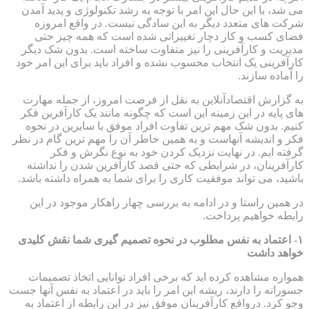
می شد، با این حال این امر با توجه به رشد تکنولوژی و پدید آمدن
شرکت های متعدد دیگر به این سادگی نیست. در واقع امروزه
فضای کسب و کار دچار تغییراتی شده است که همه چیز حتی
مدیریت و کارآفرینی را نیز متفاوت ساخته است. بدون شک دیگر
کارآفرینی یک انتخاب محسوب نشده و افراد باید برای این امر خود
را آماده سازند.
به گزارش اقتصادآنلاین به نقل از فرصت امروز، از جمله مهارت
های پایه در این زمینه این است که چگونه مانند یک کارآفرین فکر
کنیم. بدون شک مهم ترین تفاوت افراد موفق با سایرین در نحوه
فکر و اندیشه آنهاست و به همین خاطر آن را مهم ترین گام در نظر
گرفته ایم. در نهایت نزدیک کردن خود به نوع نگرش و فکر
کارآفرینان، در شرایطی که حتی قصد کارآفرین شدن را نداشته
باشید، می تواند موفقیت کاری را برای شما به همراه داشته باشد.
در همین راستا و در ادامه به بررسی چهار راهکار موجود در این
رابطه خواهیم پرداخت.
۱- اعتماد به نفس مطلوب در نحوه تصمیم گیری شما نقش کلیدی
خواهد داشت
همواره مشاهده کرده اید که برخی افراد توانایی اتخاذ تصمیمات
جسورانه را دارند، ریشه این امر را باید در اعتماد به نفس آنها جست
وجو کرد. درواقع کارآفرینان موفق نیز در این رابطه از اعتماد به