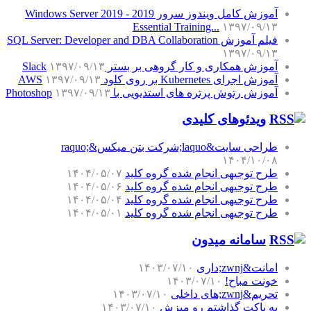
آموزش کامل ویندوز سرور 2019 - Windows Server 2019
Essential Training...
۱۳۹۷/۰۹/۱۳
فیلم آموزش SQL Server: Developer and DBA Collaboration
۱۳۹۷/۰۹/۱۳
آموزش همکاری و کار گروهی بر بستر Slack
۱۳۹۷/۰۹/۱۳
آموزش اجرای Kubernetes بر روی کلود AWS
۱۳۹۷/۰۹/۱۳
آموزش رتوش پرتره های استدیویی با Photoshop
۱۳۹۷/۰۹/۱۳
ویدئوهای کلیدی
طراحی سایت&laquo;شرکت بتن میکس&raquo;
۱۴۰۴/۱۰/۰۸
طرح توجیهی انجام شده گروه کلید
۱۴۰۴/۰۵/۰۷
طرح توجیهی انجام شده گروه کلید
۱۴۰۴/۰۵/۰۶
طرح توجیهی انجام شده گروه کلید
۱۴۰۴/۰۵/۰۴
طرح توجیهی انجام شده گروه کلید
۱۴۰۴/۰۵/۰۱
سامانه میدون
امانت&zwnj;داری
۱۴۰۳/۰۷/۱۰
خونت مباح!
۱۴۰۳/۰۷/۱۰
تحریم&zwnj;های داخلی
۱۴۰۳/۰۷/۱۰
یه پاکت گذاشتم رو میزش
۱۴۰۳/۰۷/۱۰