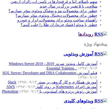
سهم باسلام، ایتا و غرفه‌دارها در تأمین آب زائران اربعین
سلام‌پی با ۵ تغییر بزرگ در سال جدید
چطور برای محصولات مد و پوشاک ویدئوی مؤثر بسازیم؟
چطور برای محصولات دیجیتال ویدئوی مؤثر بسازیم؟
راهنمای ساخت ویدئو برای محصولات ابزار و خودرو
چطور با ویدئو اعتماد خریداران طلا را جلب کنیم؟
رویدادها
پیشنهاد ویژه
آموزش‌ ویدئویی
آموزش کامل ویندوز سرور 2019 - Windows Server 2019
Essential Training...
۱۳۹۷/۰۹/۱۳
فیلم آموزش SQL Server: Developer and DBA Collaboration
۱۳۹۷/۰۹/۱۳
آموزش همکاری و کار گروهی بر بستر Slack
۱۳۹۷/۰۹/۱۳
آموزش اجرای Kubernetes بر روی کلود AWS
۱۳۹۷/۰۹/۱۳
آموزش رتوش پرتره های استدیویی با Photoshop
۱۳۹۷/۰۹/۱۳
ویدئوهای کلیدی