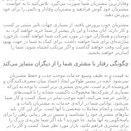
وفادارترین مشتریان‌ شما صورت می‌گیرد. تلاش‌کنید تا به خواست
مشتریان‌ خود گوش فرادهید و مشتریان‌ وفادار و دائمی را برای خود
پرورش دهید.
مشتریان‌ خوب پرورش یافته، از بسیاری جهات تاثیر مثبتی بر کسب
و کار دارند: آنان مجددا و این بار بیشتر از شما خرید خواهند کرد، به
دوستان و همکاران خود در مورد شرکت شما خواهند گفت، بازخورد
سازنده‌ای برای شما خواهند داشت، برای کمک به شما در جهت بهبود
شرکت وقت خواهند گذاشت و اگر مرتکب اشتباه شوید، شما را
آسان‌تر خواهند بخشید.
چگونگی رفتار با مشتری شما را از دیگران متمایز می‌کند
نه قیمت و نه طیف وسیع خدمات موجب جذب و حفظ مشتریان
نمی‌شود. آنچه در مسیر طولانیِ ایجاد اعتماد میان مصرف‌کنندگان و
فروشنده لازم است، تجربه‌ی مشتری برتر است. با توجه به این‌که
بسیاری از شرکت‌ها محصولات باکیفیت مشابه را با قیمت‌های
رقابتی عرضه می‌کنند، آنچه موجب تمایز در سبک کسب و کار شما
می‌شود، توانایی شما در ارائه‌ی خدمات به مشتریان‌ باثبات و
باکیفیت و انجام معاملات شخصی با آنها است. برای این کار، باید
نیازهای مشتری خود را بشناسید و سپس در هر زمانی راهی را برای
پاسخگویی به آنها بیابید. جا خوردید؟ بله اگر شما تجربه‌ی بزرگ را
برای مشتری فراهم نکنید، بازار مورد نظر شما، کسب و کار را در
جاهای دیگری خواهد یافت.