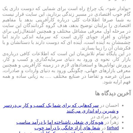
«پولدار شو»، یک چراغ راه است برای شمایی که دوست داری یک
گام خوب اقتصادی در مسیر زندگی بردارید، این سایت قرار نیست
به شما صرفا اطلاعات کلی درباره کارآفرینی بدهد یا مفاهیم
اقتصادی را برایتان توضیح بدهد، هدف گروه گردانندگان این سایت
در مرحله اول معرفی مشاغل مختلف و همچنین اشتغال‌زایی برای
جوانان و افراد جویای کاری است که سرمایه اندکی دارند اما
چشمشان به آینده است، آینده ای که دوست دارند با دستانشان و با
فکرشان آن را زیبا بسازند.
در این پایگاه تمام تلاش‌مان این است که ‌اطلاعات کافی درباره‌ی
بازار کار، نحوه ی ورود به دنیای سرمایه‌گذاری و کسب و کار،
پرورش توانایی‌ها و استعدادهای لازم در زمینه کارآفرینی و همچنین
معرفی بازارهای جهانی، چگونگی ورود به دنیای واردات و صادرات،
میزان عرضه و تقاضا در صنایع مختلف …. به زبانی ساده و همه
فهم ارایه شود.
آخرین دیدگاه ها
احسان
در
سرکه‌هایی که برای شما یک کسب و کار بی‌دردسر
و شیرین راه اندازی می‌کنند
زهرا مرادی
در
زهرا
در
هویه‌کاری شغلی ناشناخته اما با درآمد مناسب
farhad
در
شغل‌های آزاد خانگی با درآمد خوب