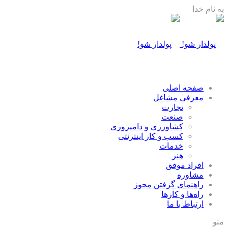
به نام خدا
صفحه اصلی
معرفی مشاغل
تجارت
صنعت
كشاورزی و دامپروری
كسب و كار اينترنتی
خدمات
هنر
افراد موفق
مشاوره
راهنمای گرفتن مجوز
راه‌ها و كارها
ارتباط با ما
منو