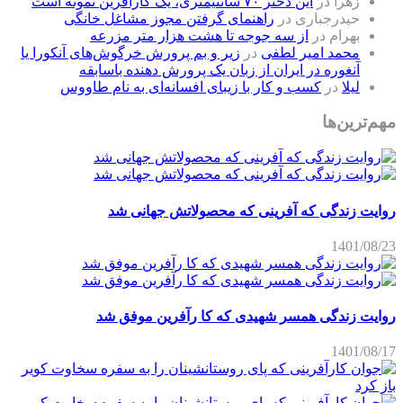
زهرا
در
این دختر ۷۰ سانتیمتری، یک کارآفرین نمونه است
حیدرجباری
در
راهنمای گرفتن مجوز مشاغل خانگی
بهرام
در
از سه جوجه تا هشت هزار متر مزرعه
محمد امیر لطفی
در
زیر و بم پرورش خرگوش‌های آنکورا یا
آنغوره در ایران از زبان یک پرورش دهنده باسابقه
لیلا
در
کسب و کار با زیبای افسانه‌ای به نام طاووس
مهم‌ترین‌ها
روایت زندگی که آفرینی که محصولاتش جهانی شد
1401/08/23
روایت زندگی همسر شهیدی که کا رآفرین موفق شد
1401/08/17