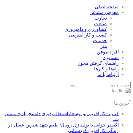
صفحه اصلی
معرفی مشاغل
تجارت
صنعت
كشاورزی و دامپروری
كسب و كار اينترنتی
خدمات
هنر
افراد موفق
مشاوره
راهنمای گرفتن مجوز
راه‌ها و كارها
ارتباط با ما
آخرین ها
کتاب «کارآفرینی و توسعۀ اشتغال پذیری دانشجویان» منتشر
شد
اکسیر جوانی با تولید ژل رویال/ طعم شهد شیرین عسل‌ در
زندگی کارآفرین کردستانی