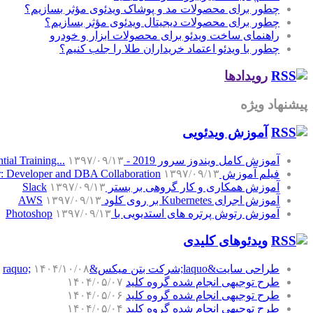
چطور برای محصولات مد و پوشاک ویدئوی مؤثر بسازیم؟
چطور برای محصولات دیجیتال ویدئوی مؤثر بسازیم؟
راهنمای ساخت ویدئو برای محصولات ابزار و خودرو
چطور با ویدئو اعتماد خریداران طلا را جلب کنیم؟
رویدادها
پیشنهاد ویژه
آموزش‌ ویدئویی
آموزش کامل ویندوز سرور 2019 - Windows Server 2019 Essential Training...
۱۳۹۷/۰۹/۱۳
فیلم آموزش SQL Server: Developer and DBA Collaboration
۱۳۹۷/۰۹/۱۳
آموزش همکاری و کار گروهی بر بستر Slack
۱۳۹۷/۰۹/۱۳
آموزش اجرای Kubernetes بر روی کلود AWS
۱۳۹۷/۰۹/۱۳
آموزش رتوش پرتره های استدیویی با Photoshop
۱۳۹۷/۰۹/۱۳
ویدئوهای کلیدی
طراحی سایت&laquo;شرکت بتن میکس&raquo;
۱۴۰۴/۱۰/۰۸
طرح توجیهی انجام شده گروه کلید
۱۴۰۴/۰۵/۰۷
طرح توجیهی انجام شده گروه کلید
۱۴۰۴/۰۵/۰۶
طرح توجیهی انجام شده گروه کلید
۱۴۰۴/۰۵/۰۴