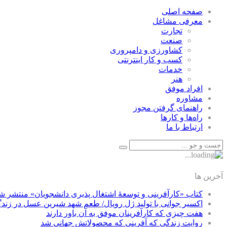
صفحه اصلی
معرفی مشاغل
تجارت
صنعت
كشاورزی و دامپروری
كسب و كار اينترنتی
خدمات
هنر
افراد موفق
مشاوره
راهنمای گرفتن مجوز
راه‌ها و كارها
ارتباط با ما
آخرین ها
کتاب «کارآفرینی و توسعۀ اشتغال پذیری دانشجویان» منتشر ش
اکسیر جوانی با تولید ژل رویال/ طعم شهد شیرین عسل‌ در زند
هفت چیزی که کارآفرینان موفق به آن باور دارند
روایت زندگی که آفرینی که محصولاتش جهانی شد