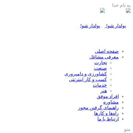
به نام خدا
صفحه اصلی
معرفی مشاغل
تجارت
صنعت
كشاورزی و دامپروری
كسب و كار اينترنتی
خدمات
هنر
افراد موفق
مشاوره
راهنمای گرفتن مجوز
راه‌ها و كارها
ارتباط با ما
منو