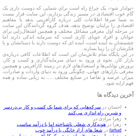
«پولدار شو»، یک چراغ راه است برای شمایی که دوست داری یک
گام خوب اقتصادی در مسیر زندگی بردارید، این سایت قرار نیست
به شما صرفا اطلاعات کلی درباره کارآفرینی بدهد یا مفاهیم
اقتصادی را برایتان توضیح بدهد، هدف گروه گردانندگان این سایت
در مرحله اول معرفی مشاغل مختلف و همچنین اشتغال‌زایی برای
جوانان و افراد جویای کاری است که سرمایه اندکی دارند اما
چشمشان به آینده است، آینده ای که دوست دارند با دستانشان و با
فکرشان آن را زیبا بسازند.
در این پایگاه تمام تلاش‌مان این است که ‌اطلاعات کافی درباره‌ی
بازار کار، نحوه ی ورود به دنیای سرمایه‌گذاری و کسب و کار،
پرورش توانایی‌ها و استعدادهای لازم در زمینه کارآفرینی و همچنین
معرفی بازارهای جهانی، چگونگی ورود به دنیای واردات و صادرات،
میزان عرضه و تقاضا در صنایع مختلف …. به زبانی ساده و همه
فهم ارایه شود.
آخرین دیدگاه ها
احسان
در
سرکه‌هایی که برای شما یک کسب و کار بی‌دردسر
و شیرین راه اندازی می‌کنند
زهرا مرادی
در
زهرا
در
هویه‌کاری شغلی ناشناخته اما با درآمد مناسب
farhad
در
شغل‌های آزاد خانگی با درآمد خوب
زهرا
در
این دختر ۷۰ سانتیمتری، یک کارآفرین نمونه است