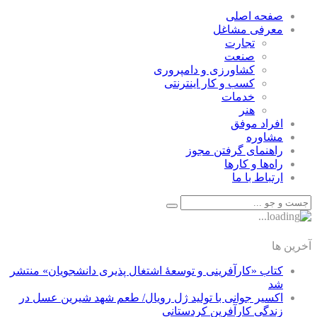
صفحه اصلی
معرفی مشاغل
تجارت
صنعت
كشاورزی و دامپروری
كسب و كار اينترنتی
خدمات
هنر
افراد موفق
مشاوره
راهنمای گرفتن مجوز
راه‌ها و كارها
ارتباط با ما
آخرین ها
کتاب «کارآفرینی و توسعۀ اشتغال پذیری دانشجویان» منتشر
شد
اکسیر جوانی با تولید ژل رویال/ طعم شهد شیرین عسل‌ در
زندگی کارآفرین کردستانی