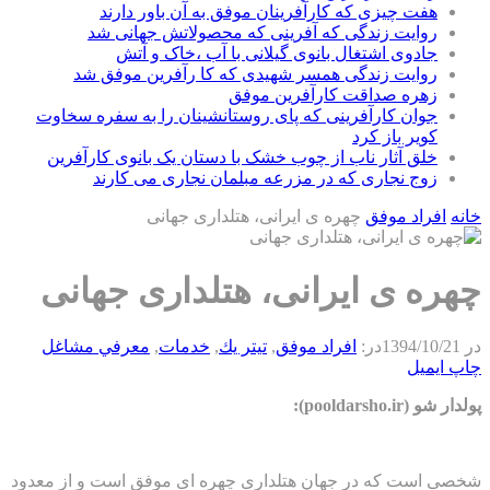
هفت چیزی که کارآفرینان موفق به آن باور دارند
روایت زندگی که آفرینی که محصولاتش جهانی شد
جادوی اشتغال بانوی گیلانی با آب ،خاک و آتش
روایت زندگی همسر شهیدی که کا رآفرین موفق شد
زهره صداقت کارآفرین موفق
جوان کارآفرینی که پای روستانشینان را به سفره سخاوت
کویر باز کرد
خلق آثار ناب از چوب خشک با دستان یک بانوی کارآفرین
زوج نجاری که در مزرعه مبلمان نجاری می کارند
خانه
افراد موفق
چهره ی ایرانی، هتلداری جهانی
چهره ی ایرانی، هتلداری جهانی
در
1394/10/21
در:
افراد موفق
,
تيتر يك
,
خدمات
,
معرفي مشاغل
چاپ
ایمیل
پولدار شو (pooldarsho.ir):
شخصی است که در جهان هتلداری چهره ای موفق است و از معدود