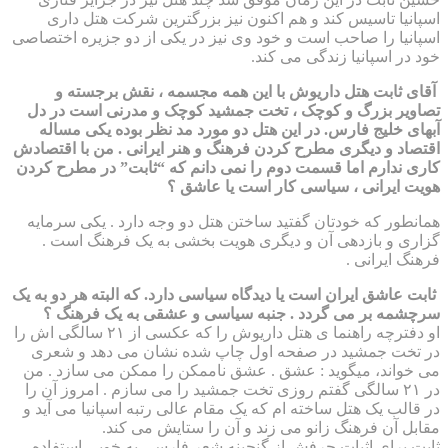
اسپانیا تاسیس کند و هم اکنون نیز بزرگترین شرکت هتل داری
اسپانیا را صاحب است و خود وی نیز در یکی از دو جزیره اختصاصی
خود در اسپانیا زندگی می کند.
آقای ثابت هتل داریوش با این همه مجسمه ، نقش برجسته و
تصاویر بزرگ و کوچک ، تخت جمشید کوچک و مدرنی است در دل
آبهای خلیج فارس. در این هتل دو مورد مد نظر بوده یکی مساله
اقتصاد و دیگری مطرح کردن فرهنگ و هنر ایرانی . من با اقتصادش
کاری ندارم اما قسمت دوم را نمی دانم که “ثابت” در مطرح کردن
هویت ایرانی ، سیاسی کار است یا عاشق ؟
همانطور که خودتان گفتید ساختن هتل دو وجه دارد . یکی سرمایه
گزاری و بازدهی آن و دیگری هویت بخشی به یک فرهنگ است .
فرهنگ ایرانی .
ثابت عاشق ایران است یا دیدگاه سیاسی دارد. که البته هر دو به یک
سرچشمه بر می گردد . جنبه سیاسی و عشقی به یک فرهنگ ؟
او دفترچه راهنما ی هتل داریوش را که عکسی از ۲۱ سالگی اش را
در تخت جمشید در صفحه اول چاپ شده نشان می دهد و شعری
می خواند، میگوید : عشق . عشق ناممکن را ممکن می سازد . من
در ۲۱ سالگی گفتم روزی تخت جمشید را می سازم . امروز آن را
در قالب یک هتل ساخته ام که یک مقام عالی رتبه اسپانیا می آید و
مقابل آن فرهنگ زانو می زند و آن را ستایش می کند.
ثابت برای اثبات حرفش از گنجینه شعر فارسی به خوبی استفاده