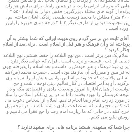
شده با مجموعه ای از پرندگان و گیاهان نایاب دنیا و نمایش دلفین
هایی که مربیان ایرانی دارند، یا در همین رابطه برای نمایش هزاران
پرنده از گونه های مختلف بزرگترین قفس دنیا را به ابعاد ( ۵۵۰ *
۴۰۰ متر ) مطابق با محیط زیست طبیعی زندگی اشان ساخته ایم .
این مجموعه دیدنی از طرف دیگر ۲ تا ۳ درجه دمای جزیره را پایین
آورده است .
آقای ثابت من بر می گردم روی هویت ایرانی که شما بیشتر به آن
پرداخته اید و آن فرهنگ و هنر قبل از اسلام است . برای بعد از اسلام
چکار کردید ؟
اسلام یک دین برتر است . من نهج البلاغه را حفظ هستم . نهج البلاغه
دنیایی از ادب ، فلسفه و ترتیب است . قرآن که جهانی دیگر دارد .
ایران قبلا فرهنگ و هنر خودش را داشته و بعد اسلام را پذیزفته چون
به فرامین و مقررات آن نیازمند بوده است . حضرت محمد (ص) هم
انسانی والا بوده که خداوند بر اساس توانایی هایش او را به پیامبری
برگزید . او به امر اقتصاد در کنار تعالیم دینی توجه داشت و حج
توانست از همان آغاز تا امروز وضعیت مادی و اقتصادی مکه و در
نتیجه عربستان را بهبود بخشد . اما ما در ایران تفکر اسلامی را مثلا
در مورد زیارت امام رضا انجام ندادیم. اسلام از اشخاص دعوت می
کند که به حج بیایند که استطاعت مادی داشته باشند و در نتیجه پول
خرج کنند . در حالی که ما زیارت امام رضا را حج فقرا می نامیم و
رویش تبلیغ می کنیم .
چرا شما که مشهدی هستید برنامه هایی برای مشهد ندارید ؟