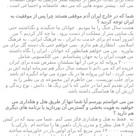
می کند . بیشتر نمونه هایی که می دهد عاشقانه و اجتماعی است .
شما که در خارج ایران آدم موفقی هستند چرا پس از موفقیت به
ایران توجه کردید ؟
هشت سال جنگ را ما نبودیم . جوانان ما جنگیدند و نگذاشتند حتی
یک سانتی متر از مملکت از دست برود . ما چه کار کردیم ؟ من
امروز آمده ام برای خدمت به ایران ، به فرهنگ ایرانی ، به فرهنگ
اسلامی . انتظاری هم ندارم . نمی خواهم حتی یک دسته گل برای من
بیاورید . من می خواهم همانطور که جوانان ، ایران را نگاه داشتند
من هویت ایران را به جهان بشناسانم . من کلکسیونی شامل
۳۰،۰۰۰ پروانه که برخی از آنها نسلشان منقرض شده برای ایران
خریده ام که می دانم تا سیصد سال دیگر هم سرمایه اولیه اش بر
نمی گردد ، اما این پروانه ها در یک موزه می تواند انگیزه ای باشد
برای جلب توریست . من حاظرم این مجموعه ی بی نظیر را به
ایران تقدیم کنم اما در جایی که با این رنگ ها ، دانش ، نوع زندگی و
ارزش آن ها همامنگی داشته باشد.
من می خواستم بپرسم آیا شما تنها از طریق هتل و هتلداری می
خواهید به هویت بخشی و گسترس آن بپردازید یا برنامه های دیگری
هم دارید ؟
نه . فقط به هتل و هتلداری فکر نمی کنم . شما می بینید که در کیش
کنار ۷ هتل مطرح و مدرن پارک دلفین ها را ساخته ام . پارکی با
وسعت ۶۴۰۰۰۰ متر مربع که برای اولین بار در خاورمیانه ساخته