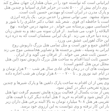
ایرانیانی است که توانسته خود را در میان هتلداران جهان مطرح کند
. وی دارای بیش از ۵۰۰۰ تخت در جزایر قناری اسپانیا و چندین هتل
و پارک مدرن در ایران است.او مهندس حسین ثابت است.
متولد مشهد. نمی توانی سنش را حدس بزنی . یک پارچه انرژی
است با حافظه ای قوی . شعر بلند عقاب دکتر خانلری را با شور و
احساسی میهن پرستانه می خواند . در مشهد درس خوانده . نهج
البلاغه را خوب می شناسد . از قرآن نمونه می دهد و به شش زبان
زنده دنیا حرف می زند . او یک ایرانی مسلمان است که به ذره ذره
این خاک اهورایی عشق می ورزد .
اتاقش جمع و جور است و مثل تمامی هتل بزرگ داریوش روح
ایرانی به وسیله ، نقش برجسته ها و تصاویر هخامنشی موج می زند
. حسین ثابت شعر می خواند . از عرفان می گوید و از ایران .
حسین ثابت ابتدا اقدام به ساخت هتل بزرگ داریوش نمود (این هتل
مجلل ترین هتل کشور است)
سوئیت های ان در زمان های عادی سال هر شب ۴۰۰ هزار تومان و
در ایام عید نوروز و .. تا ۷۰۰ – ۸۰۰ هزار تومان هر شب اجاره داده
میشود.
وی پس از ان اقدام به ساخت پارک دلفین ها و پارک شیرها و چندین
پروژه تفریحی دیگر در کیش نمود.
پس از مدت یکسال از فعالیت پروژه هایش تصمیم گرفت تنها هتل
دار کیش شود و اقدام به خرید ۶ هتل آماده دیگر کرد با قیمت های
تقریبی هر هتل ۸ -۹ میلیارد تومان به بالا البته برخی هتل داران زیر
بار این کار نرفته و وی نتوانست به این آرزوی خود برسد.
حسین ثابت در این زمان موفق شد چند هتل نیز در جزایر قناری