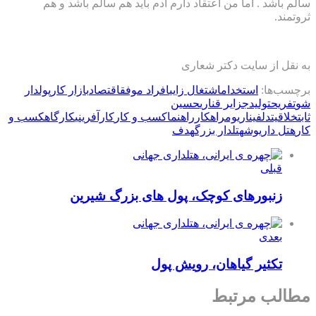
سالم باشد . اما من اعتقاد دارم آدم باید هم سالم باشد و هم
ثروتمند.
به نقل از سایت دکتر شعاری
برچسب‌ها:
استخدام
اشتغال زایی
افراد موفق
اقتصاد
بازار کار
پولدار
شو
تفریح
تولید
جزایر قناری
حسین
ثابت
خلاقیت
دلفیناریوم
راهکار
راهنما
كسب و كار
کارآفرینی
کارگاه
کسب و
کار
هتل داریوش
هتلدار بزرگ
هدف
قبلی
زنبورهای کوچک، پول های بزرگ شیرین
بعدی
تکثیر گیاهان، رویش پول
مطالب مرتبط