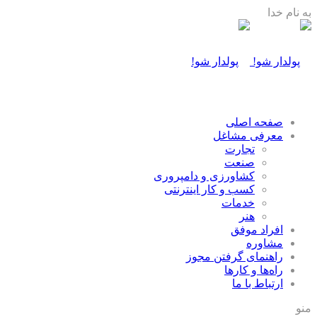
به نام خدا
صفحه اصلی
معرفی مشاغل
تجارت
صنعت
كشاورزی و دامپروری
كسب و كار اينترنتی
خدمات
هنر
افراد موفق
مشاوره
راهنمای گرفتن مجوز
راه‌ها و كارها
ارتباط با ما
منو