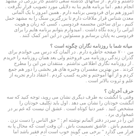
داشتم و دارم . از سالهای گذشته سعی داشتم کار بزرگی در مشهد
انجام دهم . اما برنامه هایم بنا به دلایلی مورد تصویب قرار نگرفت .
امروز هم برای فردوسی برنامه دارم . همین امروز با یک آلمانی
معدن شناس قرار ملاقات دارم تا بزرگترین سنگ را به مشهد حمل
کنیم ، برای ساختن مجسمه فردوسی ، کسی که زبان و هویت
ایرانی را زنده نگاه داشت . امیدوارم بتوانم برنامه هایم را برای
فردوسی به پایان برسانم و مسئولین در این امر کمک کنند .
میانه شما با روزنامه نگاران چگونه است ؟
من ۷۰۰ صفحه خاطره دارم . در آلمان که درس می خواندم برای
گذران زندگی روزنامه می فروختم ولی بعد همان روزنامه را خریدم
. از روزنامه نگاری اطلاعی نداشتم . منتقدان من این را مطرح
کردند . من بهترین مفسران وخبره های هر بخشی را دور هم جمع
کردم و از آنها آموختم و تجربه کسب کردم . اعتقاد دارم تجربه از
علم و ثروت بالاتر است .
حرف آخرتان ؟
وقتی با انگشت به طرف دیگری نشان می روید، توجه کنید که سه
انگشت خودتان را نشان می دهد . اول باید تکلیف خودتان را
مشخص کنید . عمر دنیا کوتاه است . عشق آن نیست که غم بر در
غمخواری برد .
این را در سردر دفتر آلمانم نوشته ام : ” حق الناس را دست نزن .
مصمم باش . عاشق تصمیمت باش . آن وقت است که محال پا به
فرار می گذارد ” برخی می گویند خوب است آدم فقیر باشد اما