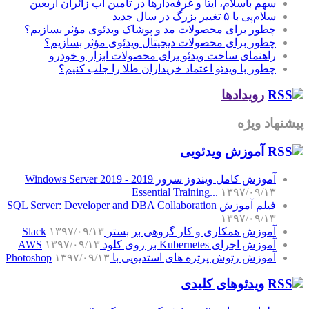
سهم باسلام، ایتا و غرفه‌دارها در تأمین آب زائران اربعین
سلام‌پی با ۵ تغییر بزرگ در سال جدید
چطور برای محصولات مد و پوشاک ویدئوی مؤثر بسازیم؟
چطور برای محصولات دیجیتال ویدئوی مؤثر بسازیم؟
راهنمای ساخت ویدئو برای محصولات ابزار و خودرو
چطور با ویدئو اعتماد خریداران طلا را جلب کنیم؟
رویدادها
پیشنهاد ویژه
آموزش‌ ویدئویی
آموزش کامل ویندوز سرور 2019 - Windows Server 2019
Essential Training...
۱۳۹۷/۰۹/۱۳
فیلم آموزش SQL Server: Developer and DBA Collaboration
۱۳۹۷/۰۹/۱۳
آموزش همکاری و کار گروهی بر بستر Slack
۱۳۹۷/۰۹/۱۳
آموزش اجرای Kubernetes بر روی کلود AWS
۱۳۹۷/۰۹/۱۳
آموزش رتوش پرتره های استدیویی با Photoshop
۱۳۹۷/۰۹/۱۳
ویدئوهای کلیدی