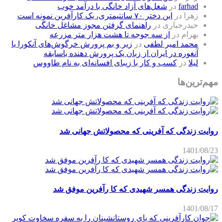
farhad
در
شغل‌های آزاد خانگی با درآمد خوب
زهرا
در
این دختر ۷۰ سانتیمتری، یک کارآفرین نمونه است
حیدرجباری
در
راهنمای گرفتن مجوز مشاغل خانگی
بهرام
در
از سه جوجه تا هشت هزار متر مزرعه
محمد امیر لطفی
در
زیر و بم پرورش خرگوش‌های آنکورا یا
آنغوره در ایران از زبان یک پرورش دهنده باسابقه
لیلا
در
کسب و کار با زیبای افسانه‌ای به نام طاووس
مهم‌ترین‌ها
روایت زندگی که آفرینی که محصولاتش جهانی شد
1401/08/23
روایت زندگی همسر شهیدی که کا رآفرین موفق شد
1401/08/17