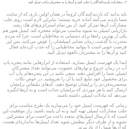
۲
ـ مشارکت بازدیدکنندگان را جلب کنید و آن‌ها را به مشتریان راغب تبدیل کنید
باید بدانید که بازدیدکنندگان لزوماً در همان اولین باری که از سایت
شما بازدید می‌کنند آماده خرید نیستند؛ بنابراین لازم است روی جلب
مشارکت آن‌ها تمرکز کنید. از بین تمام استراتژی‌های هک رشد،
بازاریابی ایمیلی به شیوه مناسب می‌تواند معجزه کند. ایمیل هنوز هم
یکی از بهترین راه‌ها برای دستیابی به مخاطبان است، چرا که مردم
به‌ندرت با گذشت زمان نشانی ایمیلشان را عوض می‌کنند. پس این
فرصت خوبی است تا بتوانید مخاطبانی را که جذب کرده‌اید فعال
کنید و آن‌ها را به مشتریان بالقوه تبدیل کنید.
ابتدا یک فهرست ایمیل بسازید. استفاده از ابزارهایی مانند پنجره پاپ
آپ در زمان خروج و نوارهای عضویت می‌توانند تعداد مشترکان
ایمیلی شما را افزایش دهند. سعی نکنید در این پنجره‌های پاپ آپ
برای محصول خود تبلیغ کنید یا آن را بفروشید. در عوض نکات
منحصربه‌فردی را برایشان توضیح دهید، کدهای تبلیغاتی برایشان
ارسال کنید یا هر موردی که برایشان جذاب است و به آن‌ها انگیزه
می‌دهد که تبادلات ایمیلی داشته باشند.
زمانی که فهرست ایمیل خود را می‌سازید یک طرح مناسب برای
جلب مشارکت ایمیلی تهیه کنید و به آن پایبند باشید. راز موفقیت این
است که با ارسال ایمیل‌های متعدد باعث مزاحمت برای مشترکین
نشوید و از طرف دیگر مطمئن شوید تعداد ایمیل‌ها به‌اندازه‌ای هست
که آن‌ها شما را از یاد نبرند.