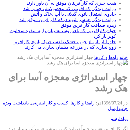
هفت چیزی که کارآفرینان موفق به آن باور دارند
روایت زندگی که آفرینی که محصولاتش جهانی شد
جادوی اشتغال بانوی گیلانی با آب ،خاک و آتش
روایت زندگی همسر شهیدی که کا رآفرین موفق شد
زهره صداقت کارآفرین موفق
جوان کارآفرینی که پای روستانشینان را به سفره سخاوت
کویر باز کرد
خلق آثار ناب از چوب خشک با دستان یک بانوی کارآفرین
زوج نجاری که در مزرعه مبلمان نجاری می کارند
خانه
راه‌ها و كارها
چهار استراتژی معجزه آسا برای هک رشد
چهار استراتژی معجزه آسا برای
هک رشد
در
1396/07/24
در:
راه‌ها و كارها
,
كسب و كار اينترنتی
,
يادداشت ويژه
چاپ
ایمیل
پولدارشو
اگر کارآفرین هستید حتماً درباره کسب مشتری و تأثیر بسیار زیاد