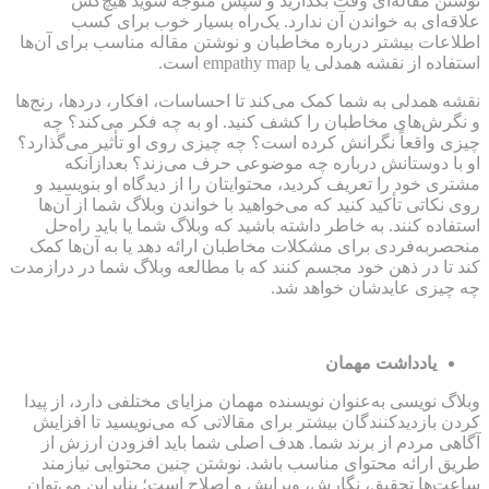
نوشتن مقاله‌ای وقت بگذارید و سپس متوجه شوید هیچ‌کس
علاقه‌ای به خواندن آن ندارد. یک‌راه بسیار خوب برای کسب
اطلاعات بیشتر درباره مخاطبان و نوشتن مقاله مناسب برای آن‌ها
استفاده از نقشه همدلی یا empathy map است.
نقشه همدلی به شما کمک می‌کند تا احساسات، افکار، دردها، رنج‌ها
و نگرش‌های مخاطبان را کشف کنید. او به چه فکر می‌کند؟ چه
چیزی واقعاً نگرانش کرده است؟ چه چیزی روی او تأثیر می‌گذارد؟
او با دوستانش درباره چه موضوعی حرف می‌زند؟ بعدازآنکه
مشتری خود را تعریف کردید، محتوایتان را از دیدگاه او بنویسید و
روی نکاتی تأکید کنید که می‌خواهید با خواندن وبلاگ شما از آن‌ها
استفاده کنند. به خاطر داشته باشید که وبلاگ شما یا باید راه‌حل
منحصربه‌فردی برای مشکلات مخاطبان ارائه دهد یا به آن‌ها کمک
کند تا در ذهن خود مجسم کنند که با مطالعه وبلاگ شما در درازمدت
چه چیزی عایدشان خواهد شد.
یادداشت مهمان
وبلاگ نویسی به‌عنوان نویسنده مهمان مزایای مختلفی دارد، از پیدا
کردن بازدیدکنندگان بیشتر برای مقالاتی که می‌نویسید تا افزایش
آگاهی مردم از برند شما. هدف اصلی شما باید افزودن ارزش از
طریق ارائه محتوای مناسب باشد. نوشتن چنین محتوایی نیازمند
ساعت‌ها تحقیق، نگارش، ویرایش و اصلاح است؛ بنابراین می‌توان