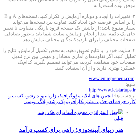
موفق بوده است یا نه.
۳- تغییرات را ایجاد و دوباره آزمایش را تکرار کنید. نسخه‌های A و B
را بر اساس فرضیه خود ایجاد کنید. تفاوت بین نسخه‌ها می‌تواند
بسیار متنوع باشد: از داشتن یک صفحه فرود بارنگی متفاوت تا تغییر
جای یک دکمه. بعد از انجام آزمایش، سایت شما باید به‌طور تصادفی
صفحات مختلف را برای بازدیدکنندگان مختلف نمایش دهد.
۴- سایت خود را با نتایج تطبیق دهید. به‌محض تکمیل آزمایش، نتایج را
تحلیل کنید. اگر تفاوت‌های آماری معنادار و مهمی بین نرخ تبدیل
صفحات خود مشاهده کردید، می‌توانید تصمیم بگیرید کدام‌یک
عملکرد بهتری دارند و از آن استفاده کنید.
www.entrepreneur.com
منبع:
http://www.ictstartups.ir
برچسب‌ها:
انجمن های آنلاین
اینفوگرافیک
بازاریابی
پولدارشو، کسب و
کار، حرفه ای،
جذب مشتری
کارآفرینی
هک رشد
وبلاگ نویسی
قبلی
هنر زیبای آیینه‌دوزی؛ راهی برای کسب درآمد