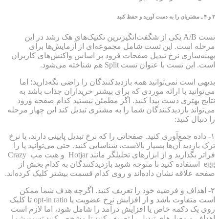
۳
و
۴
ـ مشتریان را به دست آورید و حفظ کنید
تست A/B یکی از شگفت‌انگیزترین تکنیک‌های هک رشد در این
مرحله است. این تست شامل مجموعه‌ای از آزمایش‌ها برای
بهینه‌سازی نرخ تبدیل صفحات فرود بر اساس واکنش‌های کاربران
است. این تست با عنوان تست Split هم شناخته می‌شود.
بدیهی است نمی‌توانید همه بازدیدکنندگان را راضی نگه‌دارید؛ اما
می‌توانید با ارائه موردی که برای بیشتر خریداران جذاب باشد به
نتایج بهتری دست پیدا کنید. اگر مطمئن نیستید کدام صفحه ورود
می‌تواند بازدیدکنندگان شما را به مشتری تبدیل کند این چهار مرحله
را دنبال کنید:
۱- داده جمع‌آوری کنید. صفحاتی را که نرخ تبدیل پایینی دارند، یا نرخ
ترک بازدید آن‌ها بسیار بالاست، شناسایی کنید. حتی می‌توانید پا را
فراتر بگذارید و از ابزارهای تحلیلگر مانند Hotjar و هیت مپ Crazy
egg استفاده کنید تا متوجه شوید بازدیدکنندگان به کدام بخش از
صفحه علاقه نشان داده‌اند و روی کدام قسمت بیشتر کلیک کرده‌اند.
۲- اهداف و فرضیه خود را تعریف کنید. اگرچه هدف شما ممکن
است متفاوت باشد و از افزایش نرخ عضویت یا opt-in ratio تا کلیک
روی یک دکمه خاص یا افزایش درآمد را شامل شود، اما لازم است
اهداف و معیارهای تبدیل را تعریف کنید تا مشخص کنید تست شما