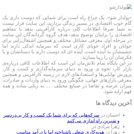
«پولدار شو»، یک چراغ راه است برای شمایی که دوست داری یک
گام خوب اقتصادی در مسیر زندگی بردارید، این سایت قرار نیست
به شما صرفا اطلاعات کلی درباره کارآفرینی بدهد یا مفاهیم
اقتصادی را برایتان توضیح بدهد، هدف گروه گردانندگان این سایت
در مرحله اول معرفی مشاغل مختلف و همچنین اشتغال‌زایی برای
جوانان و افراد جویای کاری است که سرمایه اندکی دارند اما
چشمشان به آینده است، آینده ای که دوست دارند با دستانشان و با
فکرشان آن را زیبا بسازند.
در این پایگاه تمام تلاش‌مان این است که ‌اطلاعات کافی درباره‌ی
بازار کار، نحوه ی ورود به دنیای سرمایه‌گذاری و کسب و کار،
پرورش توانایی‌ها و استعدادهای لازم در زمینه کارآفرینی و همچنین
معرفی بازارهای جهانی، چگونگی ورود به دنیای واردات و صادرات،
میزان عرضه و تقاضا در صنایع مختلف …. به زبانی ساده و همه
فهم ارایه شود.
آخرین دیدگاه ها
احسان
در
سرکه‌هایی که برای شما یک کسب و کار بی‌دردسر
و شیرین راه اندازی می‌کنند
زهرا مرادی
در
زهرا
در
هویه‌کاری شغلی ناشناخته اما با درآمد مناسب