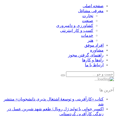
صفحه اصلی
معرفی مشاغل
تجارت
صنعت
كشاورزی و دامپروری
كسب و كار اينترنتی
خدمات
هنر
افراد موفق
مشاوره
راهنمای گرفتن مجوز
راه‌ها و كارها
ارتباط با ما
آخرین ها
کتاب «کارآفرینی و توسعۀ اشتغال پذیری دانشجویان» منتشر
شد
اکسیر جوانی با تولید ژل رویال/ طعم شهد شیرین عسل‌ در
زندگی کارآفرین کردستانی