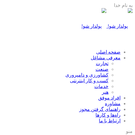
به نام خدا
صفحه اصلی
معرفی مشاغل
تجارت
صنعت
كشاورزی و دامپروری
كسب و كار اينترنتی
خدمات
هنر
افراد موفق
مشاوره
راهنمای گرفتن مجوز
راه‌ها و كارها
ارتباط با ما
منو