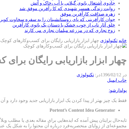
جادوی اشتغال بانوی گیلانی با آب ،خاک و آتش
روایت زندگی همسر شهیدی که کا رآفرین موفق شد
زهره صداقت کارآفرین موفق
جوان کارآفرینی که پای روستانشینان را به سفره سخاوت کویر ب
خلق آثار ناب از چوب خشک با دستان یک بانوی کارآفرین
زوج نجاری که در مزرعه مبلمان نجاری می کارند
خانه
تکنولوژی
چهار ابزار بازاریابی رایگان برای کسب‌و‌کارهای کوچک
چهار ابزار بازاریابی رایگان برای
در
1396/02/12
در:
تکنولوژی
چاپ
ایمیل
پولدارشو:
فقط یک چیز بهتر از پیدا کردن یک ابزار بازاریابی جدید وجود دارد و آن 
Portent’s Content Idea Generator
تا‌به‌حال برایتان پیش آمده ‌که ایده‌هایی برای مقاله بعدی یا مطلب 
مجموعه‌ای از زوایای منحصر‌به‌فرد درباره آن محتوا را به شکل یک عنوان به شما ارائه دهد. برای مثال،