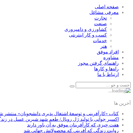
صفحه اصلی
معرفی مشاغل
تجارت
صنعت
كشاورزی و دامپروری
كسب و كار اينترنتی
خدمات
هنر
افراد موفق
مشاوره
راهنمای گرفتن مجوز
راه‌ها و كارها
ارتباط با ما
آخرین ها
کتاب «کارآفرینی و توسعۀ اشتغال پذیری دانشجویان» منتشر ش
اکسیر جوانی با تولید ژل رویال/ طعم شهد شیرین عسل‌ در زند
هفت چیزی که کارآفرینان موفق به آن باور دارند
روایت زندگی که آفرینی که محصولاتش جهانی شد