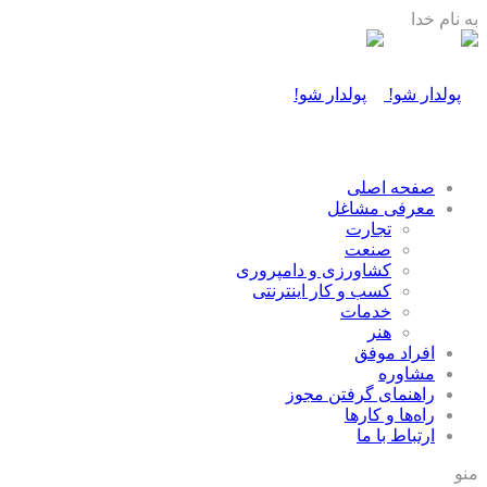
به نام خدا
صفحه اصلی
معرفی مشاغل
تجارت
صنعت
كشاورزی و دامپروری
كسب و كار اينترنتی
خدمات
هنر
افراد موفق
مشاوره
راهنمای گرفتن مجوز
راه‌ها و كارها
ارتباط با ما
منو