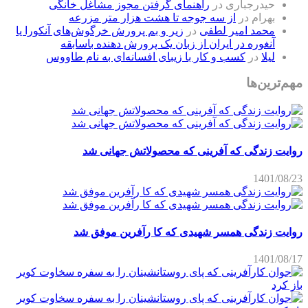
حیدرجباری
در
راهنمای گرفتن مجوز مشاغل خانگی
بهرام
در
از سه جوجه تا هشت هزار متر مزرعه
محمد امیر لطفی
در
زیر و بم پرورش خرگوش‌های آنکورا یا
آنغوره در ایران از زبان یک پرورش دهنده باسابقه
لیلا
در
کسب و کار با زیبای افسانه‌ای به نام طاووس
مهم‌ترین‌ها
روایت زندگی که آفرینی که محصولاتش جهانی شد
1401/08/23
روایت زندگی همسر شهیدی که کا رآفرین موفق شد
1401/08/17