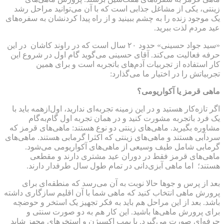
زینتی، یکی از مشاغل جذابی است که با آن می‌توانید مراحل رشد
یک موجود زنده را به چشم ببینید و از راه پیدا کردنشان به سفره‌های
عید مردم لذت ببرید
.
«
سید جواد حسینی» حدود ۲۰ سال است که در راوند کاشان در این
حرفه فعالیت می‌کند. آقای حسینی می‌گوید گام اول در شروع این
کار استفاده از تجربیات آدم‌های باتجربه است و برای همین
تجربیاتش را در اختیار ما می‌گذارد
:
ماهی قرمز یا آکواریومی؟
اگر تازه‌کار هستید و در این زمینه تجربه‌ای ندارید، اول‌ازهمه باید با
یک فرد باتجربه مشورت کنید و در همان تجربه اول گام‌به‌گام
مشاوره بگیرید. ماهی‌های زینتی دو نوع هستند: ماهی‌های قرمز که
سردآبی هستند و ماهی‌های زینتی که اکثرا گرمابی هستند. ماهی‌های
گرمابی شامل طیف وسیعی از ماهی‌های آکواریومی می‌شود.
ماهی‌های قرمز فقط در دوران عید مشتری دارند و مقطعی
هستند؛ اما ماهی آبزی‌دانی در تمام طول سال طرفدار دارند.
بعد از پرس و جوها حالا نوبت به آن می‌رسد که منطقه‌ای برای
پرورش ماهی انتخاب کنید که ماهی شما با آن اقلیم سازگاری داشته
باشد. بعد از این مراحل هم باید به فکر تجهیز یک استخر و حوضچه
برای پرورش ماهی‌ها باشید. این کار هم به دو صورت سنتی و
حرفه‌ای صورت می‌گیرد. با پمپ اکسیژن و استخرهای مجهز شاید