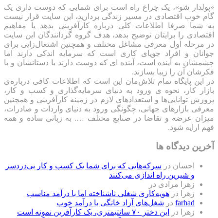
«پولدار شو»، یک چراغ راه است برای شمایی که دوست داری یک
گام خوب اقتصادی در مسیر زندگی بردارید، این سایت قرار نیست
به شما صرفا اطلاعات کلی درباره کارآفرینی بدهد یا مفاهیم
اقتصادی را برایتان توضیح بدهد، هدف گروه گردانندگان این سایت
در مرحله اول معرفی مشاغل مختلف و همچنین اشتغال‌زایی برای
جوانان و افراد جویای کاری است که سرمایه اندکی دارند اما
چشمشان به آینده است، آینده ای که دوست دارند با دستانشان و با
فکرشان آن را زیبا بسازند.
در این پایگاه تمام تلاش‌مان این است که ‌اطلاعات کافی درباره‌ی
بازار کار، نحوه ی ورود به دنیای سرمایه‌گذاری و کسب و کار،
پرورش توانایی‌ها و استعدادهای لازم در زمینه کارآفرینی و همچنین
معرفی بازارهای جهانی، چگونگی ورود به دنیای واردات و صادرات،
میزان عرضه و تقاضا در صنایع مختلف …. به زبانی ساده و همه
فهم ارایه شود.
آخرین دیدگاه ها
احسان
در
سرکه‌هایی که برای شما یک کسب و کار بی‌دردسر
و شیرین راه اندازی می‌کنند
زهرا مرادی
در
زهرا
در
هویه‌کاری شغلی ناشناخته اما با درآمد مناسب
farhad
در
شغل‌های آزاد خانگی با درآمد خوب
زهرا
در
این دختر ۷۰ سانتیمتری، یک کارآفرین نمونه است