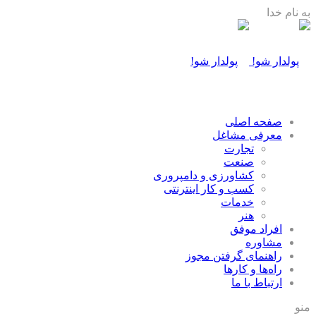
به نام خدا
صفحه اصلی
معرفی مشاغل
تجارت
صنعت
كشاورزی و دامپروری
كسب و كار اينترنتی
خدمات
هنر
افراد موفق
مشاوره
راهنمای گرفتن مجوز
راه‌ها و كارها
ارتباط با ما
منو