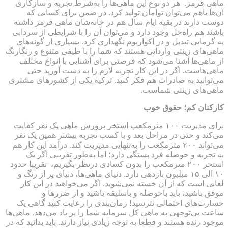
ماهی قرمز. هر دو نوع این ماهی‌ها را به‌شرط تجربه و سازگاری
آن‌ها باهم می‌توان توامان تولید کرد. در ضمن برای کسانی که
دوست دارند در بقیه ایام سال هم در خانه‌شان ماهی قرمز داشته
باشند هم راه‌حل وجود دارد و می‌توان آن را با شرایطی از سردابی
به گرمابی تبدیل و در آکواریوم نگهداری کرد. بسیاری از گونه‌های
ماهی‌های زینتی وارداتی هستند که شما را با طیفی متنوع و رنگارنگ
از ماهی‌ها آشنا می‌شود که فرصتی برای آشنایی با انواع مختلف
ماهی‌هاست. اگر در این کار تجربه لازم را به دست آورید حتی
می‌توانید به صادرات هم فکر کنید. ترکیه یکی از کشورهای مشتری
ماهی‌های زینتی شماست.
کارکنان کم؛ حقوق خوب
برای مدیریت ۱۰۰ مترمکعب استخر پرورش ماهی یک نفر کفایت
می‌کند و حتی در مراحل بعد و با کسب تجربه بیشتر همین یک نفر
می‌تواند ۲۰۰ مترمکعب را به‌تنهایی مدیریت کند. درآمد این کار هم
به تجربه و حوصله فرد بستگی دارد؛ اما به‌طور تقریبی اگر یک
استخر ۲۰۰ مترمکعب را بدون کسادی درنظر بگیریم، تقریبا حدود
۱۰ الی ۱۵ میلیون بازدهی دارد. دنیای ماهی‌ها، دنیای پر از رنگ و
لعابی است که از آن خسته نمی‌شوید. اگر می‌خواهید در این کار
موفق باشید، باید باحوصله و باسلیقه باشید و از ضررها و
خسارت‌های احتمالی نترسید! زمان‌بندی را رعایت کنید گاهی یک
ساعت بی‌توجهی به ماهی کل سرمایه شما را بر باد می‌دهد. ماهی‌ها
موجود زنده هستند و قطعا به توجه زیادی نیاز دارند. باید بدانید که در