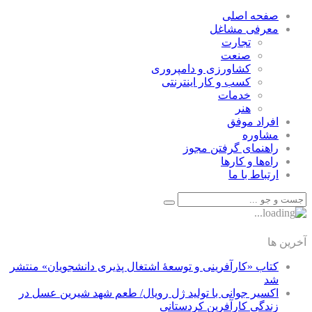
صفحه اصلی
معرفی مشاغل
تجارت
صنعت
كشاورزی و دامپروری
كسب و كار اينترنتی
خدمات
هنر
افراد موفق
مشاوره
راهنمای گرفتن مجوز
راه‌ها و كارها
ارتباط با ما
آخرین ها
کتاب «کارآفرینی و توسعۀ اشتغال پذیری دانشجویان» منتشر
شد
اکسیر جوانی با تولید ژل رویال/ طعم شهد شیرین عسل‌ در
زندگی کارآفرین کردستانی