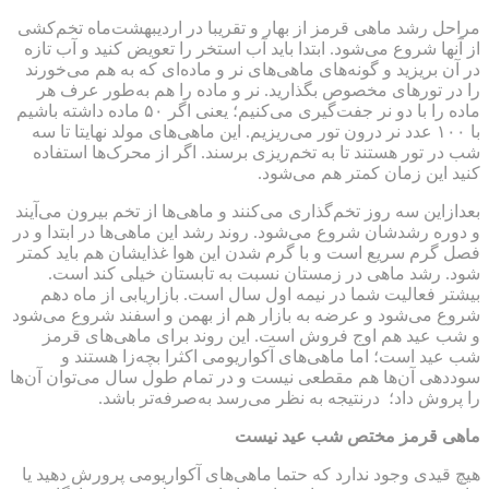
مراحل رشد ماهی قرمز از بهار و تقریبا در اردیبهشت‌ماه تخم‌کشی
از آنها شروع می‌شود. ابتدا باید آب استخر را تعویض کنید و آب تازه
در آن بریزید و گونه‌های ماهی‌های نر و ماده‌ای که به هم می‌خورند
را در تورهای مخصوص بگذارید. نر و ماده را هم به‌طور عرف هر
ماده را با دو نر جفت‌گیری می‌کنیم؛ یعنی اگر ۵۰ ماده داشته باشیم
با ۱۰۰ عدد نر درون تور می‌ریزیم. این ماهی‌های مولد نهایتا تا سه
شب در تور هستند تا به تخم‌ریزی برسند. اگر از محرک‌ها استفاده
کنید این زمان کمتر هم می‌شود.
بعدازاین سه روز تخم‌گذاری می‌کنند و ماهی‌ها از تخم بیرون می‌آیند
و دوره رشدشان شروع می‌شود. روند رشد این ماهی‌ها در ابتدا و در
فصل گرم سریع است و با گرم شدن این هوا غذایشان هم باید کمتر
شود. رشد ماهی در زمستان نسبت به تابستان خیلی کند است.
بیشتر فعالیت شما در نیمه اول سال است. بازاریابی از ماه دهم
شروع می‌شود و عرضه به بازار هم از بهمن و اسفند شروع می‌شود
و شب عید هم اوج فروش است. این روند برای ماهی‌های قرمز
شب عید است؛ اما ماهی‌های آکواریومی اکثرا بچه‌زا هستند و
سوددهی آن‌ها هم مقطعی نیست و در تمام طول سال می‌توان آن‌ها
را پروش داد؛ درنتیجه به نظر می‌رسد به‌صرفه‌تر باشد.
ماهی قرمز مختص شب عید نیست
هیچ قیدی وجود ندارد که حتما ماهی‌های آکواریومی پرورش دهید یا