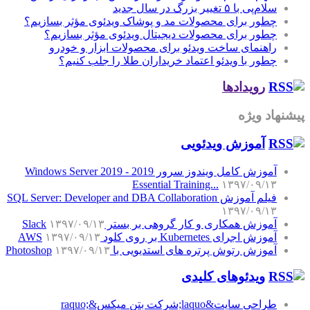
سلام‌پی با ۵ تغییر بزرگ در سال جدید
چطور برای محصولات مد و پوشاک ویدئوی مؤثر بسازیم؟
چطور برای محصولات دیجیتال ویدئوی مؤثر بسازیم؟
راهنمای ساخت ویدئو برای محصولات ابزار و خودرو
چطور با ویدئو اعتماد خریداران طلا را جلب کنیم؟
رویدادها
پیشنهاد ویژه
آموزش‌ ویدئویی
آموزش کامل ویندوز سرور 2019 - Windows Server 2019
Essential Training...
۱۳۹۷/۰۹/۱۳
فیلم آموزش SQL Server: Developer and DBA Collaboration
۱۳۹۷/۰۹/۱۳
آموزش همکاری و کار گروهی بر بستر Slack
۱۳۹۷/۰۹/۱۳
آموزش اجرای Kubernetes بر روی کلود AWS
۱۳۹۷/۰۹/۱۳
آموزش رتوش پرتره های استدیویی با Photoshop
۱۳۹۷/۰۹/۱۳
ویدئوهای کلیدی
طراحی سایت&laquo;شرکت بتن میکس&raquo;