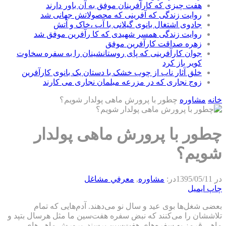
هفت چیزی که کارآفرینان موفق به آن باور دارند
روایت زندگی که آفرینی که محصولاتش جهانی شد
جادوی اشتغال بانوی گیلانی با آب ،خاک و آتش
روایت زندگی همسر شهیدی که کا رآفرین موفق شد
زهره صداقت کارآفرین موفق
جوان کارآفرینی که پای روستانشینان را به سفره سخاوت
کویر باز کرد
خلق آثار ناب از چوب خشک با دستان یک بانوی کارآفرین
زوج نجاری که در مزرعه مبلمان نجاری می کارند
خانه
مشاوره
چطور با پرورش ماهی پولدار شویم؟
چطور با پرورش ماهی پولدار
شویم؟
در
1395/05/11
در:
مشاوره
,
معرفي مشاغل
چاپ
ایمیل
بعضی شغل‌ها بوی عید و سال نو می‌دهند. آدم‌هایی که تمام
تلاششان را می‌کنند که نبض سفره هفت‌سین ما مثل هرسال بتپد و
ماهی قرمز به سفره‌های هفت‌سین برسند. پرورش ماهی‌های