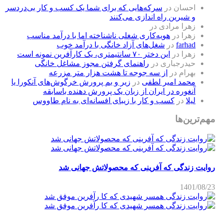
احسان
در
سرکه‌هایی که برای شما یک کسب و کار بی‌دردسر
و شیرین راه اندازی می‌کنند
زهرا مرادی
در
زهرا
در
هویه‌کاری شغلی ناشناخته اما با درآمد مناسب
farhad
در
شغل‌های آزاد خانگی با درآمد خوب
زهرا
در
این دختر ۷۰ سانتیمتری، یک کارآفرین نمونه است
حیدرجباری
در
راهنمای گرفتن مجوز مشاغل خانگی
بهرام
در
از سه جوجه تا هشت هزار متر مزرعه
محمد امیر لطفی
در
زیر و بم پرورش خرگوش‌های آنکورا یا
آنغوره در ایران از زبان یک پرورش دهنده باسابقه
لیلا
در
کسب و کار با زیبای افسانه‌ای به نام طاووس
مهم‌ترین‌ها
روایت زندگی که آفرینی که محصولاتش جهانی شد
1401/08/23