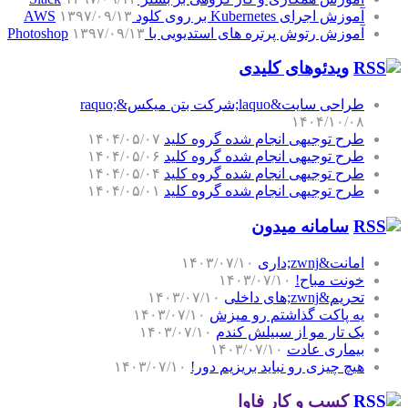
آموزش اجرای Kubernetes بر روی کلود AWS
۱۳۹۷/۰۹/۱۳
آموزش رتوش پرتره های استدیویی با Photoshop
۱۳۹۷/۰۹/۱۳
ویدئوهای کلیدی
طراحی سایت&laquo;شرکت بتن میکس&raquo;
۱۴۰۴/۱۰/۰۸
طرح توجیهی انجام شده گروه کلید
۱۴۰۴/۰۵/۰۷
طرح توجیهی انجام شده گروه کلید
۱۴۰۴/۰۵/۰۶
طرح توجیهی انجام شده گروه کلید
۱۴۰۴/۰۵/۰۴
طرح توجیهی انجام شده گروه کلید
۱۴۰۴/۰۵/۰۱
سامانه میدون
امانت&zwnj;داری
۱۴۰۳/۰۷/۱۰
خونت مباح!
۱۴۰۳/۰۷/۱۰
تحریم&zwnj;های داخلی
۱۴۰۳/۰۷/۱۰
یه پاکت گذاشتم رو میزش
۱۴۰۳/۰۷/۱۰
یک تار مو از سبیلش کندم
۱۴۰۳/۰۷/۱۰
بیماری عادت
۱۴۰۳/۰۷/۱۰
هیچ چیزی رو نباید بریزیم دور!
۱۴۰۳/۰۷/۱۰
کسب و کار فاوا