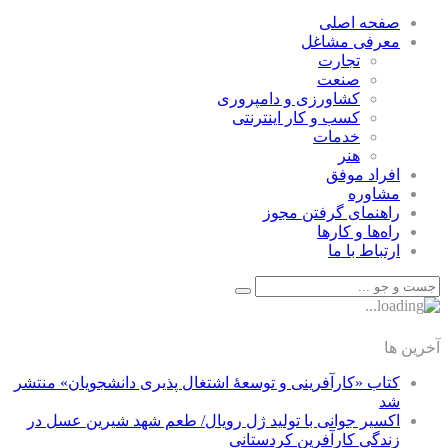
صفحه اصلی
معرفی مشاغل
تجارت
صنعت
كشاورزی و دامپروری
كسب و كار اينترنتی
خدمات
هنر
افراد موفق
مشاوره
راهنمای گرفتن مجوز
راه‌ها و كارها
ارتباط با ما
آخرین ها
کتاب «کارآفرینی و توسعۀ اشتغال پذیری دانشجویان» منتشر
شد
اکسیر جوانی با تولید ژل رویال/ طعم شهد شیرین عسل‌ در
زندگی کارآفرین کردستانی