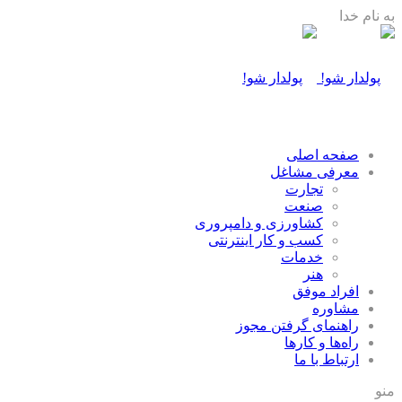
به نام خدا
صفحه اصلی
معرفی مشاغل
تجارت
صنعت
كشاورزی و دامپروری
كسب و كار اينترنتی
خدمات
هنر
افراد موفق
مشاوره
راهنمای گرفتن مجوز
راه‌ها و كارها
ارتباط با ما
منو