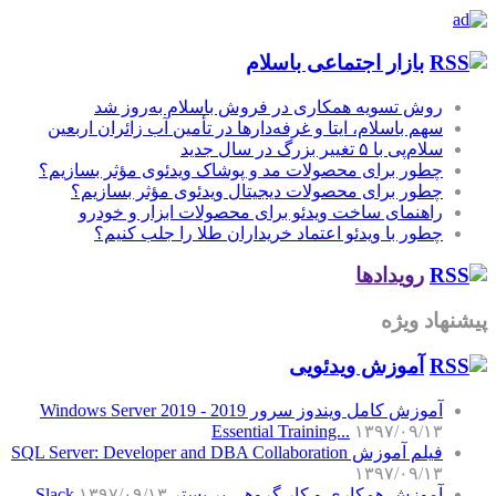
بازار اجتماعی باسلام
روش تسویه همکاری در فروش باسلام به‌روز شد
سهم باسلام، ایتا و غرفه‌دارها در تأمین آب زائران اربعین
سلام‌پی با ۵ تغییر بزرگ در سال جدید
چطور برای محصولات مد و پوشاک ویدئوی مؤثر بسازیم؟
چطور برای محصولات دیجیتال ویدئوی مؤثر بسازیم؟
راهنمای ساخت ویدئو برای محصولات ابزار و خودرو
چطور با ویدئو اعتماد خریداران طلا را جلب کنیم؟
رویدادها
پیشنهاد ویژه
آموزش‌ ویدئویی
آموزش کامل ویندوز سرور 2019 - Windows Server 2019
Essential Training...
۱۳۹۷/۰۹/۱۳
فیلم آموزش SQL Server: Developer and DBA Collaboration
۱۳۹۷/۰۹/۱۳
آموزش همکاری و کار گروهی بر بستر Slack
۱۳۹۷/۰۹/۱۳