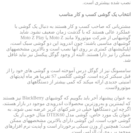
نصب شده بیشتری است.
انتخاب یک گوشی کسب و کار مناسب
مشتریانی که صاحب کسب و کار هستند به دنبال یک گوشی با
عملکرد عالی هستند که با گذشت زمان ضعیف نشود. شاید
گوشی‎هایی از شرکت موتورولا مانند Moto Z یا Moto Z Play
گوشی‎های مناسبی باشند؛ چون اندروید این دو گوشی سبک است،
اپلیکیشن‎های کمتری بر روی آن‎ها نصب است و بالاترین مشخصه‎های
ممکن را نیز دارا هستند. البته از وجود گوگل پیکسل نیز نباید غافل
شد.
سامسونگ نیز از گوگل درس آموخته است و گوشی های خود را از
قبل سبک‎تر کرده است. گوشی گلکسی S7 تقریبا هر ماه آپدیت‎های
امنیتی جدیدی ارائه می‎کند که کمی بیشتر از دستگاه‎های
موتورولاست.
به عنوان پیشنهاد آخر باید بگوییم که گوشی‎های BlackBerry نیز هستند
که ایمن‎ترین و به‌روز‎ترین محصولات اندرویدی موجود در بازار هستند،
اگرچه این دستگاه‎ها خیلی در شرکت‎های کریر عرضه نمی شوند. به
عنوان یک مورد خاص، گوشی مدل DTEK60 مثال خوبی از یک
گوشی خوب است. این گوشی دارای بالاترین مشخصه‎های ممکن
است؛ همچنین از وزن سبکی برخوردار است و آپدیت نرم افزارهای
موجود بر روی آن الزامی است.