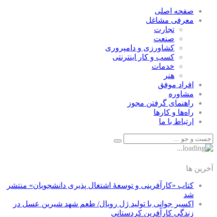
صفحه اصلی
معرفی مشاغل
تجارت
صنعت
كشاورزی و دامپروری
كسب و كار اينترنتی
خدمات
هنر
افراد موفق
مشاوره
راهنمای گرفتن مجوز
راه‌ها و كارها
ارتباط با ما
آخرین ها
کتاب «کارآفرینی و توسعۀ اشتغال پذیری دانشجویان» منتشر
شد
اکسیر جوانی با تولید ژل رویال/ طعم شهد شیرین عسل‌ در
زندگی کارآفرین کردستانی