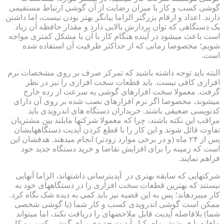
گوشی کسب و کار با میزان رضایت از آن گوشی ارتباط مستقیمی
دارند. اعداد و ارقام بزرگتر الزاما بیانگر بهتر بودن نیست، اما داشتن
یک دستگاهی که توان پردازش بالایی دارد و مقدار حافظه آن زیاد
است باعث می‎شود در آینده هنگام کار با آن با مشکل کمتری مواجه
شویم؛ مخصوصا زمانی که از حداکثر ظرفیت آن استفاده شده
است.
البته باید توجه داشته باشید که تمرکز صرف بر روی مشخصات نرم
افزاری کافی نیست. باید قطعات سخت افزاری را نیز در نظر
گرفت. معمولا سخت افزارهای گوشی یه سرعت از رده خارج
می‎شوند، مخصوصا اگر نرم افزارهای نصب شده بر روی آن دارای
کدنویسی ضعیفی باشند. خریداران دستگاه های اندرویدی باید
مراقب این نکته باشند، چرا که معمولا شرکت‎ها مایلند بین مشتریان
تفاوت قائل شوند و این کار را با قطع کردن آپدیت دستگاه‎هایشان
پس از ۲۴ ماه (و در برخی موارد زودتر) انجام می‎دهند. هدفشان این
است که زمینه را برای افزایش تقاضا و خرید دستگاه جدید خود
فراهم نمایند.
شرکت‎هایی که سابقه بهتری در آپدیت‎رسانی داشته‎اند، الزاما آن‎هایی
نیستند که بهترین قطعات سخت افزاری را در دستگاه‎های خود به
کار می‎برده‎اند؛ پس به این قضیه نیز باید کمی به دیده شک نگاه کرد.
ممکن است گوشی اندرویدی کسب و کار شما (یا گوشی شخصی
شما) بلافاصله آپدیت قابل ملاحضه‎ای را دریافت نکند، اما می‎تواند
ماهانه یا هر شش ماه یکبار آپدیت جدیدی برای گوشی کسب و کار