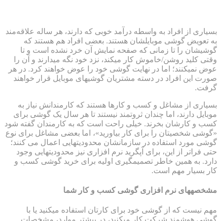
بسیاری از افراد به واسطه درآمد خوبی که دارند، هر ساله علاقه‌مند
به تعویض گوشی موبایلشان هستند. بعضی افراد هم هستند که
گوشی‎شان را تا زمانی که صفحه نمایش آن خرد نشده است و تا
وقتی کلید روشن/خاموش کار می‎کند، نزد خود نگه می‎دارند و آن را
عوض نمی‎کنند؛ اما در نهایت گوشی خود را عوض خواهند کرد. در هر
صورت این افراد در دسته مشتریان گوشی‎های موبایل قرار خواهند
گرفت.
بسیاری از مشاغل و کسب و کارها هستند که کارمندانش نیاز به
موبایل دارند، اما چندان ثروتمند نیستند تا هر سال یک گوشی برای
کسب و کارشان بخرند. خیلی راحت است که به کارمندان گفته شود
«گوشی شخصیتان را برای کار بیاورید»، اما بعضی مشاغل برای نوع
گوشی مورد استفاده در سازمانشان محدودیت‎هایی اعمال می کنند؛
حتی فراتر از این، برای آپگرید نرم افزاری نیز محدودیت‎هایی وجود
دارد. به همین خاطر تصمیم‎گیری اولیه برای خرید گوشی کسب و
کار بسیار مهم است.
مشخصه‎های نرم افزاری گوشی کسب و کار شما
مهم نیست که از گوشی خود برای کارتان استفاده می‎کنید یا با
گوشی هوشمند شرکت کار می‎کنید، در بیشتر موارد، مشخصات