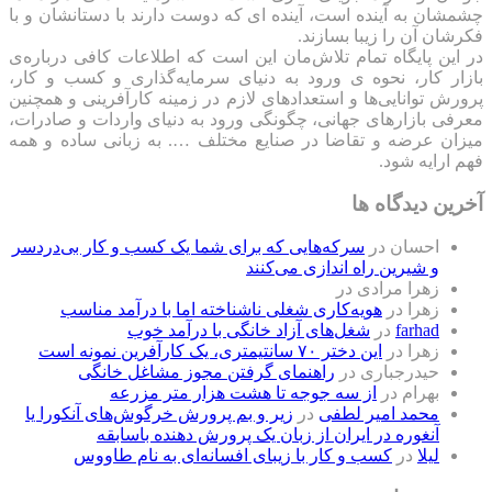
چشمشان به آینده است، آینده ای که دوست دارند با دستانشان و با
فکرشان آن را زیبا بسازند.
در این پایگاه تمام تلاش‌مان این است که ‌اطلاعات کافی درباره‌ی
بازار کار، نحوه ی ورود به دنیای سرمایه‌گذاری و کسب و کار،
پرورش توانایی‌ها و استعدادهای لازم در زمینه کارآفرینی و همچنین
معرفی بازارهای جهانی، چگونگی ورود به دنیای واردات و صادرات،
میزان عرضه و تقاضا در صنایع مختلف …. به زبانی ساده و همه
فهم ارایه شود.
آخرین دیدگاه ها
احسان
در
سرکه‌هایی که برای شما یک کسب و کار بی‌دردسر
و شیرین راه اندازی می‌کنند
زهرا مرادی
در
زهرا
در
هویه‌کاری شغلی ناشناخته اما با درآمد مناسب
farhad
در
شغل‌های آزاد خانگی با درآمد خوب
زهرا
در
این دختر ۷۰ سانتیمتری، یک کارآفرین نمونه است
حیدرجباری
در
راهنمای گرفتن مجوز مشاغل خانگی
بهرام
در
از سه جوجه تا هشت هزار متر مزرعه
محمد امیر لطفی
در
زیر و بم پرورش خرگوش‌های آنکورا یا
آنغوره در ایران از زبان یک پرورش دهنده باسابقه
لیلا
در
کسب و کار با زیبای افسانه‌ای به نام طاووس