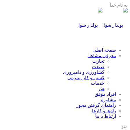
به نام خدا
صفحه اصلی
معرفی مشاغل
تجارت
صنعت
كشاورزی و دامپروری
كسب و كار اينترنتی
خدمات
هنر
افراد موفق
مشاوره
راهنمای گرفتن مجوز
راه‌ها و كارها
ارتباط با ما
منو