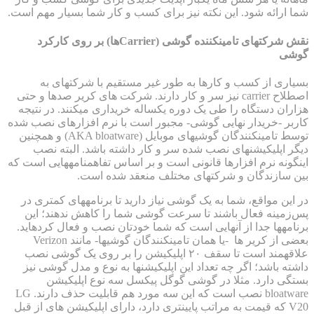
شما ارائه شود. این نکته نیز برای کسب و کار شما بسیار مهم است.
نقش شرکت‎های تامین‎کننده گوشی (Carrierها) بر روی کارکرد
گوشی
بسیاری از کسب و کارها به طور غیر مستقیم با شرکت‎های به
اصطلاح carrier نیز سر و کار دارند. شرکت های کریر صدها و حتی
هزاران دستگاه را طی یک دوره یکساله خریداری می‎کنند. در نتیجه
کاربر -خریدار نهایی گوشی- مجبور است با نرم افزارهای نصب شده
توسط تامین‎کنندگان گوشی‎های موبایل (AKA bloatware) و همچنین
دیگر اپلیکیشن‎های نصب شده سر و کار داشته باشد. البته نصب
اینگونه نرم افزارها قانونی است و بر اساس تفاهم‎نامه‎هایی است که
بین سازندگان و شرکت‎های مختلف منعقد شده است.
در این مواقع، شما به یک گوشی نیاز دارید تا برنامه‎های کمتری در
پس‌زمینه فعال باشند تا سرعت گوشی شما را کاهش ندهند؛ این
برنامه‎ها جدا از آنهایی است که شما خودتان نصب و فعال کرده‎اید.
بعضی از کریر ها -یا همان تامین‎کنندگان گوشی‎ها- مانند Verizon
علاقه‎مند است تا سقف ۲۰ اپلیکیشن را بر روی یک گوشی نصب
داشته باشد؛ اگر چه تعداد این اپلیکیشن‎ها به نوع و مدل گوشی نیز
بستگی دارد. مثلا در گوشی گوگل پیکسل سه نوع اپلیکیشن
bloatware نصب است که این سه مورد هم قابلیت حذف دارند. LG
V20 که قیمت به مراتب پایین‎تری دارد، دارای اپلیکیشن های از قبل