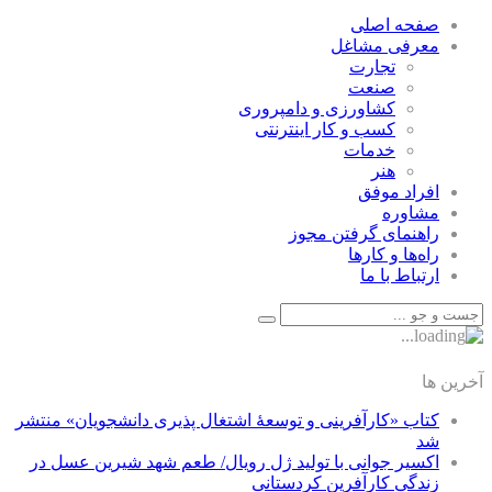
صفحه اصلی
معرفی مشاغل
تجارت
صنعت
كشاورزی و دامپروری
كسب و كار اينترنتی
خدمات
هنر
افراد موفق
مشاوره
راهنمای گرفتن مجوز
راه‌ها و كارها
ارتباط با ما
آخرین ها
کتاب «کارآفرینی و توسعۀ اشتغال پذیری دانشجویان» منتشر
شد
اکسیر جوانی با تولید ژل رویال/ طعم شهد شیرین عسل‌ در
زندگی کارآفرین کردستانی