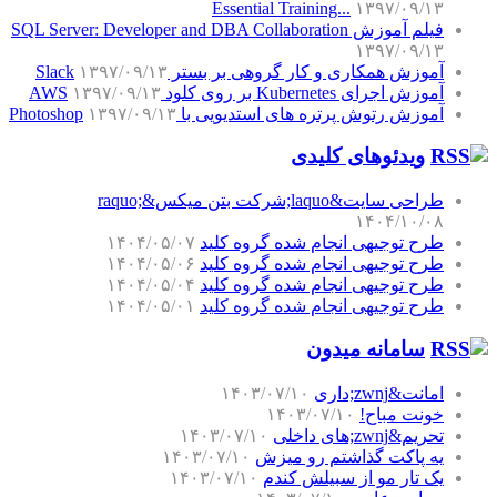
Essential Training...
۱۳۹۷/۰۹/۱۳
فیلم آموزش SQL Server: Developer and DBA Collaboration
۱۳۹۷/۰۹/۱۳
آموزش همکاری و کار گروهی بر بستر Slack
۱۳۹۷/۰۹/۱۳
آموزش اجرای Kubernetes بر روی کلود AWS
۱۳۹۷/۰۹/۱۳
آموزش رتوش پرتره های استدیویی با Photoshop
۱۳۹۷/۰۹/۱۳
ویدئوهای کلیدی
طراحی سایت&laquo;شرکت بتن میکس&raquo;
۱۴۰۴/۱۰/۰۸
طرح توجیهی انجام شده گروه کلید
۱۴۰۴/۰۵/۰۷
طرح توجیهی انجام شده گروه کلید
۱۴۰۴/۰۵/۰۶
طرح توجیهی انجام شده گروه کلید
۱۴۰۴/۰۵/۰۴
طرح توجیهی انجام شده گروه کلید
۱۴۰۴/۰۵/۰۱
سامانه میدون
امانت&zwnj;داری
۱۴۰۳/۰۷/۱۰
خونت مباح!
۱۴۰۳/۰۷/۱۰
تحریم&zwnj;های داخلی
۱۴۰۳/۰۷/۱۰
یه پاکت گذاشتم رو میزش
۱۴۰۳/۰۷/۱۰
یک تار مو از سبیلش کندم
۱۴۰۳/۰۷/۱۰