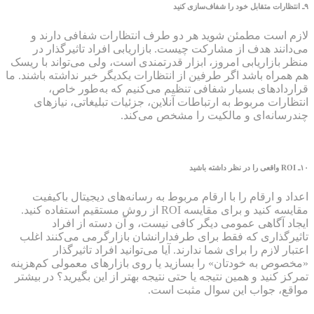
۹
ـ انتظارات متقابل خود را شفاف‌سازی کنید
لازم است مطمئن شوید هر دو طرف انتظارات شفافی دارند و
می‌دانند هدف از مشارکت چیست. بازاریابی افراد تاثیرگذار در
منظر بازاریابی امروز، ابزار قدرتمندی است، ولی می‌تواند با ریسک
هم همراه باشد اگر طرفین از انتظارات یکدیگر خبر نداشته باشند. ما
قراردادهای بسیار شفافی تنظیم می‌کنیم که به‌طور خاص،
انتظارات مربوط به ارتباطات آنلاین، جزئیات تبلیغاتی، نیازهای
چندرسانه‌ای و مالکیت را مشخص می‌کند.
۱۰
ـ
ROI
واقعی را در نظر داشته باشید
اعداد و ارقام را با ارقام مربوط به رسانه‌های دیجیتال باکیفیت
مقایسه کنید و برای مقایسه ROI از روش مستقیم استفاده کنید.
ایجاد آگاهی عمومی دیگر کافی نیست، و آن دسته از افراد
تاثیرگذاری که فقط برای طرفدارانشان بازارگرمی می‌کنند اغلب
اعتبار لازم را برای شما ندارند. آیا می‌توانید افراد تاثیرگذار
«مخصوص به خودتان» را بسازید یا روی بازارهای معمولی کم‌هزینه
تمرکز کنید و همین نتیجه یا حتی نتیجه بهتر از این بگیرید؟ در بیشتر
مواقع، جواب این سوال مثبت است.