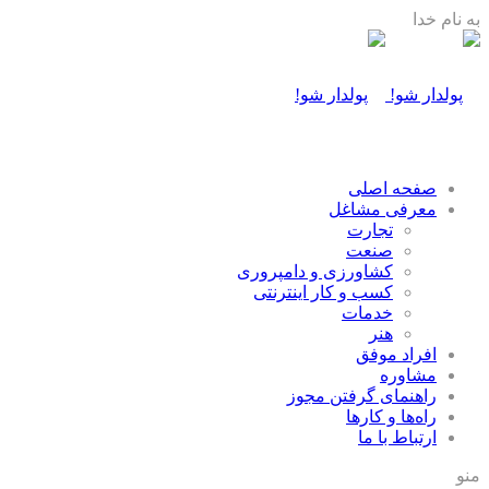
به نام خدا
صفحه اصلی
معرفی مشاغل
تجارت
صنعت
كشاورزی و دامپروری
كسب و كار اينترنتی
خدمات
هنر
افراد موفق
مشاوره
راهنمای گرفتن مجوز
راه‌ها و كارها
ارتباط با ما
منو