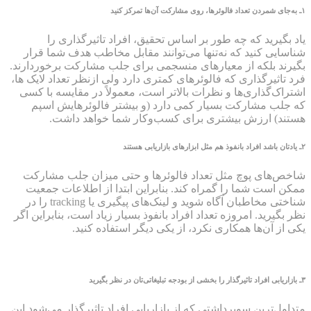
۱ـ به‌جای شمردن تعداد فالوئرها، روی مشارکت آن‌ها تمرکز کنید
یاد بگیرید که چه طور بر اساس تحقیق، افراد تاثیرگذاری را
شناسایی کنید که نه‌تنها می‌توانند مقابل مخاطب هدف شما قرار
بگیرند بلکه از معیارهای منسجمی برای جلب مشارکت برخوردارند.
فرد تاثیرگذاری که فالوئرهای کمتری دارد ولی ازنظر تعداد لایک ها،
اشتراک‌گذاری‌ها و نظرات بالاتر است، معمولاً در مقایسه با کسی
که جلب مشارکت بسیار کمی دارد (و بیشتر فالوئرهایش اسپم
هستند) ارزش بیشتری برای کسب‌وکار شما خواهد داشت.
۲
ـ یادتان باشد افراد بانفوذ
هم مثل ابزارهای بازاریابی هستند
شاخص‌های پوچ مثل تعداد فالوئرها و حتی میزان جلب مشارکت
ممکن است شما را گمراه کند. بنابراین ابتدا از اطلاعات جمعیت
شناختی مخاطبان آگاه شوید و لینک‌های پیگیری یا tracking را در
نظر بگیرید. امروزه تعداد افراد بانفوذ بسیار زیاد است، بنابراین اگر
یکی از آن‌ها همکاری نکرد، از یکی دیگر استفاده کنید.
۳ـ بازاریابی افراد تاثیرگذار را بخشی از بودجه تبلیغاتی‌تان در نظر بگیرید
متداول‌ترین سوبرداشتی که از بازاریابی افراد تاثیرگذار می‌شود این